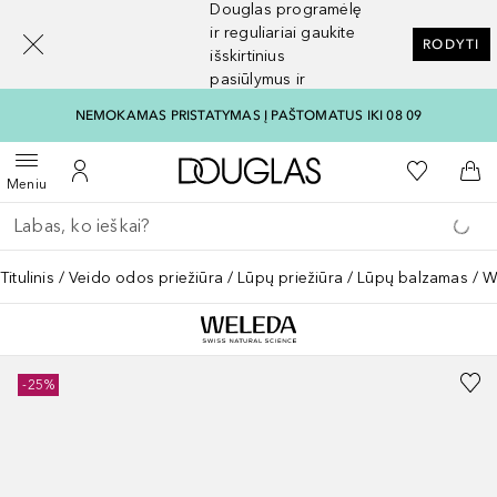
Douglas programėlę
[navigation.slideout.screenreader]
ir reguliariai gaukite
RODYTI
išskirtinius
pasiūlymus ir
nuolaidas
NEMOKAMAS PRISTATYMAS Į PAŠTOMATUS IKI 08 09
Į Douglas pagrindinį pu
Į mano nor
Atidaryti meniu
Į mano paskyrą
Į kr
Meniu
Grįžk atgal
Vykdykite paiešką
Titulinis
Veido odos priežiūra
Lūpų priežiūra
Lūpų balzamas
W
-25%