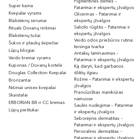
Pigmentinės dėmės –
Super kaina
Patarimai ir ekspertų įžvalgos
Kvepalai vyrams
Glicerinas – Patarimai ir
Blakstienų serumai
ekspertų įžvalgos
Salicilo rūgštis – Patarimai ir
Rituals Dovanų rinkiniai
ekspertų įžvalgos
Blakstienų tušai
Veido odos priežiūros rutina:
Šukos ir plaukų šepečiai
teisinga tvarka
Lūpų blizgiai
Antakių laminavimas –
Veido kremai vyrams
Patarimai ir ekspertų įžvalgos
Kuponas / Dovanų kortelė
Ką daryti, kad garbanos
Douglas Collection Kvepalai
išliktų ilgiau
Rožinė – Patarimai ir ekspertų
Bronzantai
įžvalgos
Nišiniai unisex kvepalai
Prancūziškas manikiūras
Skaistalai
namuose
ERBORIAN BB ir CC kremas
Saulės nudegimai – Patarimai
Lūpų pieštukai
ir ekspertų įžvalgos
Seborėjinis dermatitas –
Patarimai ir ekspertų įžvalgos
Perioralinis dermatitas –
Patarimai ir ekspertų įžvalgos