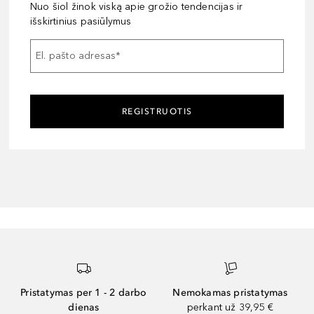
Nuo šiol žinok viską apie grožio tendencijas ir
išskirtinius pasiūlymus
El. pašto adresas
*
REGISTRUOTIS
Pristatymas per 1 - 2 darbo
Nemokamas pristatymas
dienas
perkant už 39,95 €