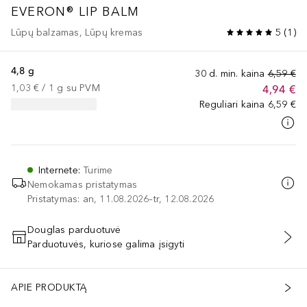
EVERON® LIP BALM
Lūpų balzamas, Lūpų kremas
5
(
1
)
4,8 g
30 d. min. kaina
6,59 €
1,03 €
 / 
1
g
su PVM
4,94 €
Reguliari kaina
6,59 €
Internete
:
Turime
Nemokamas pristatymas
Pristatymas: an, 11.08.2026–tr, 12.08.2026
Douglas parduotuvė
Parduotuvės, kuriose galima įsigyti
PRIDĖTI Į KREPŠELĮ
APIE PRODUKTĄ