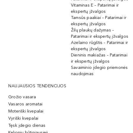
Vitaminas E – Patarimai ir
ekspertų įžvalgos
Tamsūs paakiai – Patarimai ir
ekspertų įžvalgos
Žilų plaukų dažymas –
Patarimai ir ekspertų įžvalgos
Azelaino rūgštis – Patarimai ir
ekspertų įžvalgos
Dieninis makiažas – Patarimai
ir ekspertų įžvalgos
Savaiminio įdegio priemonės
naudojimas
NAUJAUSIOS TENDENCIJOS
Grožio vasara
Vasaros aromatai
Moteriški kvepalai
Vyriški kvepalai
Tęsk įdegio dienas
Kelionių būtiniausieji