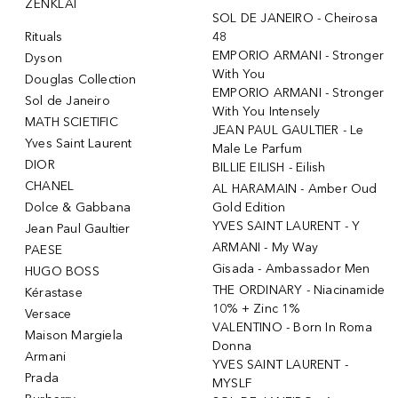
ŽENKLAI
SOL DE JANEIRO - Cheirosa
Rituals
48
EMPORIO ARMANI - Stronger
Dyson
With You
Douglas Collection
EMPORIO ARMANI - Stronger
Sol de Janeiro
With You Intensely
MATH SCIETIFIC
JEAN PAUL GAULTIER - Le
Yves Saint Laurent
Male Le Parfum
DIOR
BILLIE EILISH - Eilish
CHANEL
AL HARAMAIN - Amber Oud
Dolce & Gabbana
Gold Edition
YVES SAINT LAURENT - Y
Jean Paul Gaultier
ARMANI - My Way
PAESE
Gisada - Ambassador Men
HUGO BOSS
THE ORDINARY - Niacinamide
Kérastase
10% + Zinc 1%
Versace
VALENTINO - Born In Roma
Maison Margiela
Donna
Armani
YVES SAINT LAURENT -
Prada
MYSLF