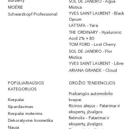
Burberry
SOL DE JANEIRO - Agua
MOÉRIE
Mistica
YVES SAINT LAURENT - Black
Schwarzkopf Professional
Opium
LATTAFA - Yara
THE ORDINARY - Hyaluronic
Acid 2% + B5
TOM FORD - Lost Cherry
SOL DE JANEIRO - Flor
Mistica
YVES SAINT LAURENT - Libre
ARIANA GRANDE - Cloud
POPULIARIAUSIOS
GROŽIO TENDENCIJOS
KATEGORIJOS
Prabangūs automobilio
Kvepalai
kvapai
Ricinos aliejus – Patarimai ir
Išpardavimas
ekspertų įžvalgos
Kvepalai moterims
Retinolis – Patarimai ir
Dekoratyvinė kosmetika
ekspertų įžvalgos
Nauja