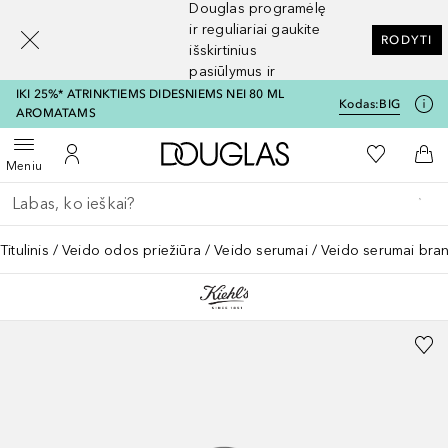
Douglas programėlę
[navigation.slideout.screenreader]
ir reguliariai gaukite
RODYTI
išskirtinius
pasiūlymus ir
nuolaidas
IKI 25%* ATRINKTIEMS DIDESNIEMS NEI 80 ML
Kodas:
BIG
AROMATAMS
Į Douglas pagrindinį pu
Į mano nor
Atidaryti meniu
Į mano paskyrą
Į kr
Meniu
Grįžk atgal
Vykdykite paiešką
Titulinis
Veido odos priežiūra
Veido serumai
Veido serumai bran