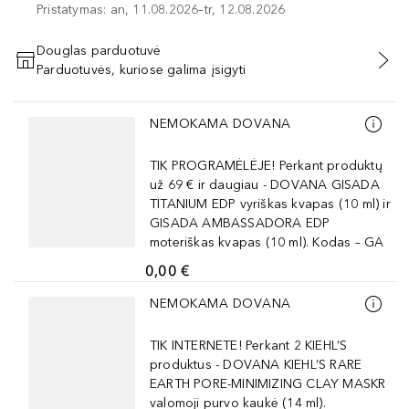
Pristatymas: an, 11.08.2026–tr, 12.08.2026
Douglas parduotuvė
Parduotuvės, kuriose galima įsigyti
PRIDĖTI Į KREPŠELĮ
Praleisti slankiklį
NEMOKAMA DOVANA
TIK PROGRAMĖLĖJE! Perkant produktų
už 69 € ir daugiau - DOVANA GISADA
TITANIUM EDP vyriškas kvapas (10 ml) ir
GISADA AMBASSADORA EDP
moteriškas kvapas (10 ml). Kodas – GA
0,00 €
Praleisti slankiklį
NEMOKAMA DOVANA
TIK INTERNETE! Perkant 2 KIEHL’S
produktus - DOVANA KIEHL’S RARE
EARTH PORE-MINIMIZING CLAY MASKR
valomoji purvo kaukė (14 ml).