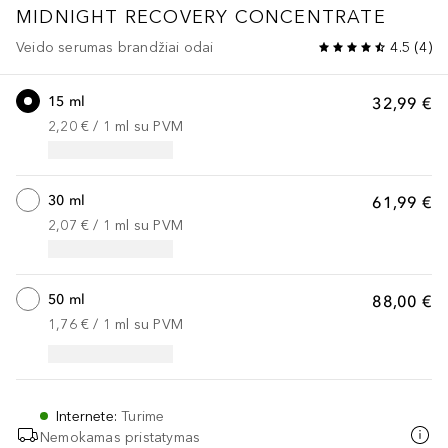
MIDNIGHT RECOVERY
CONCENTRATE
Veido serumas brandžiai odai
4.5
(
4
)
15 ml
32,99 €
2,20 €
 / 
1
ml
su PVM
30 ml
61,99 €
2,07 €
 / 
1
ml
su PVM
50 ml
88,00 €
1,76 €
 / 
1
ml
su PVM
Internete
:
Turime
Nemokamas pristatymas