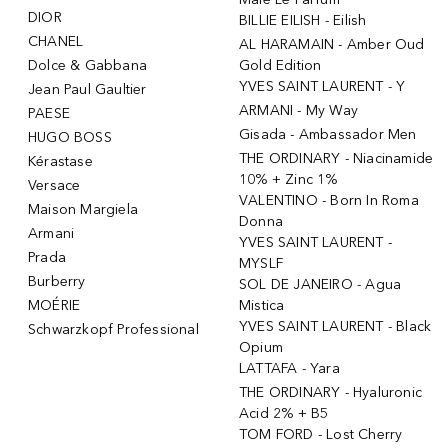
DIOR
BILLIE EILISH - Eilish
CHANEL
AL HARAMAIN - Amber Oud
Dolce & Gabbana
Gold Edition
YVES SAINT LAURENT - Y
Jean Paul Gaultier
ARMANI - My Way
PAESE
Gisada - Ambassador Men
HUGO BOSS
THE ORDINARY - Niacinamide
Kérastase
10% + Zinc 1%
Versace
VALENTINO - Born In Roma
Maison Margiela
Donna
Armani
YVES SAINT LAURENT -
Prada
MYSLF
Burberry
SOL DE JANEIRO - Agua
MOÉRIE
Mistica
YVES SAINT LAURENT - Black
Schwarzkopf Professional
Opium
LATTAFA - Yara
THE ORDINARY - Hyaluronic
Acid 2% + B5
TOM FORD - Lost Cherry