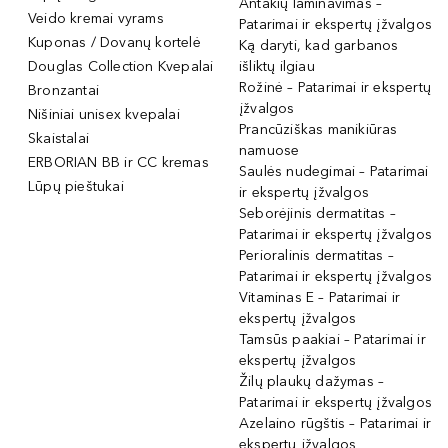
Antakių laminavimas –
Veido kremai vyrams
Patarimai ir ekspertų įžvalgos
Kuponas / Dovanų kortelė
Ką daryti, kad garbanos
Douglas Collection Kvepalai
išliktų ilgiau
Rožinė – Patarimai ir ekspertų
Bronzantai
įžvalgos
Nišiniai unisex kvepalai
Prancūziškas manikiūras
Skaistalai
namuose
ERBORIAN BB ir CC kremas
Saulės nudegimai – Patarimai
Lūpų pieštukai
ir ekspertų įžvalgos
Seborėjinis dermatitas –
Patarimai ir ekspertų įžvalgos
Perioralinis dermatitas –
Patarimai ir ekspertų įžvalgos
Vitaminas E – Patarimai ir
ekspertų įžvalgos
Tamsūs paakiai – Patarimai ir
ekspertų įžvalgos
Žilų plaukų dažymas –
Patarimai ir ekspertų įžvalgos
Azelaino rūgštis – Patarimai ir
ekspertų įžvalgos