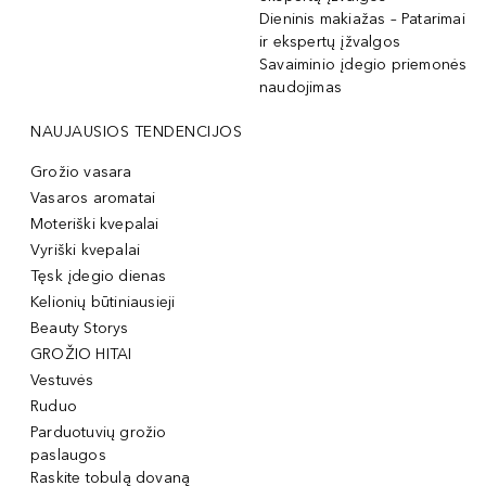
Dieninis makiažas – Patarimai
ir ekspertų įžvalgos
Savaiminio įdegio priemonės
naudojimas
NAUJAUSIOS TENDENCIJOS
Grožio vasara
Vasaros aromatai
Moteriški kvepalai
Vyriški kvepalai
Tęsk įdegio dienas
Kelionių būtiniausieji
Beauty Storys
GROŽIO HITAI
Vestuvės
Ruduo
Parduotuvių grožio
paslaugos
Raskite tobulą dovaną