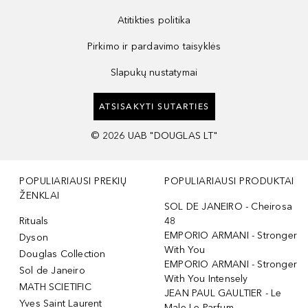
Atitikties politika
Pirkimo ir pardavimo taisyklės
Slapukų nustatymai
ATSISAKYTI SUTARTIES
©
2026
UAB "DOUGLAS LT"
POPULIARIAUSI PREKIŲ
POPULIARIAUSI PRODUKTAI
ŽENKLAI
SOL DE JANEIRO - Cheirosa
Rituals
48
EMPORIO ARMANI - Stronger
Dyson
With You
Douglas Collection
EMPORIO ARMANI - Stronger
Sol de Janeiro
With You Intensely
MATH SCIETIFIC
JEAN PAUL GAULTIER - Le
Yves Saint Laurent
Male Le Parfum