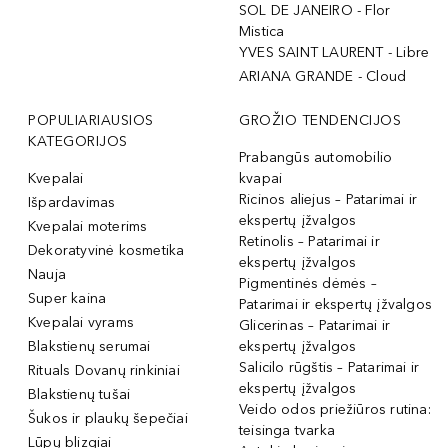
SOL DE JANEIRO - Flor
Mistica
YVES SAINT LAURENT - Libre
ARIANA GRANDE - Cloud
POPULIARIAUSIOS
GROŽIO TENDENCIJOS
KATEGORIJOS
Prabangūs automobilio
Kvepalai
kvapai
Ricinos aliejus – Patarimai ir
Išpardavimas
ekspertų įžvalgos
Kvepalai moterims
Retinolis – Patarimai ir
Dekoratyvinė kosmetika
ekspertų įžvalgos
Nauja
Pigmentinės dėmės –
Super kaina
Patarimai ir ekspertų įžvalgos
Kvepalai vyrams
Glicerinas – Patarimai ir
Blakstienų serumai
ekspertų įžvalgos
Salicilo rūgštis – Patarimai ir
Rituals Dovanų rinkiniai
ekspertų įžvalgos
Blakstienų tušai
Veido odos priežiūros rutina:
Šukos ir plaukų šepečiai
teisinga tvarka
Lūpų blizgiai