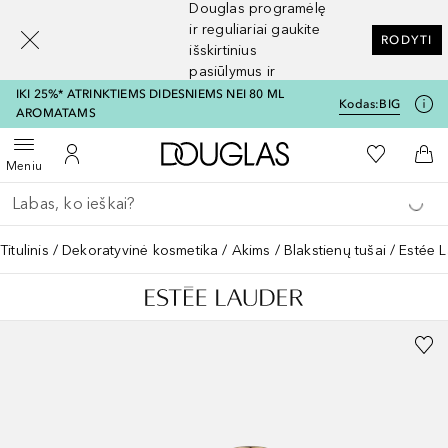
Douglas programėlę
[navigation.slideout.screenreader]
ir reguliariai gaukite
RODYTI
išskirtinius
pasiūlymus ir
nuolaidas
IKI 25%* ATRINKTIEMS DIDESNIEMS NEI 80 ML
Kodas:
BIG
AROMATAMS
Į Douglas pagrindinį pu
Į mano nor
Atidaryti meniu
Į mano paskyrą
Į kr
Meniu
Grįžk atgal
Vykdykite paiešką
Titulinis
Dekoratyvinė kosmetika
Akims
Blakstienų tušai
Estée 