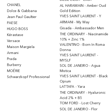
CHANEL
AL HARAMAIN - Amber Oud
Dolce & Gabbana
Gold Edition
YVES SAINT LAURENT - Y
Jean Paul Gaultier
ARMANI - My Way
PAESE
Gisada - Ambassador Men
HUGO BOSS
THE ORDINARY - Niacinamide
Kérastase
10% + Zinc 1%
Versace
VALENTINO - Born In Roma
Maison Margiela
Donna
Armani
YVES SAINT LAURENT -
Prada
MYSLF
Burberry
SOL DE JANEIRO - Agua
MOÉRIE
Mistica
YVES SAINT LAURENT - Black
Schwarzkopf Professional
Opium
LATTAFA - Yara
THE ORDINARY - Hyaluronic
Acid 2% + B5
TOM FORD - Lost Cherry
SOL DE JANEIRO - Flor