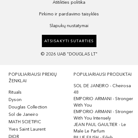
Atitikties politika
Pirkimo ir pardavimo taisyklės
Slapukų nustatymai
ATSISAKYTI SUTARTIES
©
2026
UAB "DOUGLAS LT"
POPULIARIAUSI PREKIŲ
POPULIARIAUSI PRODUKTAI
ŽENKLAI
SOL DE JANEIRO - Cheirosa
Rituals
48
EMPORIO ARMANI - Stronger
Dyson
With You
Douglas Collection
EMPORIO ARMANI - Stronger
Sol de Janeiro
With You Intensely
MATH SCIETIFIC
JEAN PAUL GAULTIER - Le
Yves Saint Laurent
Male Le Parfum
DIOR
BILLIE EILISH - Eilish