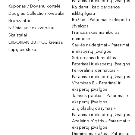
Patarimai ir ekspertų įžvalgos
Kuponas / Dovanų kortelė
Ką daryti, kad garbanos
Douglas Collection Kvepalai
išliktų ilgiau
Rožinė – Patarimai ir ekspertų
Bronzantai
įžvalgos
Nišiniai unisex kvepalai
Prancūziškas manikiūras
Skaistalai
namuose
ERBORIAN BB ir CC kremas
Saulės nudegimai – Patarimai
Lūpų pieštukai
ir ekspertų įžvalgos
Seborėjinis dermatitas –
Patarimai ir ekspertų įžvalgos
Perioralinis dermatitas –
Patarimai ir ekspertų įžvalgos
Vitaminas E – Patarimai ir
ekspertų įžvalgos
Tamsūs paakiai – Patarimai ir
ekspertų įžvalgos
Žilų plaukų dažymas –
Patarimai ir ekspertų įžvalgos
Azelaino rūgštis – Patarimai ir
ekspertų įžvalgos
Dieninis makiažas – Patarimai