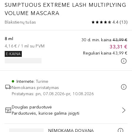
SUMPTUOUS EXTREME LASH MULTIPLYING
VOLUME MASCARA
Blakstienų tušas
4.4
(
13
)
8 ml
30 d. min. kaina
43,99 €
4,16 €
 / 
1
ml
su PVM
33,31 €
Reguliari kaina
43,99 €
E-KAINA
Internete
:
Turime
Nemokamas pristatymas
Pristatymas: pn, 07.08.2026–pr, 10.08.2026
Douglas parduotuvė
Parduotuvės, kuriose galima įsigyti
PRIDĖTI Į KREPŠELĮ
Praleisti slankiklį
NEMOKAMA DOVANA