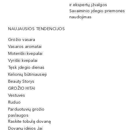
ir ekspertų įžvalgos
Savaiminio įdegio priemonės
naudojimas
NAUJAUSIOS TENDENCIJOS
Grožio vasara
Vasaros aromatai
Moteriški kvepalai
Vyriški kvepalai
Tęsk įdegio dienas
Kelionių būtiniausieji
Beauty Storys
GROŽIO HITAI
Vestuvės
Ruduo
Parduotuvių grožio
paslaugos
Raskite tobulą dovaną
Dovanų idėjos Jai