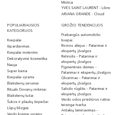
Mistica
YVES SAINT LAURENT - Libre
ARIANA GRANDE - Cloud
POPULIARIAUSIOS
GROŽIO TENDENCIJOS
KATEGORIJOS
Prabangūs automobilio
Kvepalai
kvapai
Ricinos aliejus – Patarimai ir
Išpardavimas
ekspertų įžvalgos
Kvepalai moterims
Retinolis – Patarimai ir
Dekoratyvinė kosmetika
ekspertų įžvalgos
Nauja
Pigmentinės dėmės –
Super kaina
Patarimai ir ekspertų įžvalgos
Kvepalai vyrams
Glicerinas – Patarimai ir
Blakstienų serumai
ekspertų įžvalgos
Salicilo rūgštis – Patarimai ir
Rituals Dovanų rinkiniai
ekspertų įžvalgos
Blakstienų tušai
Veido odos priežiūros rutina:
Šukos ir plaukų šepečiai
teisinga tvarka
Lūpų blizgiai
Antakių laminavimas –
Veido kremai vyrams