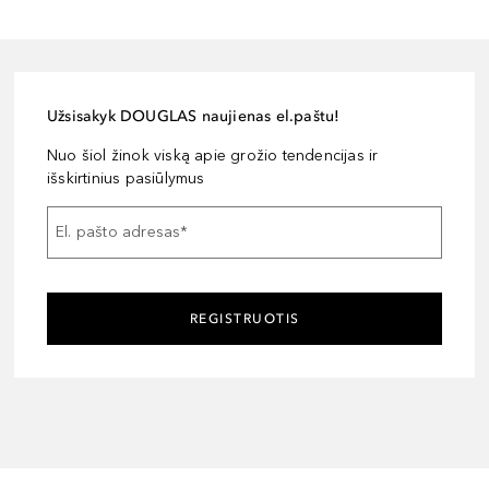
Užsisakyk DOUGLAS naujienas el.paštu!
Nuo šiol žinok viską apie grožio tendencijas ir
išskirtinius pasiūlymus
El. pašto adresas
*
REGISTRUOTIS