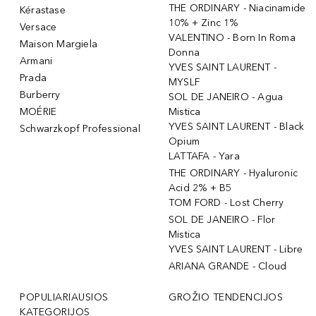
THE ORDINARY - Niacinamide
Kérastase
10% + Zinc 1%
Versace
VALENTINO - Born In Roma
Maison Margiela
Donna
Armani
YVES SAINT LAURENT -
Prada
MYSLF
Burberry
SOL DE JANEIRO - Agua
MOÉRIE
Mistica
YVES SAINT LAURENT - Black
Schwarzkopf Professional
Opium
LATTAFA - Yara
THE ORDINARY - Hyaluronic
Acid 2% + B5
TOM FORD - Lost Cherry
SOL DE JANEIRO - Flor
Mistica
YVES SAINT LAURENT - Libre
ARIANA GRANDE - Cloud
POPULIARIAUSIOS
GROŽIO TENDENCIJOS
KATEGORIJOS