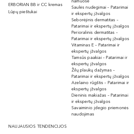
namuose
ERBORIAN BB ir CC kremas
Saulės nudegimai – Patarimai
Lūpų pieštukai
ir ekspertų įžvalgos
Seborėjinis dermatitas –
Patarimai ir ekspertų įžvalgos
Perioralinis dermatitas –
Patarimai ir ekspertų įžvalgos
Vitaminas E – Patarimai ir
ekspertų įžvalgos
Tamsūs paakiai – Patarimai ir
ekspertų įžvalgos
Žilų plaukų dažymas –
Patarimai ir ekspertų įžvalgos
Azelaino rūgštis – Patarimai ir
ekspertų įžvalgos
Dieninis makiažas – Patarimai
ir ekspertų įžvalgos
Savaiminio įdegio priemonės
naudojimas
NAUJAUSIOS TENDENCIJOS