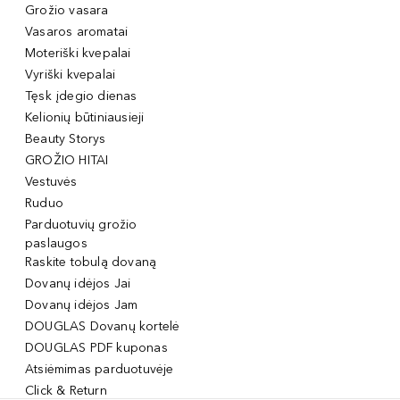
Grožio vasara
Vasaros aromatai
Moteriški kvepalai
Vyriški kvepalai
Tęsk įdegio dienas
Kelionių būtiniausieji
Beauty Storys
GROŽIO HITAI
Vestuvės
Ruduo
Parduotuvių grožio
paslaugos
Raskite tobulą dovaną
Dovanų idėjos Jai
Dovanų idėjos Jam
DOUGLAS Dovanų kortelė
DOUGLAS PDF kuponas
Atsiėmimas parduotuvėje
Click & Return