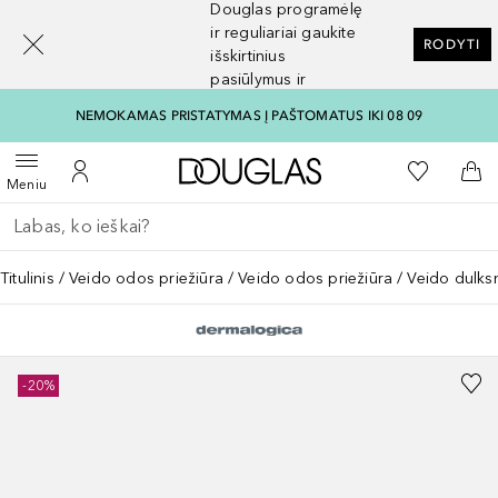
Douglas programėlę
[navigation.slideout.screenreader]
ir reguliariai gaukite
RODYTI
išskirtinius
pasiūlymus ir
nuolaidas
NEMOKAMAS PRISTATYMAS Į PAŠTOMATUS IKI 08 09
Į Douglas pagrindinį pu
Į mano nor
Atidaryti meniu
Į mano paskyrą
Į kr
Meniu
Grįžk atgal
Vykdykite paiešką
Titulinis
Veido odos priežiūra
Veido odos priežiūra
Veido dulks
-20%