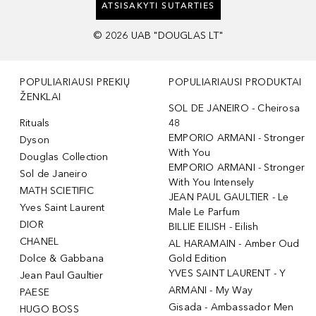
ATSISAKYTI SUTARTIES
©
2026
UAB "DOUGLAS LT"
POPULIARIAUSI PREKIŲ
POPULIARIAUSI PRODUKTAI
ŽENKLAI
SOL DE JANEIRO - Cheirosa
Rituals
48
EMPORIO ARMANI - Stronger
Dyson
With You
Douglas Collection
EMPORIO ARMANI - Stronger
Sol de Janeiro
With You Intensely
MATH SCIETIFIC
JEAN PAUL GAULTIER - Le
Yves Saint Laurent
Male Le Parfum
DIOR
BILLIE EILISH - Eilish
CHANEL
AL HARAMAIN - Amber Oud
Dolce & Gabbana
Gold Edition
YVES SAINT LAURENT - Y
Jean Paul Gaultier
ARMANI - My Way
PAESE
Gisada - Ambassador Men
HUGO BOSS