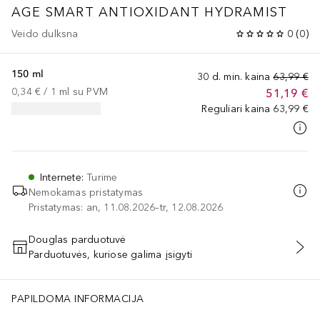
AGE SMART
ANTIOXIDANT HYDRAMIST
Veido dulksna
0
(
0
)
150 ml
30 d. min. kaina
63,99 €
0,34 €
 / 
1
ml
su PVM
51,19 €
Reguliari kaina
63,99 €
Internete
:
Turime
Nemokamas pristatymas
Pristatymas: an, 11.08.2026–tr, 12.08.2026
Douglas parduotuvė
Parduotuvės, kuriose galima įsigyti
PRIDĖTI Į KREPŠELĮ
PAPILDOMA INFORMACIJA