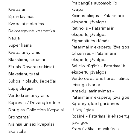
Prabangūs automobilio
Kvepalai
kvapai
Ricinos aliejus – Patarimai ir
Išpardavimas
ekspertų įžvalgos
Kvepalai moterims
Retinolis – Patarimai ir
Dekoratyvinė kosmetika
ekspertų įžvalgos
Nauja
Pigmentinės dėmės –
Super kaina
Patarimai ir ekspertų įžvalgos
Kvepalai vyrams
Glicerinas – Patarimai ir
Blakstienų serumai
ekspertų įžvalgos
Salicilo rūgštis – Patarimai ir
Rituals Dovanų rinkiniai
ekspertų įžvalgos
Blakstienų tušai
Veido odos priežiūros rutina:
Šukos ir plaukų šepečiai
teisinga tvarka
Lūpų blizgiai
Antakių laminavimas –
Veido kremai vyrams
Patarimai ir ekspertų įžvalgos
Kuponas / Dovanų kortelė
Ką daryti, kad garbanos
Douglas Collection Kvepalai
išliktų ilgiau
Rožinė – Patarimai ir ekspertų
Bronzantai
įžvalgos
Nišiniai unisex kvepalai
Prancūziškas manikiūras
Skaistalai