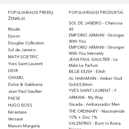
POPULIARIAUSI PREKIŲ
POPULIARIAUSI PRODUKTAI
ŽENKLAI
SOL DE JANEIRO - Cheirosa
Rituals
48
EMPORIO ARMANI - Stronger
Dyson
With You
Douglas Collection
EMPORIO ARMANI - Stronger
Sol de Janeiro
With You Intensely
MATH SCIETIFIC
JEAN PAUL GAULTIER - Le
Yves Saint Laurent
Male Le Parfum
DIOR
BILLIE EILISH - Eilish
CHANEL
AL HARAMAIN - Amber Oud
Dolce & Gabbana
Gold Edition
YVES SAINT LAURENT - Y
Jean Paul Gaultier
ARMANI - My Way
PAESE
Gisada - Ambassador Men
HUGO BOSS
THE ORDINARY - Niacinamide
Kérastase
10% + Zinc 1%
Versace
VALENTINO - Born In Roma
Maison Margiela