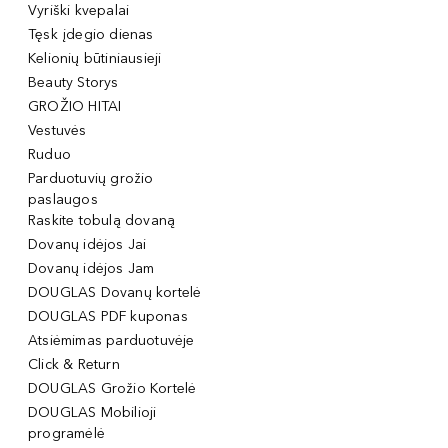
Vyriški kvepalai
Tęsk įdegio dienas
Kelionių būtiniausieji
Beauty Storys
GROŽIO HITAI
Vestuvės
Ruduo
Parduotuvių grožio
paslaugos
Raskite tobulą dovaną
Dovanų idėjos Jai
Dovanų idėjos Jam
DOUGLAS Dovanų kortelė
DOUGLAS PDF kuponas
Atsiėmimas parduotuvėje
Click & Return
DOUGLAS Grožio Kortelė
DOUGLAS Mobilioji
programėlė