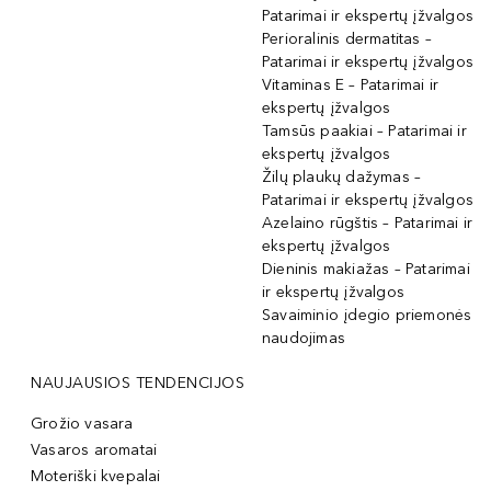
Patarimai ir ekspertų įžvalgos
Perioralinis dermatitas –
Patarimai ir ekspertų įžvalgos
Vitaminas E – Patarimai ir
ekspertų įžvalgos
Tamsūs paakiai – Patarimai ir
ekspertų įžvalgos
Žilų plaukų dažymas –
Patarimai ir ekspertų įžvalgos
Azelaino rūgštis – Patarimai ir
ekspertų įžvalgos
Dieninis makiažas – Patarimai
ir ekspertų įžvalgos
Savaiminio įdegio priemonės
naudojimas
NAUJAUSIOS TENDENCIJOS
Grožio vasara
Vasaros aromatai
Moteriški kvepalai