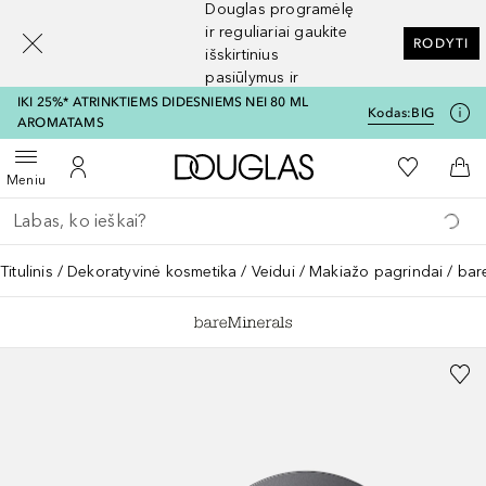
Douglas programėlę
[navigation.slideout.screenreader]
ir reguliariai gaukite
RODYTI
išskirtinius
pasiūlymus ir
nuolaidas
IKI 25%* ATRINKTIEMS DIDESNIEMS NEI 80 ML
Kodas:
BIG
AROMATAMS
Į Douglas pagrindinį pu
Į mano nor
Atidaryti meniu
Į mano paskyrą
Į kr
Meniu
Grįžk atgal
Vykdykite paiešką
Titulinis
Dekoratyvinė kosmetika
Veidui
Makiažo pagrindai
bar