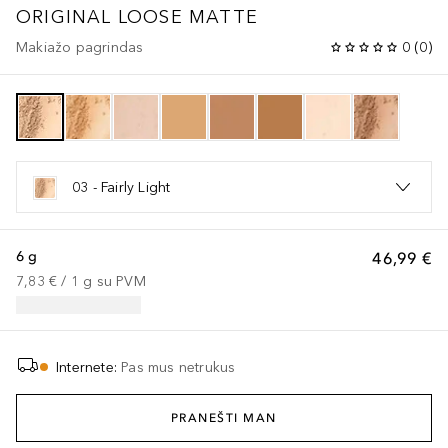
ORIGINAL
LOOSE MATTE
Makiažo pagrindas
0
(
0
)
03 - Fairly Light
6 g
46,99 €
7,83 €
 / 
1
g
su PVM
Internete
:
Pas mus netrukus
PRANEŠTI MAN