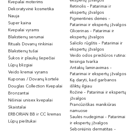
ekspertų įžvalgos
Kvepalai moterims
Retinolis – Patarimai ir
Dekoratyvinė kosmetika
ekspertų įžvalgos
Nauja
Pigmentinės dėmės –
Super kaina
Patarimai ir ekspertų įžvalgos
Kvepalai vyrams
Glicerinas – Patarimai ir
Blakstienų serumai
ekspertų įžvalgos
Salicilo rūgštis – Patarimai ir
Rituals Dovanų rinkiniai
ekspertų įžvalgos
Blakstienų tušai
Veido odos priežiūros rutina:
Šukos ir plaukų šepečiai
teisinga tvarka
Lūpų blizgiai
Antakių laminavimas –
Veido kremai vyrams
Patarimai ir ekspertų įžvalgos
Kuponas / Dovanų kortelė
Ką daryti, kad garbanos
Douglas Collection Kvepalai
išliktų ilgiau
Rožinė – Patarimai ir ekspertų
Bronzantai
įžvalgos
Nišiniai unisex kvepalai
Prancūziškas manikiūras
Skaistalai
namuose
ERBORIAN BB ir CC kremas
Saulės nudegimai – Patarimai
Lūpų pieštukai
ir ekspertų įžvalgos
Seborėjinis dermatitas –