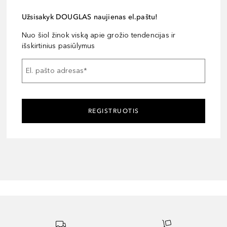
Užsisakyk DOUGLAS naujienas el.paštu!
Nuo šiol žinok viską apie grožio tendencijas ir
išskirtinius pasiūlymus
El. pašto adresas
*
REGISTRUOTIS