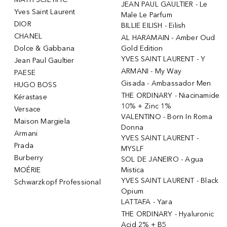
JEAN PAUL GAULTIER - Le
Yves Saint Laurent
Male Le Parfum
DIOR
BILLIE EILISH - Eilish
CHANEL
AL HARAMAIN - Amber Oud
Dolce & Gabbana
Gold Edition
YVES SAINT LAURENT - Y
Jean Paul Gaultier
ARMANI - My Way
PAESE
Gisada - Ambassador Men
HUGO BOSS
THE ORDINARY - Niacinamide
Kérastase
10% + Zinc 1%
Versace
VALENTINO - Born In Roma
Maison Margiela
Donna
Armani
YVES SAINT LAURENT -
Prada
MYSLF
Burberry
SOL DE JANEIRO - Agua
MOÉRIE
Mistica
YVES SAINT LAURENT - Black
Schwarzkopf Professional
Opium
LATTAFA - Yara
THE ORDINARY - Hyaluronic
Acid 2% + B5