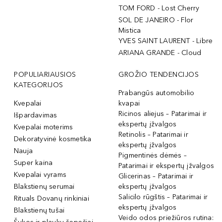
TOM FORD - Lost Cherry
SOL DE JANEIRO - Flor
Mistica
YVES SAINT LAURENT - Libre
ARIANA GRANDE - Cloud
POPULIARIAUSIOS
GROŽIO TENDENCIJOS
KATEGORIJOS
Prabangūs automobilio
Kvepalai
kvapai
Ricinos aliejus – Patarimai ir
Išpardavimas
ekspertų įžvalgos
Kvepalai moterims
Retinolis – Patarimai ir
Dekoratyvinė kosmetika
ekspertų įžvalgos
Nauja
Pigmentinės dėmės –
Super kaina
Patarimai ir ekspertų įžvalgos
Kvepalai vyrams
Glicerinas – Patarimai ir
Blakstienų serumai
ekspertų įžvalgos
Salicilo rūgštis – Patarimai ir
Rituals Dovanų rinkiniai
ekspertų įžvalgos
Blakstienų tušai
Veido odos priežiūros rutina: