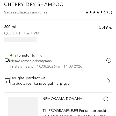
CHERRY DRY SHAMPOO
Sausas plaukų šampūnas
5
(
5
)
200 ml
5,49 €
0,03 €
 / 
1
ml
su PVM
Internete
:
Turime
Nemokamas pristatymas
Pristatymas: pr, 10.08.2026–an, 11.08.2026
Douglas parduotuvė
Parduotuvės, kuriose galima įsigyti
PRIDĖTI Į KREPŠELĮ
Praleisti slankiklį
NEMOKAMA DOVANA
TIK PROGRAMĖLĖJE! Perkant produktų