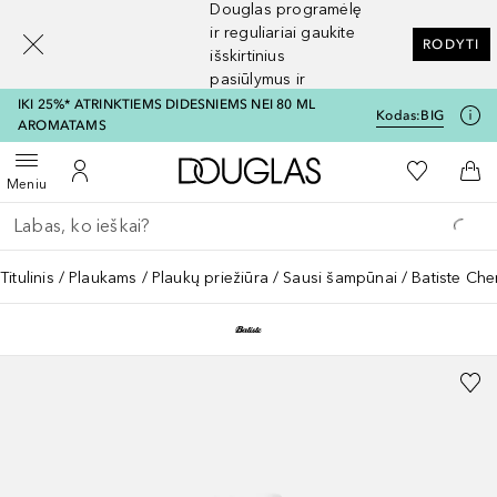
Douglas programėlę
[navigation.slideout.screenreader]
ir reguliariai gaukite
RODYTI
išskirtinius
pasiūlymus ir
nuolaidas
IKI 25%* ATRINKTIEMS DIDESNIEMS NEI 80 ML
Kodas:
BIG
AROMATAMS
Į Douglas pagrindinį pu
Į mano nor
Atidaryti meniu
Į mano paskyrą
Į kr
Meniu
Grįžk atgal
Vykdykite paiešką
Titulinis
Plaukams
Plaukų priežiūra
Sausi šampūnai
Batiste Ch