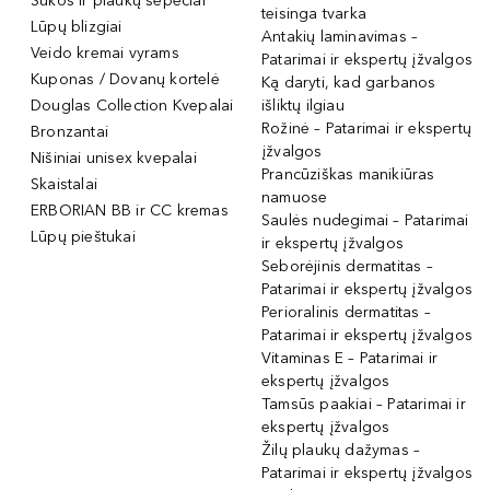
Šukos ir plaukų šepečiai
teisinga tvarka
Lūpų blizgiai
Antakių laminavimas –
Veido kremai vyrams
Patarimai ir ekspertų įžvalgos
Kuponas / Dovanų kortelė
Ką daryti, kad garbanos
Douglas Collection Kvepalai
išliktų ilgiau
Rožinė – Patarimai ir ekspertų
Bronzantai
įžvalgos
Nišiniai unisex kvepalai
Prancūziškas manikiūras
Skaistalai
namuose
ERBORIAN BB ir CC kremas
Saulės nudegimai – Patarimai
Lūpų pieštukai
ir ekspertų įžvalgos
Seborėjinis dermatitas –
Patarimai ir ekspertų įžvalgos
Perioralinis dermatitas –
Patarimai ir ekspertų įžvalgos
Vitaminas E – Patarimai ir
ekspertų įžvalgos
Tamsūs paakiai – Patarimai ir
ekspertų įžvalgos
Žilų plaukų dažymas –
Patarimai ir ekspertų įžvalgos