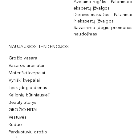
Azelaino rūgštis – Patarimai ir
ekspertų įžvalgos
Dieninis makiažas – Patarimai
ir ekspertų įžvalgos
Savaiminio įdegio priemonės
naudojimas
NAUJAUSIOS TENDENCIJOS
Grožio vasara
Vasaros aromatai
Moteriški kvepalai
Vyriški kvepalai
Tęsk įdegio dienas
Kelionių būtiniausieji
Beauty Storys
GROŽIO HITAI
Vestuvės
Ruduo
Parduotuvių grožio