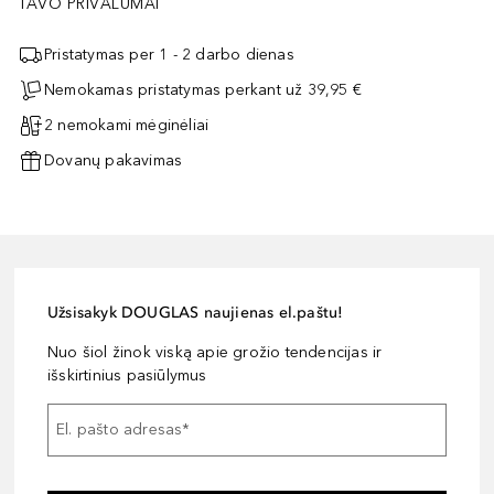
TAVO PRIVALUMAI
Pristatymas per 1 - 2 darbo dienas
Nemokamas pristatymas perkant už 39,95 €
2 nemokami mėginėliai
Dovanų pakavimas
Užsisakyk DOUGLAS naujienas el.paštu!
Nuo šiol žinok viską apie grožio tendencijas ir
išskirtinius pasiūlymus
El. pašto adresas
*