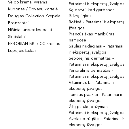
Veido kremai vyrams
Patarimai ir ekspertų įžvalgos
Kuponas / Dovanų kortelė
Ką daryti, kad garbanos
Douglas Collection Kvepalai
išliktų ilgiau
Rožinė – Patarimai ir ekspertų
Bronzantai
įžvalgos
Nišiniai unisex kvepalai
Prancūziškas manikiūras
Skaistalai
namuose
ERBORIAN BB ir CC kremas
Saulės nudegimai – Patarimai
Lūpų pieštukai
ir ekspertų įžvalgos
Seborėjinis dermatitas –
Patarimai ir ekspertų įžvalgos
Perioralinis dermatitas –
Patarimai ir ekspertų įžvalgos
Vitaminas E – Patarimai ir
ekspertų įžvalgos
Tamsūs paakiai – Patarimai ir
ekspertų įžvalgos
Žilų plaukų dažymas –
Patarimai ir ekspertų įžvalgos
Azelaino rūgštis – Patarimai ir
ekspertų įžvalgos