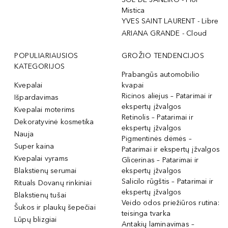
Mistica
YVES SAINT LAURENT - Libre
ARIANA GRANDE - Cloud
POPULIARIAUSIOS
GROŽIO TENDENCIJOS
KATEGORIJOS
Prabangūs automobilio
Kvepalai
kvapai
Ricinos aliejus – Patarimai ir
Išpardavimas
ekspertų įžvalgos
Kvepalai moterims
Retinolis – Patarimai ir
Dekoratyvinė kosmetika
ekspertų įžvalgos
Nauja
Pigmentinės dėmės –
Super kaina
Patarimai ir ekspertų įžvalgos
Kvepalai vyrams
Glicerinas – Patarimai ir
Blakstienų serumai
ekspertų įžvalgos
Salicilo rūgštis – Patarimai ir
Rituals Dovanų rinkiniai
ekspertų įžvalgos
Blakstienų tušai
Veido odos priežiūros rutina:
Šukos ir plaukų šepečiai
teisinga tvarka
Lūpų blizgiai
Antakių laminavimas –