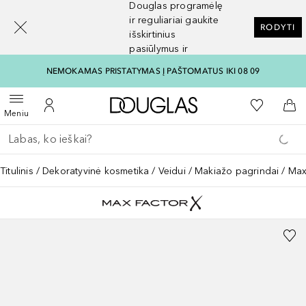
Douglas programėlę
[navigation.slideout.screenreader]
ir reguliariai gaukite
RODYTI
išskirtinius
pasiūlymus ir
nuolaidas
NEMOKAMAS PRISTATYMAS Į PAŠTOMATUS IKI 08 09
Į Douglas pagrindinį pu
Į mano nor
Atidaryti meniu
Į mano paskyrą
Į kr
Meniu
Grįžk atgal
Vykdykite paiešką
Titulinis
Dekoratyvinė kosmetika
Veidui
Makiažo pagrindai
Max