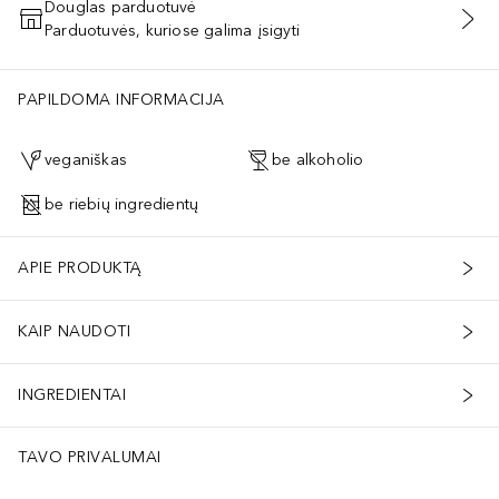
Douglas parduotuvė
Parduotuvės, kuriose galima įsigyti
PRIDĖTI Į KREPŠELĮ
PAPILDOMA INFORMACIJA
veganiškas
be alkoholio
be riebių ingredientų
APIE PRODUKTĄ
KAIP NAUDOTI
INGREDIENTAI
TAVO PRIVALUMAI