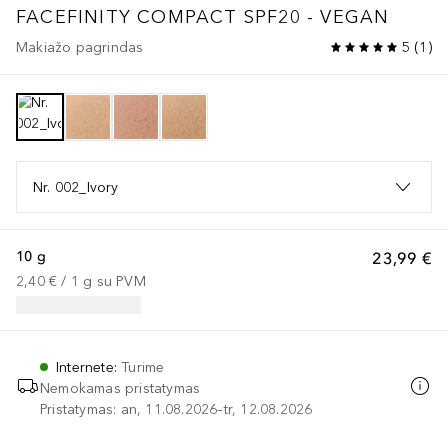
FACEFINITY COMPACT SPF20 - VEGAN
Makiažo pagrindas
5
(
1
)
Nr. 002_Ivory
10 g
23,99 €
2,40 €
 / 
1
g
su PVM
Internete
:
Turime
Nemokamas pristatymas
Pristatymas: an, 11.08.2026–tr, 12.08.2026