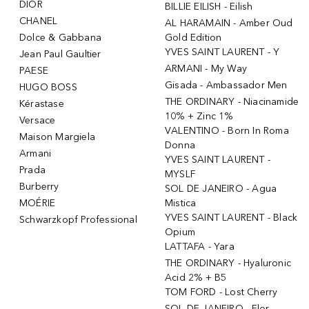
DIOR
BILLIE EILISH - Eilish
CHANEL
AL HARAMAIN - Amber Oud
Dolce & Gabbana
Gold Edition
YVES SAINT LAURENT - Y
Jean Paul Gaultier
ARMANI - My Way
PAESE
Gisada - Ambassador Men
HUGO BOSS
THE ORDINARY - Niacinamide
Kérastase
10% + Zinc 1%
Versace
VALENTINO - Born In Roma
Maison Margiela
Donna
Armani
YVES SAINT LAURENT -
Prada
MYSLF
Burberry
SOL DE JANEIRO - Agua
MOÉRIE
Mistica
YVES SAINT LAURENT - Black
Schwarzkopf Professional
Opium
LATTAFA - Yara
THE ORDINARY - Hyaluronic
Acid 2% + B5
TOM FORD - Lost Cherry
SOL DE JANEIRO - Flor