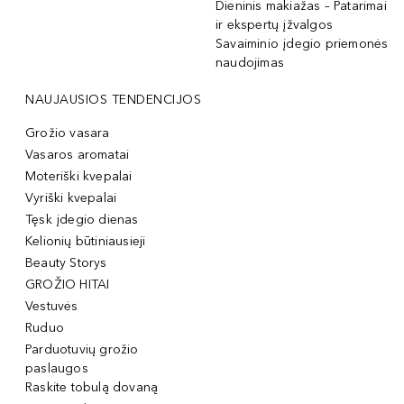
Dieninis makiažas – Patarimai
ir ekspertų įžvalgos
Savaiminio įdegio priemonės
naudojimas
NAUJAUSIOS TENDENCIJOS
Grožio vasara
Vasaros aromatai
Moteriški kvepalai
Vyriški kvepalai
Tęsk įdegio dienas
Kelionių būtiniausieji
Beauty Storys
GROŽIO HITAI
Vestuvės
Ruduo
Parduotuvių grožio
paslaugos
Raskite tobulą dovaną