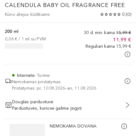
CALENDULA
BABY OIL FRAGRANCE FREE
Kūno aliejus kūdikiams
0
(
0
)
200 ml
30 d. min. kaina
15,99 €
0,06 €
 / 
1
ml
su PVM
11,99 €
Reguliari kaina
15,99 €
Internete
:
Turime
Nemokamas pristatymas
Pristatymas: pr, 10.08.2026–an, 11.08.2026
Douglas parduotuvė
Parduotuvės, kuriose galima įsigyti
PRIDĖTI Į KREPŠELĮ
Praleisti slankiklį
NEMOKAMA DOVANA