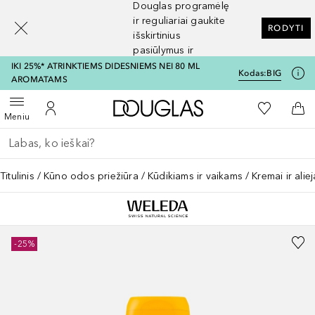
Douglas programėlę
[navigation.slideout.screenreader]
ir reguliariai gaukite
RODYTI
išskirtinius
pasiūlymus ir
nuolaidas
IKI 25%* ATRINKTIEMS DIDESNIEMS NEI 80 ML
Kodas:
BIG
AROMATAMS
Į Douglas pagrindinį pu
Į mano nor
Atidaryti meniu
Į mano paskyrą
Į kr
Meniu
Grįžk atgal
Vykdykite paiešką
Titulinis
Kūno odos priežiūra
Kūdikiams ir vaikams
Kremai ir alie
-25%