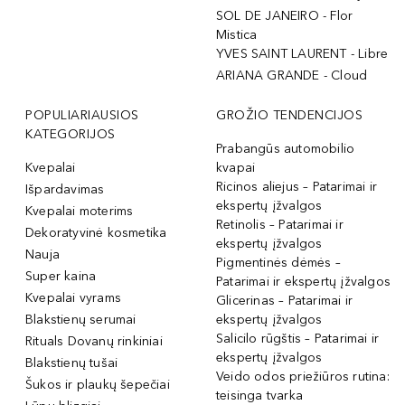
SOL DE JANEIRO - Flor
Mistica
YVES SAINT LAURENT - Libre
ARIANA GRANDE - Cloud
POPULIARIAUSIOS
GROŽIO TENDENCIJOS
KATEGORIJOS
Prabangūs automobilio
Kvepalai
kvapai
Ricinos aliejus – Patarimai ir
Išpardavimas
ekspertų įžvalgos
Kvepalai moterims
Retinolis – Patarimai ir
Dekoratyvinė kosmetika
ekspertų įžvalgos
Nauja
Pigmentinės dėmės –
Super kaina
Patarimai ir ekspertų įžvalgos
Kvepalai vyrams
Glicerinas – Patarimai ir
Blakstienų serumai
ekspertų įžvalgos
Salicilo rūgštis – Patarimai ir
Rituals Dovanų rinkiniai
ekspertų įžvalgos
Blakstienų tušai
Veido odos priežiūros rutina:
Šukos ir plaukų šepečiai
teisinga tvarka