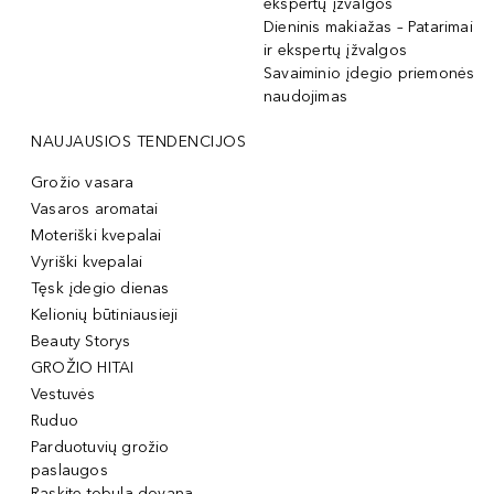
ekspertų įžvalgos
Dieninis makiažas – Patarimai
ir ekspertų įžvalgos
Savaiminio įdegio priemonės
naudojimas
NAUJAUSIOS TENDENCIJOS
Grožio vasara
Vasaros aromatai
Moteriški kvepalai
Vyriški kvepalai
Tęsk įdegio dienas
Kelionių būtiniausieji
Beauty Storys
GROŽIO HITAI
Vestuvės
Ruduo
Parduotuvių grožio
paslaugos
Raskite tobulą dovaną