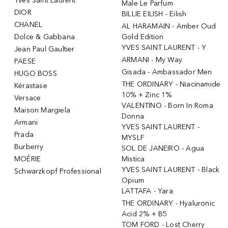
Yves Saint Laurent
Male Le Parfum
DIOR
BILLIE EILISH - Eilish
CHANEL
AL HARAMAIN - Amber Oud
Dolce & Gabbana
Gold Edition
YVES SAINT LAURENT - Y
Jean Paul Gaultier
ARMANI - My Way
PAESE
Gisada - Ambassador Men
HUGO BOSS
THE ORDINARY - Niacinamide
Kérastase
10% + Zinc 1%
Versace
VALENTINO - Born In Roma
Maison Margiela
Donna
Armani
YVES SAINT LAURENT -
Prada
MYSLF
Burberry
SOL DE JANEIRO - Agua
MOÉRIE
Mistica
YVES SAINT LAURENT - Black
Schwarzkopf Professional
Opium
LATTAFA - Yara
THE ORDINARY - Hyaluronic
Acid 2% + B5
TOM FORD - Lost Cherry