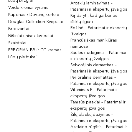
Lūpų blizgiai
Antakių laminavimas –
Veido kremai vyrams
Patarimai ir ekspertų įžvalgos
Kuponas / Dovanų kortelė
Ką daryti, kad garbanos
Douglas Collection Kvepalai
išliktų ilgiau
Rožinė – Patarimai ir ekspertų
Bronzantai
įžvalgos
Nišiniai unisex kvepalai
Prancūziškas manikiūras
Skaistalai
namuose
ERBORIAN BB ir CC kremas
Saulės nudegimai – Patarimai
Lūpų pieštukai
ir ekspertų įžvalgos
Seborėjinis dermatitas –
Patarimai ir ekspertų įžvalgos
Perioralinis dermatitas –
Patarimai ir ekspertų įžvalgos
Vitaminas E – Patarimai ir
ekspertų įžvalgos
Tamsūs paakiai – Patarimai ir
ekspertų įžvalgos
Žilų plaukų dažymas –
Patarimai ir ekspertų įžvalgos
Azelaino rūgštis – Patarimai ir