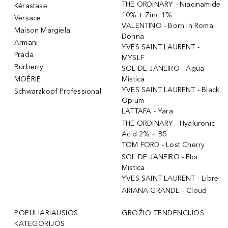
THE ORDINARY - Niacinamide
Kérastase
10% + Zinc 1%
Versace
VALENTINO - Born In Roma
Maison Margiela
Donna
Armani
YVES SAINT LAURENT -
Prada
MYSLF
Burberry
SOL DE JANEIRO - Agua
MOÉRIE
Mistica
YVES SAINT LAURENT - Black
Schwarzkopf Professional
Opium
LATTAFA - Yara
THE ORDINARY - Hyaluronic
Acid 2% + B5
TOM FORD - Lost Cherry
SOL DE JANEIRO - Flor
Mistica
YVES SAINT LAURENT - Libre
ARIANA GRANDE - Cloud
POPULIARIAUSIOS
GROŽIO TENDENCIJOS
KATEGORIJOS