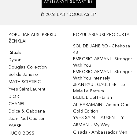
ATSISAKYTI SUTARTIES
©
2026
UAB "DOUGLAS LT"
POPULIARIAUSI PREKIŲ
POPULIARIAUSI PRODUKTAI
ŽENKLAI
SOL DE JANEIRO - Cheirosa
Rituals
48
EMPORIO ARMANI - Stronger
Dyson
With You
Douglas Collection
EMPORIO ARMANI - Stronger
Sol de Janeiro
With You Intensely
MATH SCIETIFIC
JEAN PAUL GAULTIER - Le
Yves Saint Laurent
Male Le Parfum
DIOR
BILLIE EILISH - Eilish
CHANEL
AL HARAMAIN - Amber Oud
Dolce & Gabbana
Gold Edition
YVES SAINT LAURENT - Y
Jean Paul Gaultier
ARMANI - My Way
PAESE
Gisada - Ambassador Men
HUGO BOSS