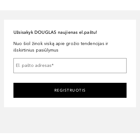
Užsisakyk DOUGLAS naujienas el.paštu!
Nuo šiol žinok viską apie grožio tendencijas ir
išskirtinius pasiūlymus
El. pašto adresas
*
REGISTRUOTIS