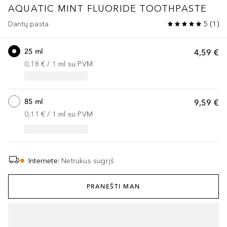
AQUATIC MINT FLUORIDE TOOTHPASTE
Dantų pasta
5
(
1
)
25 ml
4,59 €
0,18 €
 / 
1
ml
su PVM
85 ml
9,59 €
0,11 €
 / 
1
ml
su PVM
Internete
:
Netrukus sugrįš
PRANEŠTI MAN