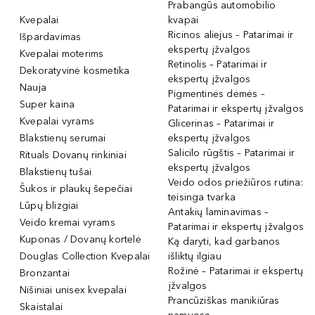
Prabangūs automobilio
Kvepalai
kvapai
Ricinos aliejus – Patarimai ir
Išpardavimas
ekspertų įžvalgos
Kvepalai moterims
Retinolis – Patarimai ir
Dekoratyvinė kosmetika
ekspertų įžvalgos
Nauja
Pigmentinės dėmės –
Super kaina
Patarimai ir ekspertų įžvalgos
Kvepalai vyrams
Glicerinas – Patarimai ir
Blakstienų serumai
ekspertų įžvalgos
Salicilo rūgštis – Patarimai ir
Rituals Dovanų rinkiniai
ekspertų įžvalgos
Blakstienų tušai
Veido odos priežiūros rutina:
Šukos ir plaukų šepečiai
teisinga tvarka
Lūpų blizgiai
Antakių laminavimas –
Veido kremai vyrams
Patarimai ir ekspertų įžvalgos
Kuponas / Dovanų kortelė
Ką daryti, kad garbanos
Douglas Collection Kvepalai
išliktų ilgiau
Rožinė – Patarimai ir ekspertų
Bronzantai
įžvalgos
Nišiniai unisex kvepalai
Prancūziškas manikiūras
Skaistalai