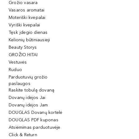
Grožio vasara
Vasaros aromatai
Moteriški kvepalai
Vyriški kvepalai
Tęsk įdegio dienas
Kelionių būtiniausieji
Beauty Storys
GROŽIO HITAI
Vestuvės
Ruduo
Parduotuvių grožio
paslaugos
Raskite tobulą dovaną
Dovanų idėjos Jai
Dovanų idėjos Jam
DOUGLAS Dovanų kortelė
DOUGLAS PDF kuponas
Atsiėmimas parduotuvėje
Click & Return