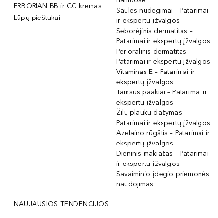
namuose
ERBORIAN BB ir CC kremas
Saulės nudegimai – Patarimai
Lūpų pieštukai
ir ekspertų įžvalgos
Seborėjinis dermatitas –
Patarimai ir ekspertų įžvalgos
Perioralinis dermatitas –
Patarimai ir ekspertų įžvalgos
Vitaminas E – Patarimai ir
ekspertų įžvalgos
Tamsūs paakiai – Patarimai ir
ekspertų įžvalgos
Žilų plaukų dažymas –
Patarimai ir ekspertų įžvalgos
Azelaino rūgštis – Patarimai ir
ekspertų įžvalgos
Dieninis makiažas – Patarimai
ir ekspertų įžvalgos
Savaiminio įdegio priemonės
naudojimas
NAUJAUSIOS TENDENCIJOS