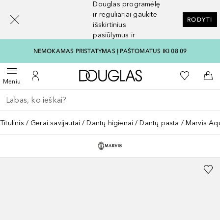
Douglas programėlę
[navigation.slideout.screenreader]
ir reguliariai gaukite
RODYTI
išskirtinius
pasiūlymus ir
nuolaidas
NEMOKAMAS PRISTATYMAS Į PAŠTOMATUS IKI 08 09
Į Douglas pagrindinį pu
Į mano nor
Atidaryti meniu
Į mano paskyrą
Į kr
Meniu
Grįžk atgal
Vykdykite paiešką
Titulinis
Gerai savijautai
Dantų higienai
Dantų pasta
Marvis Aqu