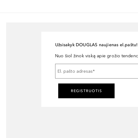
Užsisakyk DOUGLAS naujienas el.paštu!
Nuo šiol žinok viską apie grožio tendencij
El. pašto adresas
*
REGISTRUOTIS