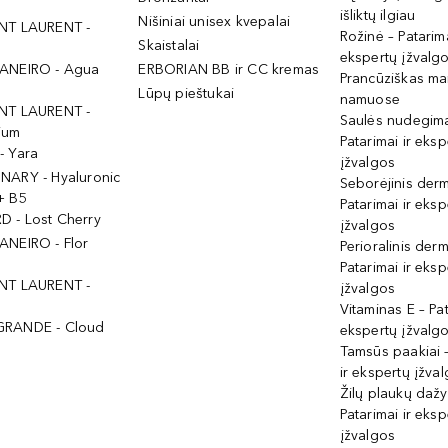
išliktų ilgiau
Nišiniai unisex kvepalai
NT LAURENT -
Rožinė – Patarima
Skaistalai
ekspertų įžvalg
ANEIRO - Agua
ERBORIAN BB ir CC kremas
Prancūziškas ma
Lūpų pieštukai
namuose
NT LAURENT -
Saulės nudegima
ium
Patarimai ir eksp
- Yara
įžvalgos
NARY - Hyaluronic
Seborėjinis derm
+ B5
Patarimai ir eksp
 - Lost Cherry
įžvalgos
ANEIRO - Flor
Perioralinis derm
Patarimai ir eksp
NT LAURENT -
įžvalgos
Vitaminas E – Pat
GRANDE - Cloud
ekspertų įžvalg
Tamsūs paakiai –
ir ekspertų įžva
Žilų plaukų daž
Patarimai ir eksp
įžvalgos