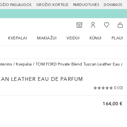
OŽIO PASLAUGOS
GROŽIO KORTELĖ
PARDUOTUVĖS
DOVANOS
slapį
Į mano nor
Į parduotuvių paiešką
Į mano paskyrą
Į kr
KVEPALAI
MAKIAŽUI
VEIDUI
KŪNUI
PLAUK
ŽENKLAI meniu
Atidaryti Kvepalai meniu
Atidaryti MAKIAŽUI meniu
Atidaryti VEIDUI meniu
Atidaryti KŪNUI men
Atidaryt
oterims
Kvepalai
TOM FORD Private Blend Tuscan Leather Eau de
AN LEATHER EAU DE PARFUM
0
(
0
)
164,00 €