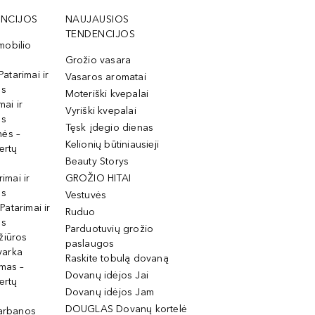
NCIJOS
NAUJAUSIOS
TENDENCIJOS
mobilio
Grožio vasara
Patarimai ir
Vasaros aromatai
os
Moteriški kvepalai
mai ir
Vyriški kvepalai
os
Tęsk įdegio dienas
mės –
Kelionių būtiniausieji
ertų
Beauty Storys
rimai ir
GROŽIO HITAI
os
Vestuvės
 Patarimai ir
Ruduo
os
Parduotuvių grožio
žiūros
paslaugos
tvarka
Raskite tobulą dovaną
imas –
Dovanų idėjos Jai
ertų
Dovanų idėjos Jam
DOUGLAS Dovanų kortelė
garbanos