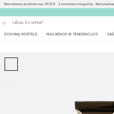
Nemokamas siuntimas nuo 39,95 € 2 nemokami mėginėliai Nemokamas d
Grįžk atgal
Vykdykite paiešką
DOVANŲ KORTELĖ
NAUJIENOS IR TENDENCIJOS
AM
Atidaryti NAUJIENOS IR TENDENCIJOS 
Atid