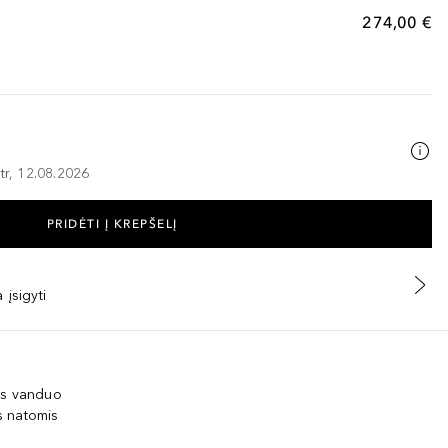
274,00 €
tr, 12.08.2026
PRIDĖTI Į KREPŠELĮ
 įsigyti
os vanduo
s natomis