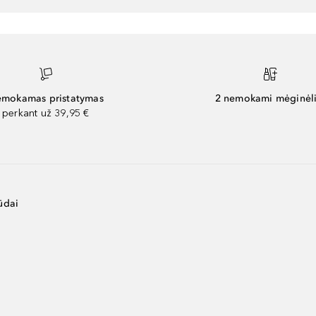
mokamas pristatymas
2 nemokami mėginėli
perkant už 39,95 €
ūdai