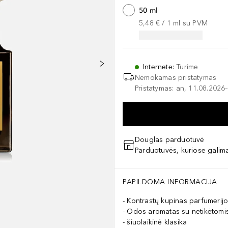
50 ml
5,48 €
 / 
1
ml
su PVM
Internete
:
Turime
Nemokamas pristatymas
Pristatymas: an, 11.08.2026–
Douglas parduotuvė
Parduotuvės, kuriose galima
PAPILDOMA INFORMACIJA
Kontrastų kupinas parfumerij
Odos aromatas su netikėtomi
šiuolaikinė klasika