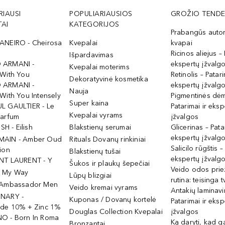
RIAUSI
POPULIARIAUSIOS
GROŽIO TENDE
AI
KATEGORIJOS
Prabangūs auto
ANEIRO - Cheirosa
Kvepalai
kvapai
Ricinos aliejus – 
Išpardavimas
 ARMANI -
ekspertų įžvalg
Kvepalai moterims
 With You
Retinolis – Patari
Dekoratyvinė kosmetika
 ARMANI -
ekspertų įžvalg
Nauja
With You Intensely
Pigmentinės dė
Super kaina
L GAULTIER - Le
Patarimai ir eksp
Kvepalai vyrams
Parfum
įžvalgos
ISH - Eilish
Blakstienų serumai
Glicerinas – Pata
ekspertų įžvalg
MAIN - Amber Oud
Rituals Dovanų rinkiniai
Salicilo rūgštis –
ion
Blakstienų tušai
ekspertų įžvalg
NT LAURENT - Y
Šukos ir plaukų šepečiai
Veido odos prie
- My Way
Lūpų blizgiai
rutina: teisinga 
 Ambassador Men
Veido kremai vyrams
Antakių laminav
INARY -
Kuponas / Dovanų kortelė
Patarimai ir eksp
ide 10% + Zinc 1%
Douglas Collection Kvepalai
įžvalgos
O - Born In Roma
Ką daryti, kad 
Bronzantai