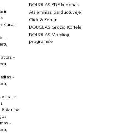
DOUGLAS PDF kuponas
i ir
Atsiėmimas parduotuvėje
os
Click & Return
nikiūras
DOUGLAS Grožio Kortelė
DOUGLAS Mobilioji
i –
programėlė
ertų
atitas –
ertų
atitas –
ertų
arimai ir
os
 Patarimai
lgos
ymas –
ertų