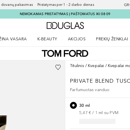
ovanų pakavimas Pristatymas per 1 - 2 darbo dienas
GR
NEMOKAMAS PRISTATYMAS Į PAŠTOMATUS IKI 08 09
Į Douglas pagrindinį pu
ŽINA VASARA
K-BEAUTY
AKCIJOS
PREKIŲ ŽENKLAI
meniu
aryti Amžina vasara meniu
Atidaryti AKCIJOS meniu
Atidaryti PREKIŲ 
Titulinis
Kvepalai
Kvepalai m
PRIVATE BLEND
TUSC
Parfumuotas vanduo
30 ml
5,47 €
 / 
1
ml
su PVM