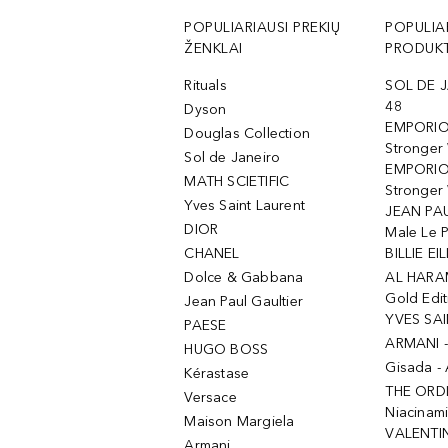
POPULIARIAUSI PREKIŲ
POPULIA
ŽENKLAI
PRODUKT
Rituals
SOL DE J
48
Dyson
EMPORIO
Douglas Collection
Stronger
Sol de Janeiro
EMPORIO
MATH SCIETIFIC
Stronger 
Yves Saint Laurent
JEAN PAU
DIOR
Male Le 
CHANEL
BILLIE EIL
Dolce & Gabbana
AL HARA
Gold Edit
Jean Paul Gaultier
YVES SAI
PAESE
ARMANI 
HUGO BOSS
Gisada -
Kérastase
THE ORD
Versace
Niacinam
Maison Margiela
VALENTIN
Armani