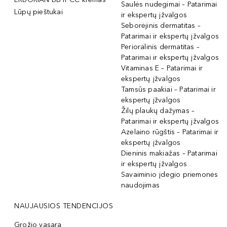
Saulės nudegimai – Patarimai
Lūpų pieštukai
ir ekspertų įžvalgos
Seborėjinis dermatitas –
Patarimai ir ekspertų įžvalgos
Perioralinis dermatitas –
Patarimai ir ekspertų įžvalgos
Vitaminas E – Patarimai ir
ekspertų įžvalgos
Tamsūs paakiai – Patarimai ir
ekspertų įžvalgos
Žilų plaukų dažymas –
Patarimai ir ekspertų įžvalgos
Azelaino rūgštis – Patarimai ir
ekspertų įžvalgos
Dieninis makiažas – Patarimai
ir ekspertų įžvalgos
Savaiminio įdegio priemonės
naudojimas
NAUJAUSIOS TENDENCIJOS
Grožio vasara