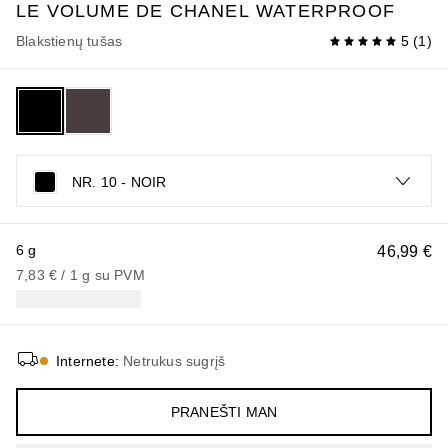
LE VOLUME DE CHANEL
WATERPROOF
Blakstienų tušas
5
(
1
)
NR. 10 - NOIR
6 g
46,99 €
7,83 €
 / 
1
g
su PVM
Internete
:
Netrukus sugrįš
PRANEŠTI MAN