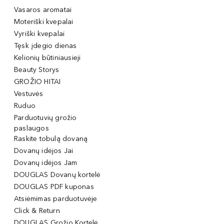
Vasaros aromatai
Moteriški kvepalai
Vyriški kvepalai
Tęsk įdegio dienas
Kelionių būtiniausieji
Beauty Storys
GROŽIO HITAI
Vestuvės
Ruduo
Parduotuvių grožio
paslaugos
Raskite tobulą dovaną
Dovanų idėjos Jai
Dovanų idėjos Jam
DOUGLAS Dovanų kortelė
DOUGLAS PDF kuponas
Atsiėmimas parduotuvėje
Click & Return
DOUGLAS Grožio Kortelė