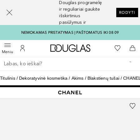
Douglas programėlę
[navigation.slideout.screenreader]
ir reguliariai gaukite
RODYTI
išskirtinius
pasiūlymus ir
nuolaidas
NEMOKAMAS PRISTATYMAS Į PAŠTOMATUS IKI 08 09
Į Douglas pagrindinį pu
Į mano nor
Atidaryti meniu
Į mano paskyrą
Į kr
Meniu
Grįžk atgal
Vykdykite paiešką
Titulinis
Dekoratyvinė kosmetika
Akims
Blakstienų tušai
CHANEL