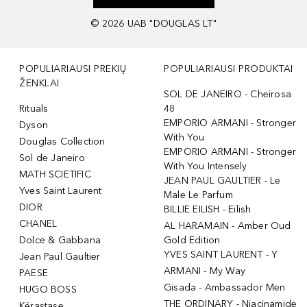
©
2026
UAB "DOUGLAS LT"
POPULIARIAUSI PREKIŲ
POPULIARIAUSI PRODUKTAI
ŽENKLAI
SOL DE JANEIRO - Cheirosa
Rituals
48
EMPORIO ARMANI - Stronger
Dyson
With You
Douglas Collection
EMPORIO ARMANI - Stronger
Sol de Janeiro
With You Intensely
MATH SCIETIFIC
JEAN PAUL GAULTIER - Le
Yves Saint Laurent
Male Le Parfum
DIOR
BILLIE EILISH - Eilish
CHANEL
AL HARAMAIN - Amber Oud
Dolce & Gabbana
Gold Edition
YVES SAINT LAURENT - Y
Jean Paul Gaultier
ARMANI - My Way
PAESE
Gisada - Ambassador Men
HUGO BOSS
THE ORDINARY - Niacinamide
Kérastase