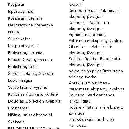
Kvepalai
kvapai
Ricinos aliejus – Patarimai ir
Išpardavimas
ekspertų įžvalgos
Kvepalai moterims
Retinolis – Patarimai ir
Dekoratyvinė kosmetika
ekspertų įžvalgos
Nauja
Pigmentinės dėmės –
Super kaina
Patarimai ir ekspertų įžvalgos
Kvepalai vyrams
Glicerinas – Patarimai ir
Blakstienų serumai
ekspertų įžvalgos
Salicilo rūgštis – Patarimai ir
Rituals Dovanų rinkiniai
ekspertų įžvalgos
Blakstienų tušai
Veido odos priežiūros rutina:
Šukos ir plaukų šepečiai
teisinga tvarka
Lūpų blizgiai
Antakių laminavimas –
Veido kremai vyrams
Patarimai ir ekspertų įžvalgos
Kuponas / Dovanų kortelė
Ką daryti, kad garbanos
Douglas Collection Kvepalai
išliktų ilgiau
Rožinė – Patarimai ir ekspertų
Bronzantai
įžvalgos
Nišiniai unisex kvepalai
Prancūziškas manikiūras
Skaistalai
namuose
ERBORIAN BB ir CC kremas