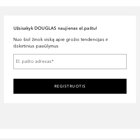
Užsisakyk DOUGLAS naujienas el.paštu!
Nuo šiol žinok viską apie grožio tendencijas ir
išskirtinius pasiūlymus
El. pašto adresas
*
REGISTRUOTIS