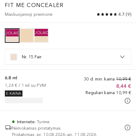
FIT ME CONCEALER
Maskuojamoji priemonė
4.7
(
9
)
NUOLAIDA
NUOLAIDA
Nr. 15 Fair
6.8 ml
30 d. min. kaina
10,99 €
1,24 €
 / 
1
ml
su PVM
8,44 €
Reguliari kaina
10,99 €
E-KAINA
Internete
:
Turime
Nemokamas pristatymas
Pristatymas: pr, 10.08.2026–an, 11.08.2026