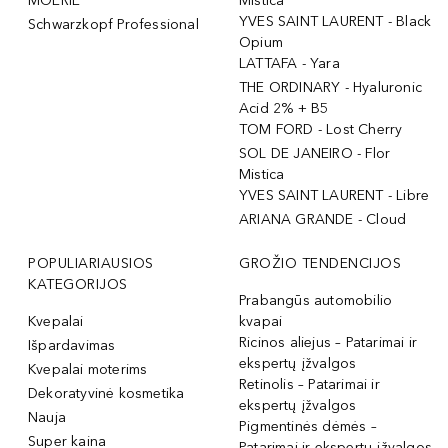
MOÉRIE
Mistica
YVES SAINT LAURENT - Black
Schwarzkopf Professional
Opium
LATTAFA - Yara
THE ORDINARY - Hyaluronic
Acid 2% + B5
TOM FORD - Lost Cherry
SOL DE JANEIRO - Flor
Mistica
YVES SAINT LAURENT - Libre
ARIANA GRANDE - Cloud
POPULIARIAUSIOS
GROŽIO TENDENCIJOS
KATEGORIJOS
Prabangūs automobilio
Kvepalai
kvapai
Ricinos aliejus – Patarimai ir
Išpardavimas
ekspertų įžvalgos
Kvepalai moterims
Retinolis – Patarimai ir
Dekoratyvinė kosmetika
ekspertų įžvalgos
Nauja
Pigmentinės dėmės –
Super kaina
Patarimai ir ekspertų įžvalgos