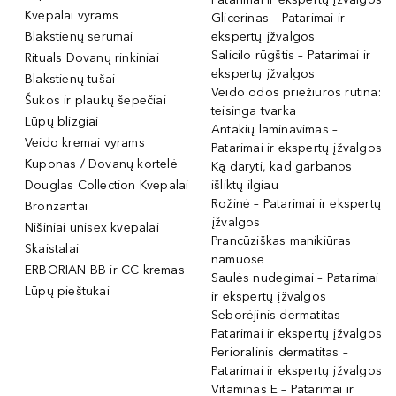
Kvepalai vyrams
Glicerinas – Patarimai ir
Blakstienų serumai
ekspertų įžvalgos
Salicilo rūgštis – Patarimai ir
Rituals Dovanų rinkiniai
ekspertų įžvalgos
Blakstienų tušai
Veido odos priežiūros rutina:
Šukos ir plaukų šepečiai
teisinga tvarka
Lūpų blizgiai
Antakių laminavimas –
Veido kremai vyrams
Patarimai ir ekspertų įžvalgos
Kuponas / Dovanų kortelė
Ką daryti, kad garbanos
Douglas Collection Kvepalai
išliktų ilgiau
Rožinė – Patarimai ir ekspertų
Bronzantai
įžvalgos
Nišiniai unisex kvepalai
Prancūziškas manikiūras
Skaistalai
namuose
ERBORIAN BB ir CC kremas
Saulės nudegimai – Patarimai
Lūpų pieštukai
ir ekspertų įžvalgos
Seborėjinis dermatitas –
Patarimai ir ekspertų įžvalgos
Perioralinis dermatitas –
Patarimai ir ekspertų įžvalgos
Vitaminas E – Patarimai ir