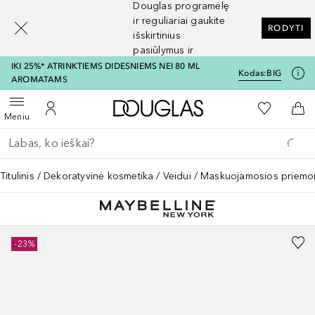
Douglas programėlę
[navigation.slideout.screenreader]
ir reguliariai gaukite
RODYTI
išskirtinius
pasiūlymus ir
nuolaidas
IKI 25%* ATRINKTIEMS DIDESNIEMS NEI 80 ML
Kodas:
BIG
AROMATAMS
Į Douglas pagrindinį pu
Į mano nor
Atidaryti meniu
Į mano paskyrą
Į kr
Meniu
Grįžk atgal
Vykdykite paiešką
Titulinis
Dekoratyvinė kosmetika
Veidui
Maskuojamosios priemo
-23%