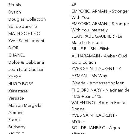
Rituals
48
EMPORIO ARMANI - Stronger
Dyson
With You
Douglas Collection
EMPORIO ARMANI - Stronger
Sol de Janeiro
With You Intensely
MATH SCIETIFIC
JEAN PAUL GAULTIER - Le
Yves Saint Laurent
Male Le Parfum
DIOR
BILLIE EILISH - Eilish
CHANEL
AL HARAMAIN - Amber Oud
Dolce & Gabbana
Gold Edition
YVES SAINT LAURENT - Y
Jean Paul Gaultier
ARMANI - My Way
PAESE
Gisada - Ambassador Men
HUGO BOSS
THE ORDINARY - Niacinamide
Kérastase
10% + Zinc 1%
Versace
VALENTINO - Born In Roma
Maison Margiela
Donna
Armani
YVES SAINT LAURENT -
Prada
MYSLF
Burberry
SOL DE JANEIRO - Agua