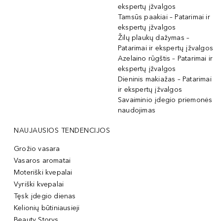
ekspertų įžvalgos
Tamsūs paakiai – Patarimai ir
ekspertų įžvalgos
Žilų plaukų dažymas –
Patarimai ir ekspertų įžvalgos
Azelaino rūgštis – Patarimai ir
ekspertų įžvalgos
Dieninis makiažas – Patarimai
ir ekspertų įžvalgos
Savaiminio įdegio priemonės
naudojimas
NAUJAUSIOS TENDENCIJOS
Grožio vasara
Vasaros aromatai
Moteriški kvepalai
Vyriški kvepalai
Tęsk įdegio dienas
Kelionių būtiniausieji
Beauty Storys