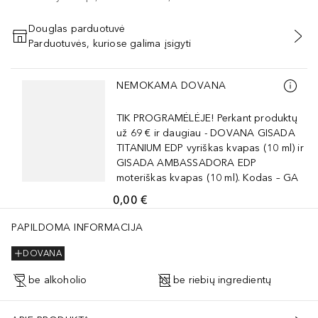
Douglas parduotuvė
Parduotuvės, kuriose galima įsigyti
PRIDĖTI Į KREPŠELĮ
Praleisti slankiklį
NEMOKAMA DOVANA
TIK PROGRAMĖLĖJE! Perkant produktų
už 69 € ir daugiau - DOVANA GISADA
TITANIUM EDP vyriškas kvapas (10 ml) ir
GISADA AMBASSADORA EDP
moteriškas kvapas (10 ml). Kodas – GA
0,00 €
PAPILDOMA INFORMACIJA
DOVANA
be alkoholio
be riebių ingredientų