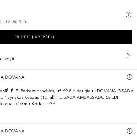
tr, 12.08.2026
PRIDĖTI Į KREPŠELĮ
 įsigyti
A DOVANA
AMĖLĖJE! Perkant produktų už 69 € ir daugiau - DOVANA GISADA
EDP vyriškas kvapas (10 ml) ir GISADA AMBASSADORA EDP
 kvapas (10 ml). Kodas – GA
A DOVANA