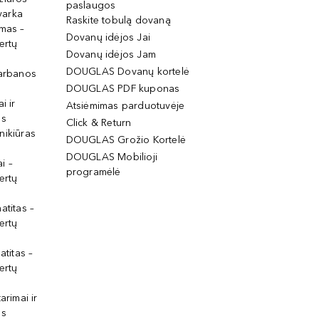
paslaugos
tvarka
Raskite tobulą dovaną
imas –
Dovanų idėjos Jai
ertų
Dovanų idėjos Jam
DOUGLAS Dovanų kortelė
garbanos
DOUGLAS PDF kuponas
i ir
Atsiėmimas parduotuvėje
os
Click & Return
nikiūras
DOUGLAS Grožio Kortelė
DOUGLAS Mobilioji
i –
programėlė
ertų
atitas –
ertų
atitas –
ertų
arimai ir
os