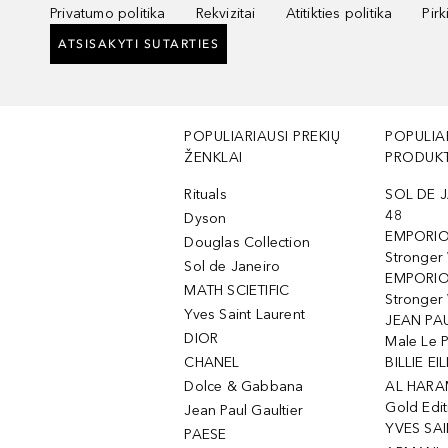
Privatumo politika
Rekvizitai
Atitikties politika
Pir
ATSISAKYTI SUTARTIES
POPULIARIAUSI PREKIŲ
POPULIA
ŽENKLAI
PRODUKT
Rituals
SOL DE J
48
Dyson
EMPORIO
Douglas Collection
Stronger
Sol de Janeiro
EMPORIO
MATH SCIETIFIC
Stronger 
Yves Saint Laurent
JEAN PAU
DIOR
Male Le 
CHANEL
BILLIE EIL
Dolce & Gabbana
AL HARA
Gold Edit
Jean Paul Gaultier
YVES SAI
PAESE