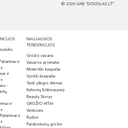
©
2026
UAB "DOUGLAS LT"
NCIJOS
NAUJAUSIOS
TENDENCIJOS
mobilio
Grožio vasara
Patarimai ir
Vasaros aromatai
os
Moteriški kvepalai
mai ir
Vyriški kvepalai
os
Tęsk įdegio dienas
mės –
Kelionių būtiniausieji
ertų
Beauty Storys
rimai ir
GROŽIO HITAI
os
Vestuvės
 Patarimai ir
Ruduo
os
Parduotuvių grožio
žiūros