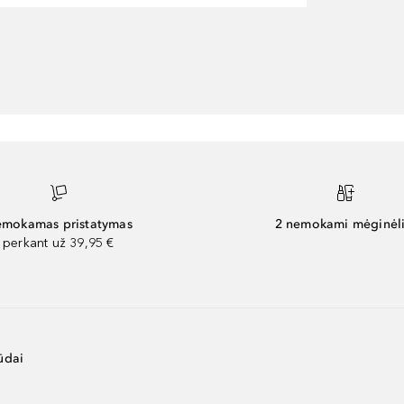
mokamas pristatymas
2 nemokami mėginėli
perkant už 39,95 €
ūdai