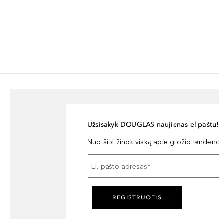
Užsisakyk DOUGLAS naujienas el.paštu!
Nuo šiol žinok viską apie grožio tendencij
El. pašto adresas
*
REGISTRUOTIS