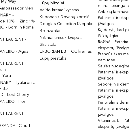
- My Way
Lūpų blizgiai
rutina: teisinga 
 Ambassador Men
Veido kremai vyrams
Antakių laminav
INARY -
Kuponas / Dovanų kortelė
Patarimai ir eksp
ide 10% + Zinc 1%
Douglas Collection Kvepalai
įžvalgos
O - Born In Roma
Ką daryti, kad 
Bronzantai
išliktų ilgiau
Nišiniai unisex kvepalai
NT LAURENT -
Rožinė – Patarima
Skaistalai
ekspertų įžvalg
ANEIRO - Agua
ERBORIAN BB ir CC kremas
Prancūziškas ma
Lūpų pieštukai
namuose
NT LAURENT -
Saulės nudegima
ium
Patarimai ir eksp
- Yara
įžvalgos
NARY - Hyaluronic
Seborėjinis derm
+ B5
Patarimai ir eksp
 - Lost Cherry
įžvalgos
ANEIRO - Flor
Perioralinis derm
Patarimai ir eksp
NT LAURENT -
įžvalgos
Vitaminas E – Pat
GRANDE - Cloud
ekspertų įžvalg