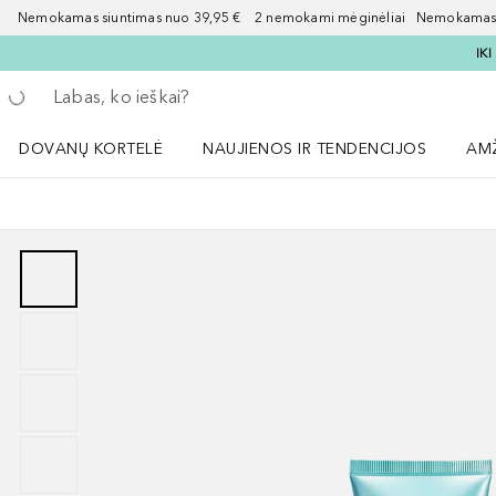
Nemokamas siuntimas nuo 39,95 € 2 nemokami mėginėliai Nemokamas d
IK
Grįžk atgal
Vykdykite paiešką
DOVANŲ KORTELĖ
NAUJIENOS IR TENDENCIJOS
AM
Atidaryti NAUJIENOS IR TENDENCIJOS 
Atid