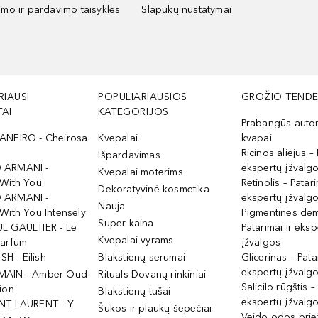
kimo ir pardavimo taisyklės
Slapukų nustatymai
RIAUSI
POPULIARIAUSIOS
GROŽIO TENDE
AI
KATEGORIJOS
Prabangūs auto
ANEIRO - Cheirosa
Kvepalai
kvapai
Ricinos aliejus – 
Išpardavimas
 ARMANI -
ekspertų įžvalg
Kvepalai moterims
 With You
Retinolis – Patari
Dekoratyvinė kosmetika
 ARMANI -
ekspertų įžvalg
Nauja
With You Intensely
Pigmentinės dė
Super kaina
L GAULTIER - Le
Patarimai ir eksp
Kvepalai vyrams
Parfum
įžvalgos
ISH - Eilish
Blakstienų serumai
Glicerinas – Pata
ekspertų įžvalg
MAIN - Amber Oud
Rituals Dovanų rinkiniai
Salicilo rūgštis –
ion
Blakstienų tušai
ekspertų įžvalg
NT LAURENT - Y
Šukos ir plaukų šepečiai
Veido odos prie