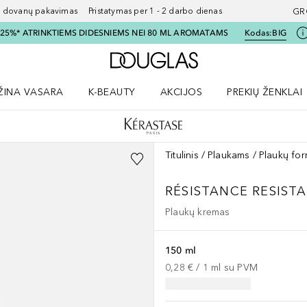
ovanų pakavimas Pristatymas per 1 - 2 darbo dienas
GR
I 25%* ATRINKTIEMS DIDESNIEMS NEI 80 ML AROMATAMS
Kodas:
BIG
Į Douglas pagrindinį pu
ŽINA VASARA
K-BEAUTY
AKCIJOS
PREKIŲ ŽENKLAI
meniu
aryti Amžina vasara meniu
Atidaryti AKCIJOS meniu
Atidaryti PREKIŲ 
Titulinis
Plaukams
Plaukų fo
RÉSISTANCE
RESIST
Plaukų kremas
150 ml
0,28 €
 / 
1
ml
su PVM