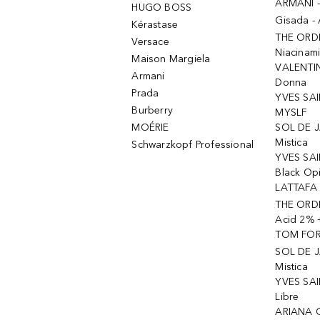
ARMANI 
HUGO BOSS
Gisada -
Kérastase
THE ORD
Versace
Niacinam
Maison Margiela
VALENTIN
Armani
Donna
Prada
YVES SAI
Burberry
MYSLF
MOÉRIE
SOL DE J
Mistica
Schwarzkopf Professional
YVES SAI
Black Op
LATTAFA 
THE ORDI
Acid 2% 
TOM FORD
SOL DE J
Mistica
YVES SAI
Libre
ARIANA 