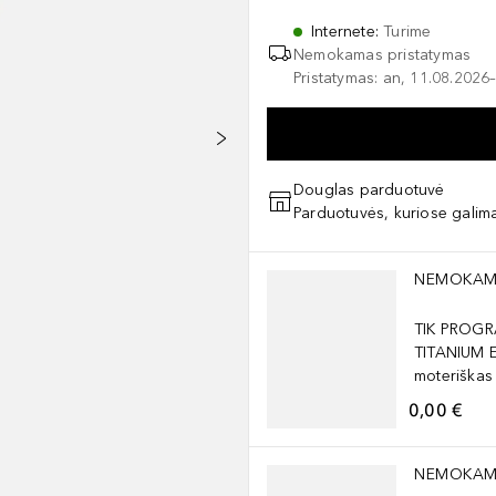
Internete
:
Turime
Nemokamas pristatymas
Pristatymas: an, 11.08.2026–
Douglas parduotuvė
Parduotuvės, kuriose galima
Praleisti slankiklį
NEMOKAM
TIK PROGR
TITANIUM 
moteriškas
0,00 €
Praleisti slankiklį
NEMOKAM