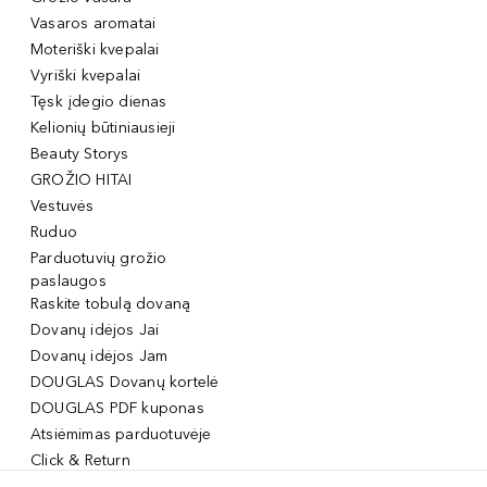
Vasaros aromatai
Moteriški kvepalai
Vyriški kvepalai
Tęsk įdegio dienas
Kelionių būtiniausieji
Beauty Storys
GROŽIO HITAI
Vestuvės
Ruduo
Parduotuvių grožio
paslaugos
Raskite tobulą dovaną
Dovanų idėjos Jai
Dovanų idėjos Jam
DOUGLAS Dovanų kortelė
DOUGLAS PDF kuponas
Atsiėmimas parduotuvėje
Click & Return
DOUGLAS Grožio Kortelė