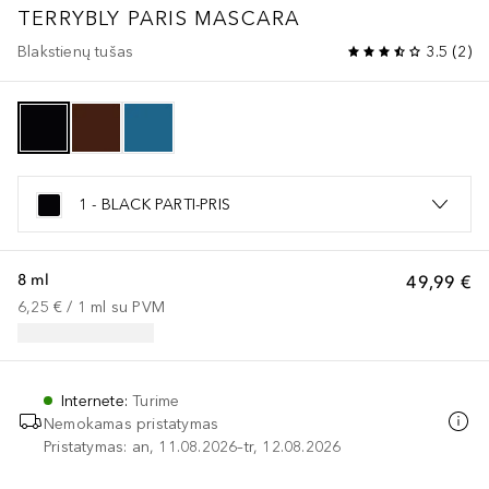
TERRYBLY PARIS
MASCARA
Blakstienų tušas
3.5
(
2
)
1 - BLACK PARTI-PRIS
8 ml
49,99 €
6,25 €
 / 
1
ml
su PVM
Internete
:
Turime
Nemokamas pristatymas
Pristatymas: an, 11.08.2026–tr, 12.08.2026