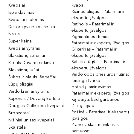
Kvepalai
kvapai
Ricinos aliejus – Patarimai ir
Išpardavimas
ekspertų įžvalgos
Kvepalai moterims
Retinolis – Patarimai ir
Dekoratyvinė kosmetika
ekspertų įžvalgos
Nauja
Pigmentinės dėmės –
Super kaina
Patarimai ir ekspertų įžvalgos
Kvepalai vyrams
Glicerinas – Patarimai ir
Blakstienų serumai
ekspertų įžvalgos
Salicilo rūgštis – Patarimai ir
Rituals Dovanų rinkiniai
ekspertų įžvalgos
Blakstienų tušai
Veido odos priežiūros rutina:
Šukos ir plaukų šepečiai
teisinga tvarka
Lūpų blizgiai
Antakių laminavimas –
Veido kremai vyrams
Patarimai ir ekspertų įžvalgos
Kuponas / Dovanų kortelė
Ką daryti, kad garbanos
Douglas Collection Kvepalai
išliktų ilgiau
Rožinė – Patarimai ir ekspertų
Bronzantai
įžvalgos
Nišiniai unisex kvepalai
Prancūziškas manikiūras
Skaistalai
namuose