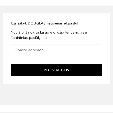
Užsisakyk DOUGLAS naujienas el.paštu!
Nuo šiol žinok viską apie grožio tendencijas ir
išskirtinius pasiūlymus
El. pašto adresas
*
REGISTRUOTIS