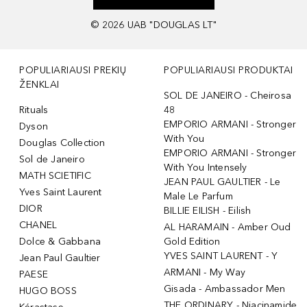
©
2026
UAB "DOUGLAS LT"
POPULIARIAUSI PREKIŲ
POPULIARIAUSI PRODUKTAI
ŽENKLAI
SOL DE JANEIRO - Cheirosa
Rituals
48
EMPORIO ARMANI - Stronger
Dyson
With You
Douglas Collection
EMPORIO ARMANI - Stronger
Sol de Janeiro
With You Intensely
MATH SCIETIFIC
JEAN PAUL GAULTIER - Le
Yves Saint Laurent
Male Le Parfum
DIOR
BILLIE EILISH - Eilish
CHANEL
AL HARAMAIN - Amber Oud
Dolce & Gabbana
Gold Edition
YVES SAINT LAURENT - Y
Jean Paul Gaultier
ARMANI - My Way
PAESE
Gisada - Ambassador Men
HUGO BOSS
THE ORDINARY - Niacinamide