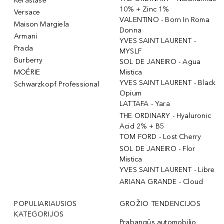
Kérastase
10% + Zinc 1%
Versace
VALENTINO - Born In Roma
Maison Margiela
Donna
Armani
YVES SAINT LAURENT -
Prada
MYSLF
Burberry
SOL DE JANEIRO - Agua
MOÉRIE
Mistica
YVES SAINT LAURENT - Black
Schwarzkopf Professional
Opium
LATTAFA - Yara
THE ORDINARY - Hyaluronic
Acid 2% + B5
TOM FORD - Lost Cherry
SOL DE JANEIRO - Flor
Mistica
YVES SAINT LAURENT - Libre
ARIANA GRANDE - Cloud
POPULIARIAUSIOS
GROŽIO TENDENCIJOS
KATEGORIJOS
Prabangūs automobilio