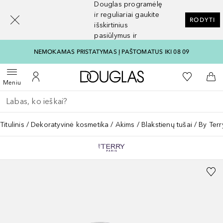
Douglas programėlę
[navigation.slideout.screenreader]
ir reguliariai gaukite
RODYTI
išskirtinius
pasiūlymus ir
nuolaidas
NEMOKAMAS PRISTATYMAS Į PAŠTOMATUS IKI 08 09
Į Douglas pagrindinį pu
Į mano nor
Atidaryti meniu
Į mano paskyrą
Į kr
Meniu
Grįžk atgal
Vykdykite paiešką
Titulinis
Dekoratyvinė kosmetika
Akims
Blakstienų tušai
By Ter