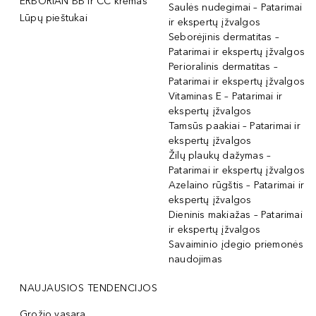
ERBORIAN BB ir CC kremas
Saulės nudegimai – Patarimai
Lūpų pieštukai
ir ekspertų įžvalgos
Seborėjinis dermatitas –
Patarimai ir ekspertų įžvalgos
Perioralinis dermatitas –
Patarimai ir ekspertų įžvalgos
Vitaminas E – Patarimai ir
ekspertų įžvalgos
Tamsūs paakiai – Patarimai ir
ekspertų įžvalgos
Žilų plaukų dažymas –
Patarimai ir ekspertų įžvalgos
Azelaino rūgštis – Patarimai ir
ekspertų įžvalgos
Dieninis makiažas – Patarimai
ir ekspertų įžvalgos
Savaiminio įdegio priemonės
naudojimas
NAUJAUSIOS TENDENCIJOS
Grožio vasara