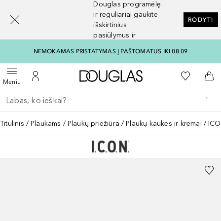
Douglas programėlę
[navigation.slideout.screenreader]
ir reguliariai gaukite
RODYTI
išskirtinius
pasiūlymus ir
nuolaidas
NEMOKAMAS PRISTATYMAS Į PAŠTOMATUS IKI 08 09
Į Douglas pagrindinį pu
Į mano nor
Atidaryti meniu
Į mano paskyrą
Į kr
Meniu
Grįžk atgal
Vykdykite paiešką
Titulinis
Plaukams
Plaukų priežiūra
Plaukų kaukės ir kremai
ICO