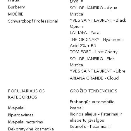
Prada
MYSLF
Burberry
SOL DE JANEIRO - Agua
MOÉRIE
Mistica
YVES SAINT LAURENT - Black
Schwarzkopf Professional
Opium
LATTAFA - Yara
THE ORDINARY - Hyaluronic
Acid 2% + B5
TOM FORD - Lost Cherry
SOL DE JANEIRO - Flor
Mistica
YVES SAINT LAURENT - Libre
ARIANA GRANDE - Cloud
POPULIARIAUSIOS
GROŽIO TENDENCIJOS
KATEGORIJOS
Prabangūs automobilio
Kvepalai
kvapai
Ricinos aliejus – Patarimai ir
Išpardavimas
ekspertų įžvalgos
Kvepalai moterims
Retinolis – Patarimai ir
Dekoratyvinė kosmetika