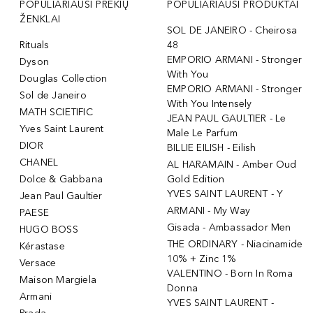
POPULIARIAUSI PREKIŲ
POPULIARIAUSI PRODUKTAI
ŽENKLAI
SOL DE JANEIRO - Cheirosa
Rituals
48
EMPORIO ARMANI - Stronger
Dyson
With You
Douglas Collection
EMPORIO ARMANI - Stronger
Sol de Janeiro
With You Intensely
MATH SCIETIFIC
JEAN PAUL GAULTIER - Le
Yves Saint Laurent
Male Le Parfum
DIOR
BILLIE EILISH - Eilish
CHANEL
AL HARAMAIN - Amber Oud
Dolce & Gabbana
Gold Edition
YVES SAINT LAURENT - Y
Jean Paul Gaultier
ARMANI - My Way
PAESE
Gisada - Ambassador Men
HUGO BOSS
THE ORDINARY - Niacinamide
Kérastase
10% + Zinc 1%
Versace
VALENTINO - Born In Roma
Maison Margiela
Donna
Armani
YVES SAINT LAURENT -