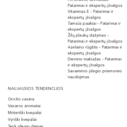
Patarimai ir ekspertų įžvalgos
Vitaminas E – Patarimai ir
ekspertų įžvalgos
Tamsūs paakiai – Patarimai ir
ekspertų įžvalgos
Žilų plaukų dažymas –
Patarimai ir ekspertų įžvalgos
Azelaino rūgštis – Patarimai ir
ekspertų įžvalgos
Dieninis makiažas – Patarimai
ir ekspertų įžvalgos
Savaiminio įdegio priemonės
naudojimas
NAUJAUSIOS TENDENCIJOS
Grožio vasara
Vasaros aromatai
Moteriški kvepalai
Vyriški kvepalai
Tęsk įdegio dienas