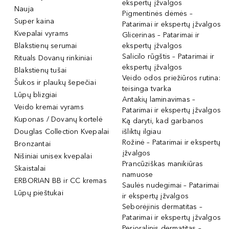
ekspertų įžvalgos
Nauja
Pigmentinės dėmės –
Super kaina
Patarimai ir ekspertų įžvalgos
Kvepalai vyrams
Glicerinas – Patarimai ir
Blakstienų serumai
ekspertų įžvalgos
Salicilo rūgštis – Patarimai ir
Rituals Dovanų rinkiniai
ekspertų įžvalgos
Blakstienų tušai
Veido odos priežiūros rutina:
Šukos ir plaukų šepečiai
teisinga tvarka
Lūpų blizgiai
Antakių laminavimas –
Veido kremai vyrams
Patarimai ir ekspertų įžvalgos
Kuponas / Dovanų kortelė
Ką daryti, kad garbanos
Douglas Collection Kvepalai
išliktų ilgiau
Rožinė – Patarimai ir ekspertų
Bronzantai
įžvalgos
Nišiniai unisex kvepalai
Prancūziškas manikiūras
Skaistalai
namuose
ERBORIAN BB ir CC kremas
Saulės nudegimai – Patarimai
Lūpų pieštukai
ir ekspertų įžvalgos
Seborėjinis dermatitas –
Patarimai ir ekspertų įžvalgos
Perioralinis dermatitas –