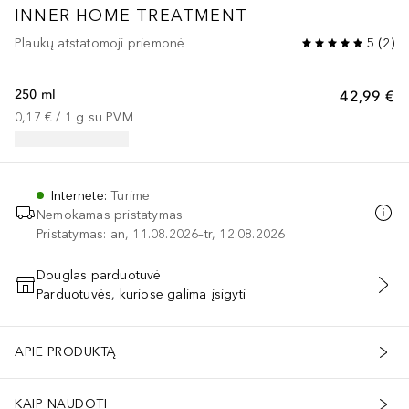
INNER HOME TREATMENT
Plaukų atstatomoji priemonė
5
(
2
)
250 ml
42,99 €
0,17 €
 / 
1
g
su PVM
Internete
:
Turime
Nemokamas pristatymas
Pristatymas: an, 11.08.2026–tr, 12.08.2026
Douglas parduotuvė
Parduotuvės, kuriose galima įsigyti
PRIDĖTI Į KREPŠELĮ
APIE PRODUKTĄ
KAIP NAUDOTI