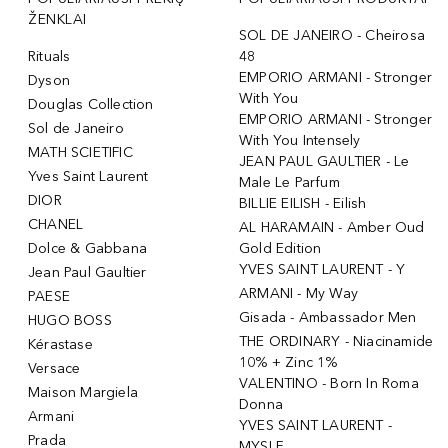
ŽENKLAI
SOL DE JANEIRO - Cheirosa
Rituals
48
EMPORIO ARMANI - Stronger
Dyson
With You
Douglas Collection
EMPORIO ARMANI - Stronger
Sol de Janeiro
With You Intensely
MATH SCIETIFIC
JEAN PAUL GAULTIER - Le
Yves Saint Laurent
Male Le Parfum
DIOR
BILLIE EILISH - Eilish
CHANEL
AL HARAMAIN - Amber Oud
Dolce & Gabbana
Gold Edition
YVES SAINT LAURENT - Y
Jean Paul Gaultier
ARMANI - My Way
PAESE
Gisada - Ambassador Men
HUGO BOSS
THE ORDINARY - Niacinamide
Kérastase
10% + Zinc 1%
Versace
VALENTINO - Born In Roma
Maison Margiela
Donna
Armani
YVES SAINT LAURENT -
Prada
MYSLF