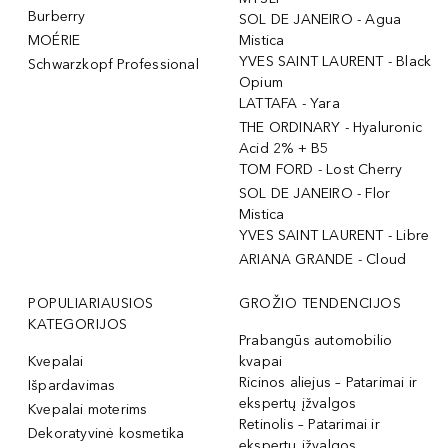
Burberry
SOL DE JANEIRO - Agua
MOÉRIE
Mistica
YVES SAINT LAURENT - Black
Schwarzkopf Professional
Opium
LATTAFA - Yara
THE ORDINARY - Hyaluronic
Acid 2% + B5
TOM FORD - Lost Cherry
SOL DE JANEIRO - Flor
Mistica
YVES SAINT LAURENT - Libre
ARIANA GRANDE - Cloud
POPULIARIAUSIOS
GROŽIO TENDENCIJOS
KATEGORIJOS
Prabangūs automobilio
Kvepalai
kvapai
Ricinos aliejus – Patarimai ir
Išpardavimas
ekspertų įžvalgos
Kvepalai moterims
Retinolis – Patarimai ir
Dekoratyvinė kosmetika
ekspertų įžvalgos