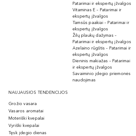
Patarimai ir ekspertų įžvalgos
Vitaminas E – Patarimai ir
ekspertų įžvalgos
Tamsūs paakiai – Patarimai ir
ekspertų įžvalgos
Žilų plaukų dažymas –
Patarimai ir ekspertų įžvalgos
Azelaino rūgštis – Patarimai ir
ekspertų įžvalgos
Dieninis makiažas – Patarimai
ir ekspertų įžvalgos
Savaiminio įdegio priemonės
naudojimas
NAUJAUSIOS TENDENCIJOS
Grožio vasara
Vasaros aromatai
Moteriški kvepalai
Vyriški kvepalai
Tęsk įdegio dienas