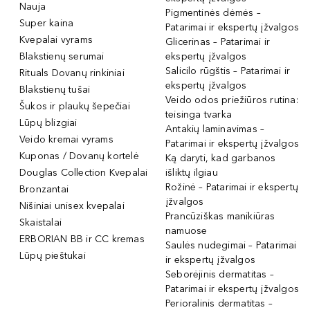
Nauja
Pigmentinės dėmės –
Super kaina
Patarimai ir ekspertų įžvalgos
Kvepalai vyrams
Glicerinas – Patarimai ir
Blakstienų serumai
ekspertų įžvalgos
Salicilo rūgštis – Patarimai ir
Rituals Dovanų rinkiniai
ekspertų įžvalgos
Blakstienų tušai
Veido odos priežiūros rutina:
Šukos ir plaukų šepečiai
teisinga tvarka
Lūpų blizgiai
Antakių laminavimas –
Veido kremai vyrams
Patarimai ir ekspertų įžvalgos
Kuponas / Dovanų kortelė
Ką daryti, kad garbanos
Douglas Collection Kvepalai
išliktų ilgiau
Rožinė – Patarimai ir ekspertų
Bronzantai
įžvalgos
Nišiniai unisex kvepalai
Prancūziškas manikiūras
Skaistalai
namuose
ERBORIAN BB ir CC kremas
Saulės nudegimai – Patarimai
Lūpų pieštukai
ir ekspertų įžvalgos
Seborėjinis dermatitas –
Patarimai ir ekspertų įžvalgos
Perioralinis dermatitas –