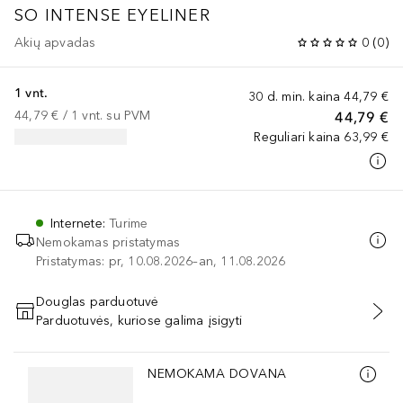
SO INTENSE EYELINER
Akių apvadas
0
(
0
)
1 vnt.
30 d. min. kaina
44,79 €
44,79 €
 / 
1
vnt.
su PVM
44,79 €
Reguliari kaina
63,99 €
Internete
:
Turime
Nemokamas pristatymas
Pristatymas: pr, 10.08.2026–an, 11.08.2026
Douglas parduotuvė
Parduotuvės, kuriose galima įsigyti
PRIDĖTI Į KREPŠELĮ
Praleisti slankiklį
NEMOKAMA DOVANA