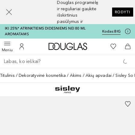
Douglas programėlę
[navigation.slideout.screenreader]
ir reguliariai gaukite
RODYTI
išskirtinius
pasiūlymus ir
nuolaidas
IKI 25%* ATRINKTIEMS DIDESNIEMS NEI 80 ML
Kodas:
BIG
AROMATAMS
Į Douglas pagrindinį pu
Į mano nor
Atidaryti meniu
Į mano paskyrą
Į kr
Meniu
Grįžk atgal
Vykdykite paiešką
Titulinis
Dekoratyvinė kosmetika
Akims
Akių apvadai
Sisley So 