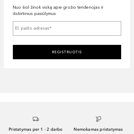
Nuo šiol žinok viską apie grožio tendencijas ir
išskirtinius pasiūlymus
El. pašto adresas
*
REGISTRUOTIS
Pristatymas per 1 - 2 darbo
Nemokamas pristatymas