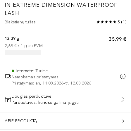
IN EXTREME DIMENSION WATERPROOF
LASH
Blakstienų tušas
5
(
1
)
13.39 g
35,99 €
2,69 €
 / 
1
g
su PVM
Internete
:
Turime
Nemokamas pristatymas
Pristatymas: an, 11.08.2026–tr, 12.08.2026
Douglas parduotuvė
Parduotuvės, kuriose galima įsigyti
PRIDĖTI Į KREPŠELĮ
APIE PRODUKTĄ