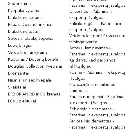
Super kaina
Patarimai ir ekspertų įžvalgos
Kvepalai vyrams
Glicerinas – Patarimai ir
Blakstienų serumai
ekspertų įžvalgos
Salicilo rūgštis – Patarimai ir
Rituals Dovanų rinkiniai
ekspertų įžvalgos
Blakstienų tušai
Veido odos priežiūros rutina:
Šukos ir plaukų šepečiai
teisinga tvarka
Lūpų blizgiai
Antakių laminavimas –
Veido kremai vyrams
Patarimai ir ekspertų įžvalgos
Kuponas / Dovanų kortelė
Ką daryti, kad garbanos
Douglas Collection Kvepalai
išliktų ilgiau
Rožinė – Patarimai ir ekspertų
Bronzantai
įžvalgos
Nišiniai unisex kvepalai
Prancūziškas manikiūras
Skaistalai
namuose
ERBORIAN BB ir CC kremas
Saulės nudegimai – Patarimai
Lūpų pieštukai
ir ekspertų įžvalgos
Seborėjinis dermatitas –
Patarimai ir ekspertų įžvalgos
Perioralinis dermatitas –
Patarimai ir ekspertų įžvalgos