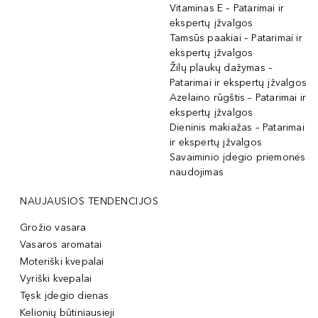
Vitaminas E – Patarimai ir
ekspertų įžvalgos
Tamsūs paakiai – Patarimai ir
ekspertų įžvalgos
Žilų plaukų dažymas –
Patarimai ir ekspertų įžvalgos
Azelaino rūgštis – Patarimai ir
ekspertų įžvalgos
Dieninis makiažas – Patarimai
ir ekspertų įžvalgos
Savaiminio įdegio priemonės
naudojimas
NAUJAUSIOS TENDENCIJOS
Grožio vasara
Vasaros aromatai
Moteriški kvepalai
Vyriški kvepalai
Tęsk įdegio dienas
Kelionių būtiniausieji