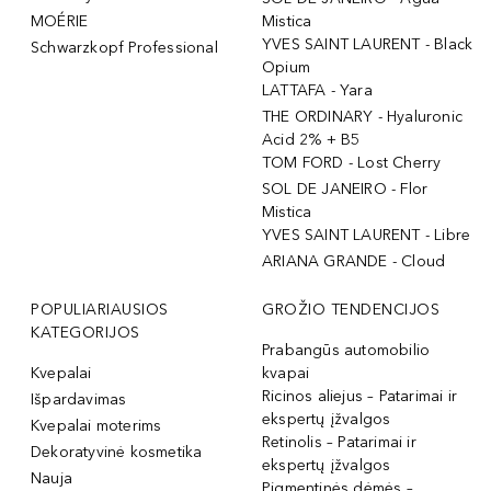
MOÉRIE
Mistica
YVES SAINT LAURENT - Black
Schwarzkopf Professional
Opium
LATTAFA - Yara
THE ORDINARY - Hyaluronic
Acid 2% + B5
TOM FORD - Lost Cherry
SOL DE JANEIRO - Flor
Mistica
YVES SAINT LAURENT - Libre
ARIANA GRANDE - Cloud
POPULIARIAUSIOS
GROŽIO TENDENCIJOS
KATEGORIJOS
Prabangūs automobilio
Kvepalai
kvapai
Ricinos aliejus – Patarimai ir
Išpardavimas
ekspertų įžvalgos
Kvepalai moterims
Retinolis – Patarimai ir
Dekoratyvinė kosmetika
ekspertų įžvalgos
Nauja
Pigmentinės dėmės –