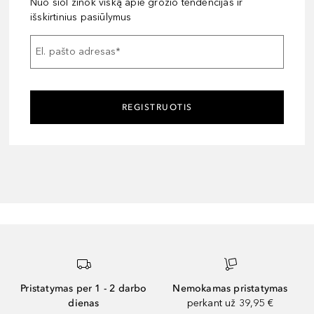
Nuo šiol žinok viską apie grožio tendencijas ir
išskirtinius pasiūlymus
El. pašto adresas
*
REGISTRUOTIS
Pristatymas per 1 - 2 darbo
Nemokamas pristatymas
dienas
perkant už 39,95 €