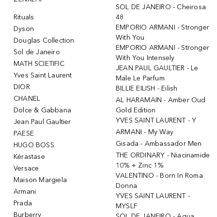
SOL DE JANEIRO - Cheirosa
Rituals
48
EMPORIO ARMANI - Stronger
Dyson
With You
Douglas Collection
EMPORIO ARMANI - Stronger
Sol de Janeiro
With You Intensely
MATH SCIETIFIC
JEAN PAUL GAULTIER - Le
Yves Saint Laurent
Male Le Parfum
DIOR
BILLIE EILISH - Eilish
CHANEL
AL HARAMAIN - Amber Oud
Dolce & Gabbana
Gold Edition
YVES SAINT LAURENT - Y
Jean Paul Gaultier
ARMANI - My Way
PAESE
Gisada - Ambassador Men
HUGO BOSS
THE ORDINARY - Niacinamide
Kérastase
10% + Zinc 1%
Versace
VALENTINO - Born In Roma
Maison Margiela
Donna
Armani
YVES SAINT LAURENT -
Prada
MYSLF
Burberry
SOL DE JANEIRO - Agua