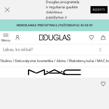
Douglas programėlę
[navigation.slideout.screenreader]
ir reguliariai gaukite
RODYTI
išskirtinius
pasiūlymus ir
nuolaidas
NEMOKAMAS PRISTATYMAS Į PAŠTOMATUS IKI 08 09
Į Douglas pagrindinį pu
Į mano nor
Atidaryti meniu
Į mano paskyrą
Į kr
Meniu
Grįžk atgal
Vykdykite paiešką
Titulinis
Dekoratyvinė kosmetika
Akims
Blakstienų tušai
MAC In