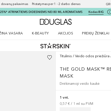
ovanų pakavimas Pristatymas per 1 - 2 darbo dienas
GR
I 25%* ATRINKTIEMS DIDESNIEMS NEI 80 ML AROMATAMS
Kodas:
BIG
Į Douglas pagrindinį pu
ŽINA VASARA
K-BEAUTY
AKCIJOS
PREKIŲ ŽENKLAI
meniu
aryti Amžina vasara meniu
Atidaryti AKCIJOS meniu
Atidaryti PREKIŲ 
Titulinis
Veido odos priežiūra
THE GOLD MASK™ RE
MASK
Drėkinamoji veido kaukė
1 vnt.
0,57 €
 / 
1
ml
su PVM