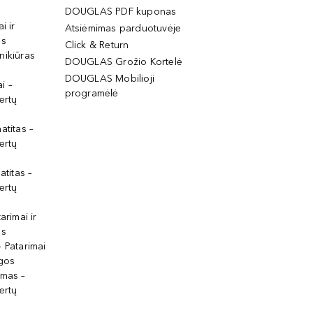
DOUGLAS PDF kuponas
i ir
Atsiėmimas parduotuvėje
os
Click & Return
nikiūras
DOUGLAS Grožio Kortelė
DOUGLAS Mobilioji
i –
programėlė
ertų
atitas –
ertų
atitas –
ertų
arimai ir
os
 Patarimai
lgos
ymas –
ertų