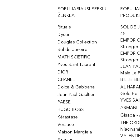
POPULIARIAUSI PREKIŲ
POPULIA
ŽENKLAI
PRODUKT
Rituals
SOL DE J
48
Dyson
EMPORIO
Douglas Collection
Stronger
Sol de Janeiro
EMPORIO
MATH SCIETIFIC
Stronger 
Yves Saint Laurent
JEAN PAU
DIOR
Male Le 
CHANEL
BILLIE EIL
Dolce & Gabbana
AL HARA
Gold Edit
Jean Paul Gaultier
YVES SAI
PAESE
ARMANI 
HUGO BOSS
Gisada -
Kérastase
THE ORD
Versace
Niacinam
Maison Margiela
VALENTIN
Armani