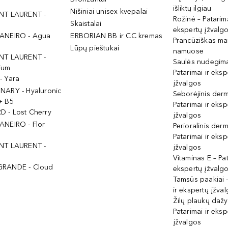
išliktų ilgiau
Nišiniai unisex kvepalai
NT LAURENT -
Rožinė – Patarima
Skaistalai
ekspertų įžvalg
ANEIRO - Agua
ERBORIAN BB ir CC kremas
Prancūziškas ma
Lūpų pieštukai
namuose
NT LAURENT -
Saulės nudegima
ium
Patarimai ir eksp
- Yara
įžvalgos
NARY - Hyaluronic
Seborėjinis derm
+ B5
Patarimai ir eksp
 - Lost Cherry
įžvalgos
ANEIRO - Flor
Perioralinis derm
Patarimai ir eksp
NT LAURENT -
įžvalgos
Vitaminas E – Pat
GRANDE - Cloud
ekspertų įžvalg
Tamsūs paakiai –
ir ekspertų įžva
Žilų plaukų daž
Patarimai ir eksp
įžvalgos