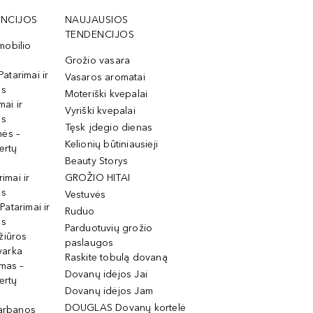
NCIJOS
NAUJAUSIOS
TENDENCIJOS
mobilio
Grožio vasara
Patarimai ir
Vasaros aromatai
os
Moteriški kvepalai
mai ir
Vyriški kvepalai
os
Tęsk įdegio dienas
mės –
Kelionių būtiniausieji
ertų
Beauty Storys
rimai ir
GROŽIO HITAI
os
Vestuvės
 Patarimai ir
Ruduo
os
Parduotuvių grožio
žiūros
paslaugos
tvarka
Raskite tobulą dovaną
imas –
Dovanų idėjos Jai
ertų
Dovanų idėjos Jam
DOUGLAS Dovanų kortelė
garbanos