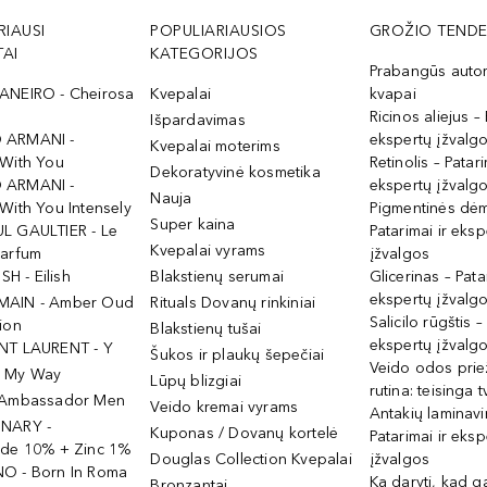
RIAUSI
POPULIARIAUSIOS
GROŽIO TENDE
AI
KATEGORIJOS
Prabangūs auto
ANEIRO - Cheirosa
Kvepalai
kvapai
Ricinos aliejus – 
Išpardavimas
 ARMANI -
ekspertų įžvalg
Kvepalai moterims
 With You
Retinolis – Patari
Dekoratyvinė kosmetika
 ARMANI -
ekspertų įžvalg
Nauja
With You Intensely
Pigmentinės dė
Super kaina
L GAULTIER - Le
Patarimai ir eksp
Kvepalai vyrams
Parfum
įžvalgos
ISH - Eilish
Blakstienų serumai
Glicerinas – Pata
ekspertų įžvalg
MAIN - Amber Oud
Rituals Dovanų rinkiniai
Salicilo rūgštis –
ion
Blakstienų tušai
ekspertų įžvalg
NT LAURENT - Y
Šukos ir plaukų šepečiai
Veido odos prie
- My Way
Lūpų blizgiai
rutina: teisinga 
 Ambassador Men
Veido kremai vyrams
Antakių laminav
INARY -
Kuponas / Dovanų kortelė
Patarimai ir eksp
ide 10% + Zinc 1%
Douglas Collection Kvepalai
įžvalgos
O - Born In Roma
Ką daryti, kad 
Bronzantai