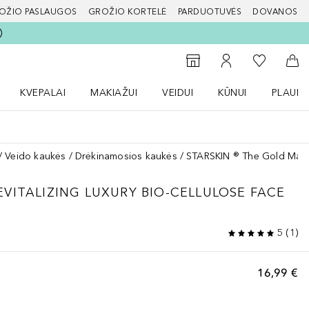
OŽIO PASLAUGOS
GROŽIO KORTELĖ
PARDUOTUVĖS
DOVANOS
slapį
Į mano nor
Į parduotuvių paiešką
Į mano paskyrą
Į kr
KVEPALAI
MAKIAŽUI
VEIDUI
KŪNUI
PLAUK
ŽENKLAI meniu
Atidaryti Kvepalai meniu
Atidaryti MAKIAŽUI meniu
Atidaryti VEIDUI meniu
Atidaryti KŪNUI men
Atidaryt
Veido kaukės
Drėkinamosios kaukės
STARSKIN ® The Gold Mask™
VITALIZING LUXURY BIO-CELLULOSE FACE
5
(
1
)
16,99 €