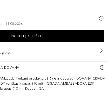
–an, 11.08.2026
PRIDĖTI Į KREPŠELĮ
 įsigyti
A DOVANA
AMĖLĖJE! Perkant produktų už 69 € ir daugiau - DOVANA GISADA
EDP vyriškas kvapas (10 ml) ir GISADA AMBASSADORA EDP
 kvapas (10 ml). Kodas – GA