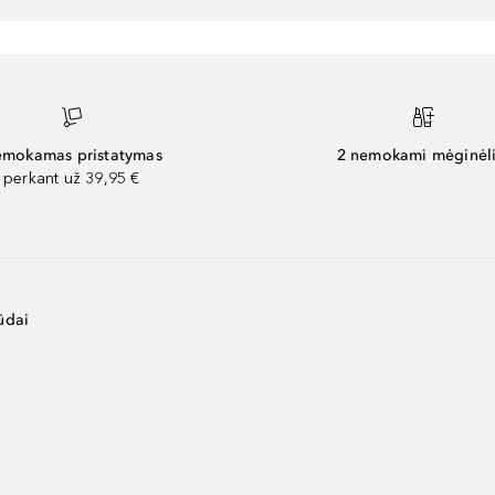
mokamas pristatymas
2 nemokami mėginėli
perkant už 39,95 €
ūdai