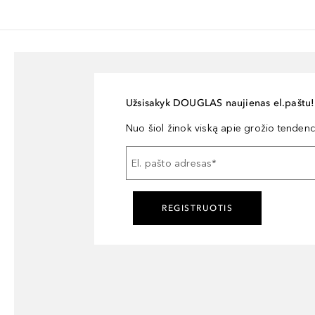
Užsisakyk DOUGLAS naujienas el.paštu!
Nuo šiol žinok viską apie grožio tendencij
El. pašto adresas
*
REGISTRUOTIS