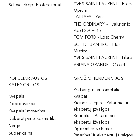
YVES SAINT LAURENT - Black
Schwarzkopf Professional
Opium
LATTAFA - Yara
THE ORDINARY - Hyaluronic
Acid 2% + B5
TOM FORD - Lost Cherry
SOL DE JANEIRO - Flor
Mistica
YVES SAINT LAURENT - Libre
ARIANA GRANDE - Cloud
POPULIARIAUSIOS
GROŽIO TENDENCIJOS
KATEGORIJOS
Prabangūs automobilio
Kvepalai
kvapai
Ricinos aliejus – Patarimai ir
Išpardavimas
ekspertų įžvalgos
Kvepalai moterims
Retinolis – Patarimai ir
Dekoratyvinė kosmetika
ekspertų įžvalgos
Nauja
Pigmentinės dėmės –
Super kaina
Patarimai ir ekspertų įžvalgos