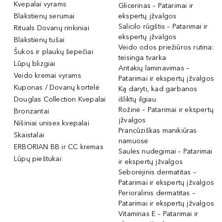
Kvepalai vyrams
Glicerinas – Patarimai ir
Blakstienų serumai
ekspertų įžvalgos
Salicilo rūgštis – Patarimai ir
Rituals Dovanų rinkiniai
ekspertų įžvalgos
Blakstienų tušai
Veido odos priežiūros rutina:
Šukos ir plaukų šepečiai
teisinga tvarka
Lūpų blizgiai
Antakių laminavimas –
Veido kremai vyrams
Patarimai ir ekspertų įžvalgos
Kuponas / Dovanų kortelė
Ką daryti, kad garbanos
Douglas Collection Kvepalai
išliktų ilgiau
Rožinė – Patarimai ir ekspertų
Bronzantai
įžvalgos
Nišiniai unisex kvepalai
Prancūziškas manikiūras
Skaistalai
namuose
ERBORIAN BB ir CC kremas
Saulės nudegimai – Patarimai
Lūpų pieštukai
ir ekspertų įžvalgos
Seborėjinis dermatitas –
Patarimai ir ekspertų įžvalgos
Perioralinis dermatitas –
Patarimai ir ekspertų įžvalgos
Vitaminas E – Patarimai ir