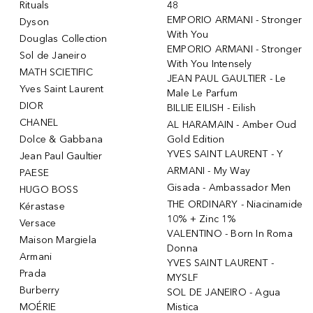
Rituals
48
EMPORIO ARMANI - Stronger
Dyson
With You
Douglas Collection
EMPORIO ARMANI - Stronger
Sol de Janeiro
With You Intensely
MATH SCIETIFIC
JEAN PAUL GAULTIER - Le
Yves Saint Laurent
Male Le Parfum
DIOR
BILLIE EILISH - Eilish
CHANEL
AL HARAMAIN - Amber Oud
Dolce & Gabbana
Gold Edition
YVES SAINT LAURENT - Y
Jean Paul Gaultier
ARMANI - My Way
PAESE
Gisada - Ambassador Men
HUGO BOSS
THE ORDINARY - Niacinamide
Kérastase
10% + Zinc 1%
Versace
VALENTINO - Born In Roma
Maison Margiela
Donna
Armani
YVES SAINT LAURENT -
Prada
MYSLF
Burberry
SOL DE JANEIRO - Agua
MOÉRIE
Mistica