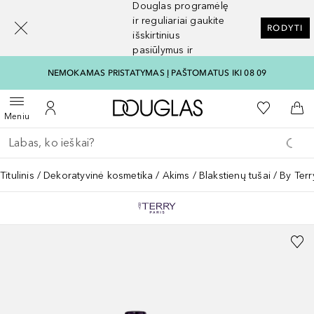
Douglas programėlę
[navigation.slideout.screenreader]
ir reguliariai gaukite
RODYTI
išskirtinius
pasiūlymus ir
nuolaidas
NEMOKAMAS PRISTATYMAS Į PAŠTOMATUS IKI 08 09
Į Douglas pagrindinį pu
Į mano nor
Atidaryti meniu
Į mano paskyrą
Į kr
Meniu
Grįžk atgal
Vykdykite paiešką
Titulinis
Dekoratyvinė kosmetika
Akims
Blakstienų tušai
By Terr