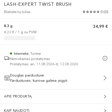
LASH-EXPERT TWIST BRUSH
Blakstienų tušas
0
(
0
)
8.3 g
34,99 €
4,22 €
 / 
1
g
su PVM
Internete
:
Turime
Nemokamas pristatymas
Pristatymas: an, 11.08.2026–tr, 12.08.2026
Douglas parduotuvė
Parduotuvės, kuriose galima įsigyti
PRIDĖTI Į KREPŠELĮ
APIE PRODUKTĄ
KAIP NAUDOTI