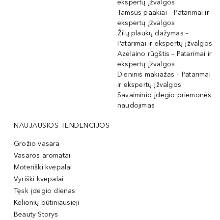
ekspertų įžvalgos
Tamsūs paakiai – Patarimai ir
ekspertų įžvalgos
Žilų plaukų dažymas –
Patarimai ir ekspertų įžvalgos
Azelaino rūgštis – Patarimai ir
ekspertų įžvalgos
Dieninis makiažas – Patarimai
ir ekspertų įžvalgos
Savaiminio įdegio priemonės
naudojimas
NAUJAUSIOS TENDENCIJOS
Grožio vasara
Vasaros aromatai
Moteriški kvepalai
Vyriški kvepalai
Tęsk įdegio dienas
Kelionių būtiniausieji
Beauty Storys