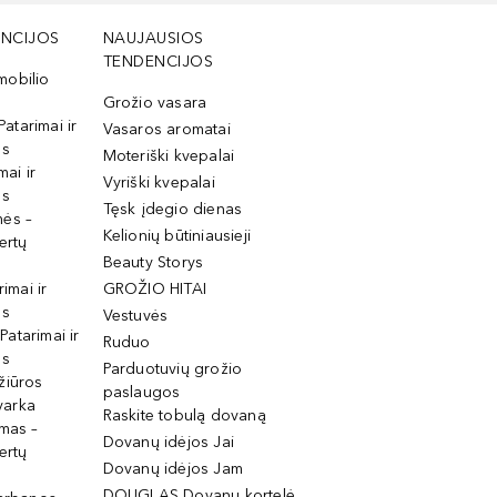
NCIJOS
NAUJAUSIOS
TENDENCIJOS
mobilio
Grožio vasara
Patarimai ir
Vasaros aromatai
os
Moteriški kvepalai
mai ir
Vyriški kvepalai
os
Tęsk įdegio dienas
mės –
Kelionių būtiniausieji
ertų
Beauty Storys
rimai ir
GROŽIO HITAI
os
Vestuvės
 Patarimai ir
Ruduo
os
Parduotuvių grožio
žiūros
paslaugos
tvarka
Raskite tobulą dovaną
imas –
Dovanų idėjos Jai
ertų
Dovanų idėjos Jam
DOUGLAS Dovanų kortelė