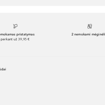
mokamas pristatymas
2 nemokami mėginėli
perkant už 39,95 €
ūdai