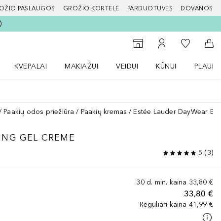
OŽIO PASLAUGOS
GROŽIO KORTELĖ
PARDUOTUVĖS
DOVANOS
slapį
Į mano nor
Į parduotuvių paiešką
Į mano paskyrą
Į kr
KVEPALAI
MAKIAŽUI
VEIDUI
KŪNUI
PLAUK
ŽENKLAI meniu
Atidaryti Kvepalai meniu
Atidaryti MAKIAŽUI meniu
Atidaryti VEIDUI meniu
Atidaryti KŪNUI men
Atidaryt
Paakių odos priežiūra
Paakių kremas
Estée Lauder DayWear Eye
ING GEL CREME
5
(
3
)
30 d. min. kaina
33,80 €
33,80 €
Reguliari kaina
41,99 €