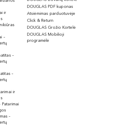
garbanos
DOUGLAS PDF kuponas
i ir
Atsiėmimas parduotuvėje
os
Click & Return
nikiūras
DOUGLAS Grožio Kortelė
DOUGLAS Mobilioji
i –
programėlė
ertų
atitas –
ertų
atitas –
ertų
arimai ir
os
 Patarimai
lgos
ymas –
ertų