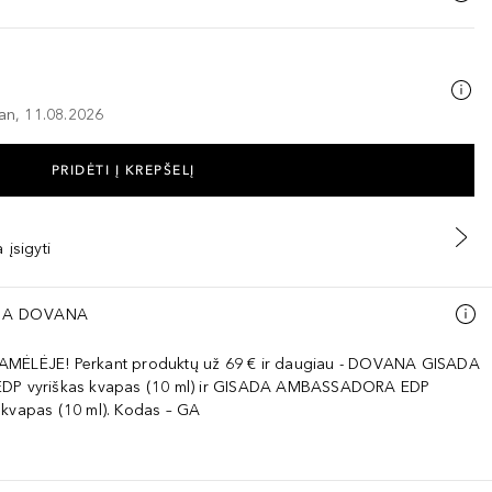
–an, 11.08.2026
PRIDĖTI Į KREPŠELĮ
 įsigyti
A DOVANA
AMĖLĖJE! Perkant produktų už 69 € ir daugiau - DOVANA GISADA
EDP vyriškas kvapas (10 ml) ir GISADA AMBASSADORA EDP
 kvapas (10 ml). Kodas – GA