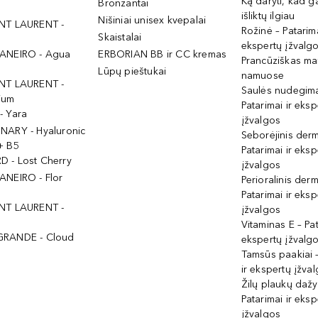
Ką daryti, kad 
Bronzantai
išliktų ilgiau
Nišiniai unisex kvepalai
NT LAURENT -
Rožinė – Patarima
Skaistalai
ekspertų įžvalg
ANEIRO - Agua
ERBORIAN BB ir CC kremas
Prancūziškas ma
Lūpų pieštukai
namuose
NT LAURENT -
Saulės nudegima
ium
Patarimai ir eksp
- Yara
įžvalgos
NARY - Hyaluronic
Seborėjinis derm
+ B5
Patarimai ir eksp
 - Lost Cherry
įžvalgos
ANEIRO - Flor
Perioralinis derm
Patarimai ir eksp
NT LAURENT -
įžvalgos
Vitaminas E – Pat
GRANDE - Cloud
ekspertų įžvalg
Tamsūs paakiai –
ir ekspertų įžva
Žilų plaukų daž
Patarimai ir eksp
įžvalgos