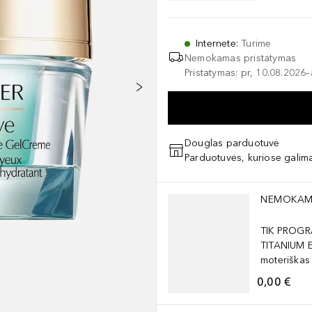
Internete
:
Turime
Nemokamas pristatymas
Pristatymas: pr, 10.08.2026
Douglas parduotuvė
Parduotuvės, kuriose galima
Praleisti slankiklį
NEMOKAM
TIK PROGR
TITANIUM 
moteriškas
0,00 €