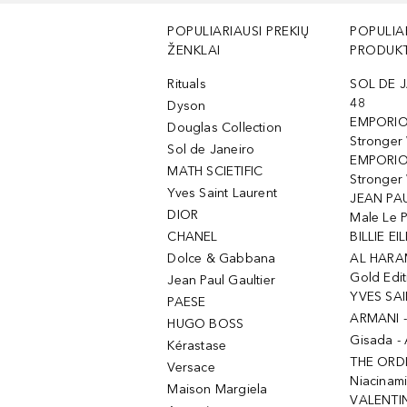
POPULIARIAUSI PREKIŲ
POPULIA
ŽENKLAI
PRODUKT
Rituals
SOL DE J
48
Dyson
EMPORIO
Douglas Collection
Stronger
Sol de Janeiro
EMPORIO
MATH SCIETIFIC
Stronger 
Yves Saint Laurent
JEAN PAU
DIOR
Male Le 
CHANEL
BILLIE EIL
Dolce & Gabbana
AL HARA
Gold Edit
Jean Paul Gaultier
YVES SAI
PAESE
ARMANI 
HUGO BOSS
Gisada -
Kérastase
THE ORD
Versace
Niacinam
Maison Margiela
VALENTIN