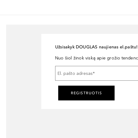
Užsisakyk DOUGLAS naujienas el.paštu!
Nuo šiol žinok viską apie grožio tendencij
El. pašto adresas
*
REGISTRUOTIS