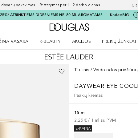
ovanų pakavimas Pristatymas per 1 - 2 darbo dienas
GR
I 25%* ATRINKTIEMS DIDESNIEMS NEI 80 ML AROMATAMS
Kodas:
BIG
Į Douglas pagrindinį pu
ŽINA VASARA
K-BEAUTY
AKCIJOS
PREKIŲ ŽENKLAI
meniu
aryti Amžina vasara meniu
Atidaryti AKCIJOS meniu
Atidaryti PREKIŲ 
Titulinis
Veido odos priežiūra
DAYWEAR
EYE COOL
Paakių kremas
15 ml
2,25 €
 / 
1
ml
su PVM
E-KAINA