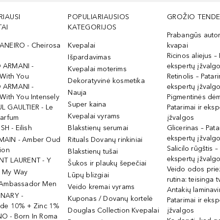
RIAUSI
POPULIARIAUSIOS
GROŽIO TENDE
AI
KATEGORIJOS
Prabangūs auto
ANEIRO - Cheirosa
Kvepalai
kvapai
Ricinos aliejus – 
Išpardavimas
 ARMANI -
ekspertų įžvalg
Kvepalai moterims
 With You
Retinolis – Patari
Dekoratyvinė kosmetika
 ARMANI -
ekspertų įžvalg
Nauja
With You Intensely
Pigmentinės dė
Super kaina
L GAULTIER - Le
Patarimai ir eksp
Kvepalai vyrams
Parfum
įžvalgos
ISH - Eilish
Blakstienų serumai
Glicerinas – Pata
ekspertų įžvalg
MAIN - Amber Oud
Rituals Dovanų rinkiniai
Salicilo rūgštis –
ion
Blakstienų tušai
ekspertų įžvalg
NT LAURENT - Y
Šukos ir plaukų šepečiai
Veido odos prie
- My Way
Lūpų blizgiai
rutina: teisinga 
 Ambassador Men
Veido kremai vyrams
Antakių laminav
INARY -
Kuponas / Dovanų kortelė
Patarimai ir eksp
ide 10% + Zinc 1%
Douglas Collection Kvepalai
įžvalgos
O - Born In Roma