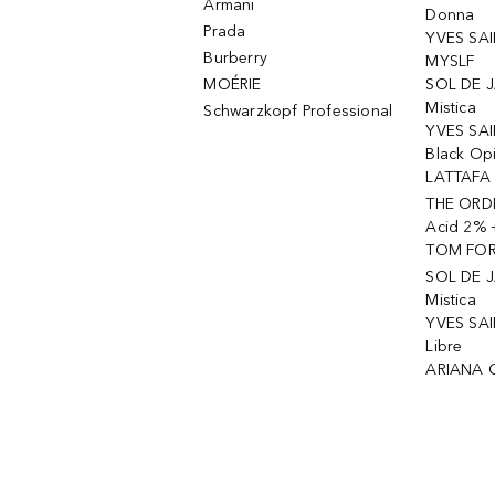
Armani
Donna
Prada
YVES SAI
Burberry
MYSLF
MOÉRIE
SOL DE J
Mistica
Schwarzkopf Professional
YVES SAI
Black Op
LATTAFA 
THE ORDI
Acid 2% 
TOM FORD
SOL DE J
Mistica
YVES SAI
Libre
ARIANA 