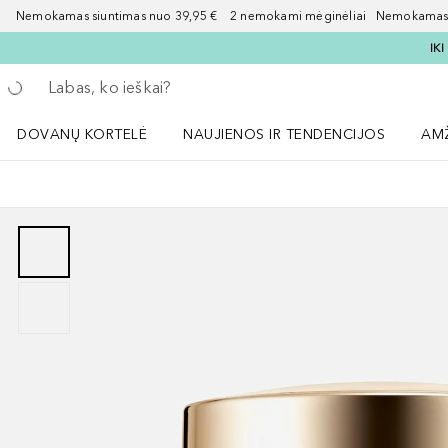
Nemokamas siuntimas nuo 39,95 € 2 nemokami mėginėliai Nemokamas d
IK
Grįžk atgal
Vykdykite paiešką
DOVANŲ KORTELĖ
NAUJIENOS IR TENDENCIJOS
AM
Atidaryti NAUJIENOS IR TENDENCIJOS 
Atid