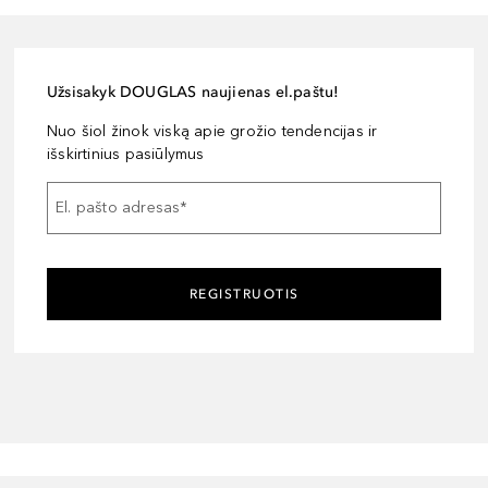
Užsisakyk DOUGLAS naujienas el.paštu!
Nuo šiol žinok viską apie grožio tendencijas ir
išskirtinius pasiūlymus
El. pašto adresas
*
REGISTRUOTIS