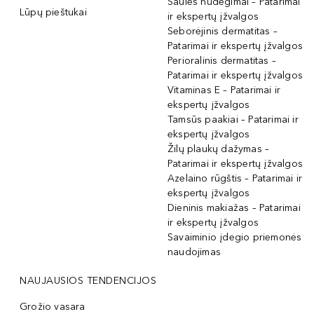
Saulės nudegimai – Patarimai
Lūpų pieštukai
ir ekspertų įžvalgos
Seborėjinis dermatitas –
Patarimai ir ekspertų įžvalgos
Perioralinis dermatitas –
Patarimai ir ekspertų įžvalgos
Vitaminas E – Patarimai ir
ekspertų įžvalgos
Tamsūs paakiai – Patarimai ir
ekspertų įžvalgos
Žilų plaukų dažymas –
Patarimai ir ekspertų įžvalgos
Azelaino rūgštis – Patarimai ir
ekspertų įžvalgos
Dieninis makiažas – Patarimai
ir ekspertų įžvalgos
Savaiminio įdegio priemonės
naudojimas
NAUJAUSIOS TENDENCIJOS
Grožio vasara