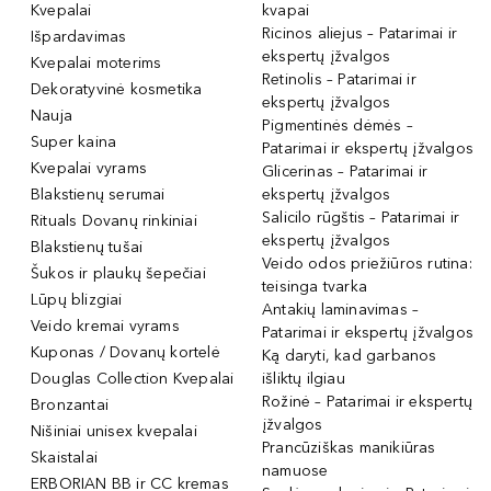
Kvepalai
kvapai
Ricinos aliejus – Patarimai ir
Išpardavimas
ekspertų įžvalgos
Kvepalai moterims
Retinolis – Patarimai ir
Dekoratyvinė kosmetika
ekspertų įžvalgos
Nauja
Pigmentinės dėmės –
Super kaina
Patarimai ir ekspertų įžvalgos
Kvepalai vyrams
Glicerinas – Patarimai ir
Blakstienų serumai
ekspertų įžvalgos
Salicilo rūgštis – Patarimai ir
Rituals Dovanų rinkiniai
ekspertų įžvalgos
Blakstienų tušai
Veido odos priežiūros rutina:
Šukos ir plaukų šepečiai
teisinga tvarka
Lūpų blizgiai
Antakių laminavimas –
Veido kremai vyrams
Patarimai ir ekspertų įžvalgos
Kuponas / Dovanų kortelė
Ką daryti, kad garbanos
Douglas Collection Kvepalai
išliktų ilgiau
Rožinė – Patarimai ir ekspertų
Bronzantai
įžvalgos
Nišiniai unisex kvepalai
Prancūziškas manikiūras
Skaistalai
namuose
ERBORIAN BB ir CC kremas