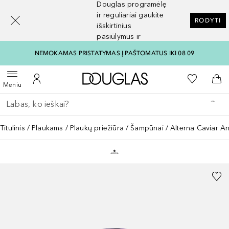
Douglas programėlę
[navigation.slideout.screenreader]
ir reguliariai gaukite
RODYTI
išskirtinius
pasiūlymus ir
nuolaidas
NEMOKAMAS PRISTATYMAS Į PAŠTOMATUS IKI 08 09
Į Douglas pagrindinį pu
Į mano nor
Atidaryti meniu
Į mano paskyrą
Į kr
Meniu
Grįžk atgal
Vykdykite paiešką
Titulinis
Plaukams
Plaukų priežiūra
Šampūnai
Alterna Caviar A