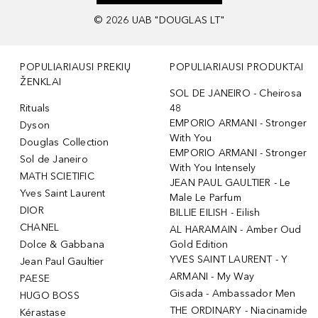
©
2026
UAB "DOUGLAS LT"
POPULIARIAUSI PREKIŲ
POPULIARIAUSI PRODUKTAI
ŽENKLAI
SOL DE JANEIRO - Cheirosa
Rituals
48
EMPORIO ARMANI - Stronger
Dyson
With You
Douglas Collection
EMPORIO ARMANI - Stronger
Sol de Janeiro
With You Intensely
MATH SCIETIFIC
JEAN PAUL GAULTIER - Le
Yves Saint Laurent
Male Le Parfum
DIOR
BILLIE EILISH - Eilish
CHANEL
AL HARAMAIN - Amber Oud
Dolce & Gabbana
Gold Edition
YVES SAINT LAURENT - Y
Jean Paul Gaultier
ARMANI - My Way
PAESE
Gisada - Ambassador Men
HUGO BOSS
THE ORDINARY - Niacinamide
Kérastase