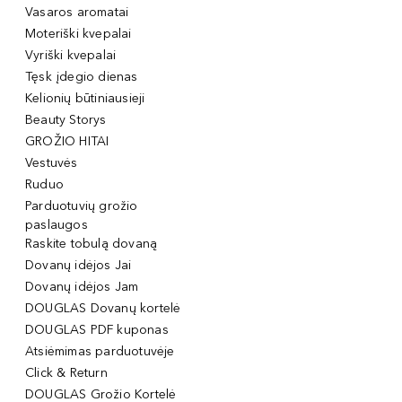
Vasaros aromatai
Moteriški kvepalai
Vyriški kvepalai
Tęsk įdegio dienas
Kelionių būtiniausieji
Beauty Storys
GROŽIO HITAI
Vestuvės
Ruduo
Parduotuvių grožio
paslaugos
Raskite tobulą dovaną
Dovanų idėjos Jai
Dovanų idėjos Jam
DOUGLAS Dovanų kortelė
DOUGLAS PDF kuponas
Atsiėmimas parduotuvėje
Click & Return
DOUGLAS Grožio Kortelė