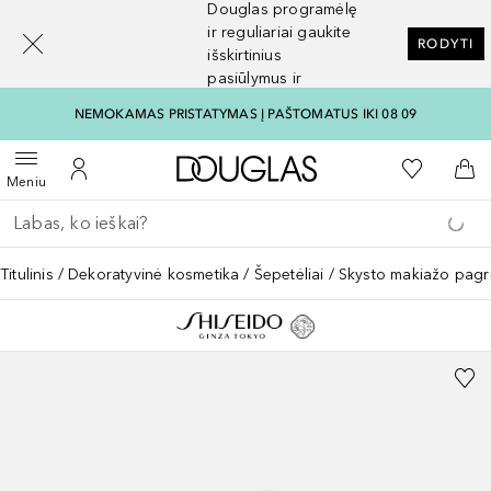
Douglas programėlę
[navigation.slideout.screenreader]
ir reguliariai gaukite
RODYTI
išskirtinius
pasiūlymus ir
nuolaidas
NEMOKAMAS PRISTATYMAS Į PAŠTOMATUS IKI 08 09
Į Douglas pagrindinį pu
Į mano nor
Atidaryti meniu
Į mano paskyrą
Į kr
Meniu
Grįžk atgal
Vykdykite paiešką
Titulinis
Dekoratyvinė kosmetika
Šepetėliai
Skysto makiažo pagr