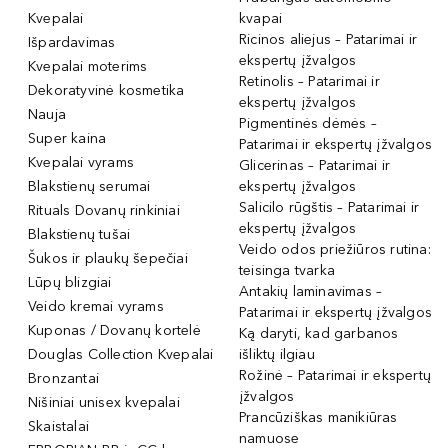
Kvepalai
kvapai
Ricinos aliejus – Patarimai ir
Išpardavimas
ekspertų įžvalgos
Kvepalai moterims
Retinolis – Patarimai ir
Dekoratyvinė kosmetika
ekspertų įžvalgos
Nauja
Pigmentinės dėmės –
Super kaina
Patarimai ir ekspertų įžvalgos
Kvepalai vyrams
Glicerinas – Patarimai ir
Blakstienų serumai
ekspertų įžvalgos
Salicilo rūgštis – Patarimai ir
Rituals Dovanų rinkiniai
ekspertų įžvalgos
Blakstienų tušai
Veido odos priežiūros rutina:
Šukos ir plaukų šepečiai
teisinga tvarka
Lūpų blizgiai
Antakių laminavimas –
Veido kremai vyrams
Patarimai ir ekspertų įžvalgos
Kuponas / Dovanų kortelė
Ką daryti, kad garbanos
Douglas Collection Kvepalai
išliktų ilgiau
Rožinė – Patarimai ir ekspertų
Bronzantai
įžvalgos
Nišiniai unisex kvepalai
Prancūziškas manikiūras
Skaistalai
namuose