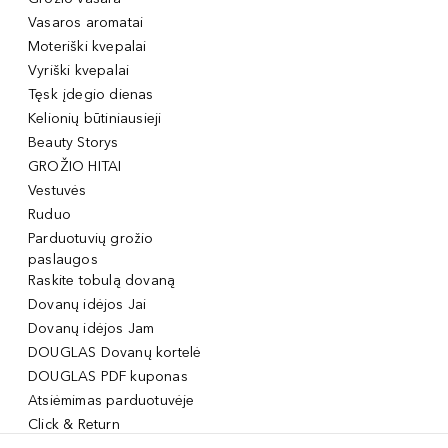
Vasaros aromatai
Moteriški kvepalai
Vyriški kvepalai
Tęsk įdegio dienas
Kelionių būtiniausieji
Beauty Storys
GROŽIO HITAI
Vestuvės
Ruduo
Parduotuvių grožio
paslaugos
Raskite tobulą dovaną
Dovanų idėjos Jai
Dovanų idėjos Jam
DOUGLAS Dovanų kortelė
DOUGLAS PDF kuponas
Atsiėmimas parduotuvėje
Click & Return