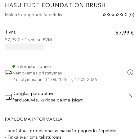
HASU FUDE FOUNDATION BRUSH
Makiažo pagrindo šepetėlis
0
(
0
)
1 vnt.
57,99 €
57,99 €
 / 
1
vnt.
su PVM
Internete
:
Turime
Nemokamas pristatymas
Pristatymas: an, 11.08.2026–tr, 12.08.2026
Douglas parduotuvė
Parduotuvės, kuriose galima įsigyti
PRIDĖTI Į KREPŠELĮ
PAPILDOMA INFORMACIJA
nuožulnus profesionalus makiažo pagrindo šepetėlis
Tinka įvairioms tekstūroms