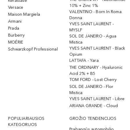
Kérastase
10% + Zinc 1%
Versace
VALENTINO - Born In Roma
Maison Margiela
Donna
Armani
YVES SAINT LAURENT -
Prada
MYSLF
Burberry
SOL DE JANEIRO - Agua
MOÉRIE
Mistica
YVES SAINT LAURENT - Black
Schwarzkopf Professional
Opium
LATTAFA - Yara
THE ORDINARY - Hyaluronic
Acid 2% + B5
TOM FORD - Lost Cherry
SOL DE JANEIRO - Flor
Mistica
YVES SAINT LAURENT - Libre
ARIANA GRANDE - Cloud
POPULIARIAUSIOS
GROŽIO TENDENCIJOS
KATEGORIJOS
Prabangūs automobilio