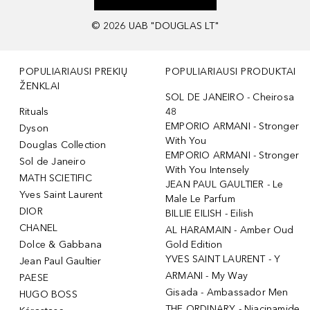
©
2026
UAB "DOUGLAS LT"
POPULIARIAUSI PREKIŲ
POPULIARIAUSI PRODUKTAI
ŽENKLAI
SOL DE JANEIRO - Cheirosa
Rituals
48
EMPORIO ARMANI - Stronger
Dyson
With You
Douglas Collection
EMPORIO ARMANI - Stronger
Sol de Janeiro
With You Intensely
MATH SCIETIFIC
JEAN PAUL GAULTIER - Le
Yves Saint Laurent
Male Le Parfum
DIOR
BILLIE EILISH - Eilish
CHANEL
AL HARAMAIN - Amber Oud
Dolce & Gabbana
Gold Edition
YVES SAINT LAURENT - Y
Jean Paul Gaultier
ARMANI - My Way
PAESE
Gisada - Ambassador Men
HUGO BOSS
THE ORDINARY - Niacinamide