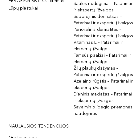
ERBORIAN BB ir CC kremas
Saulės nudegimai – Patarimai
Lūpų pieštukai
ir ekspertų įžvalgos
Seborėjinis dermatitas –
Patarimai ir ekspertų įžvalgos
Perioralinis dermatitas –
Patarimai ir ekspertų įžvalgos
Vitaminas E – Patarimai ir
ekspertų įžvalgos
Tamsūs paakiai – Patarimai ir
ekspertų įžvalgos
Žilų plaukų dažymas –
Patarimai ir ekspertų įžvalgos
Azelaino rūgštis – Patarimai ir
ekspertų įžvalgos
Dieninis makiažas – Patarimai
ir ekspertų įžvalgos
Savaiminio įdegio priemonės
naudojimas
NAUJAUSIOS TENDENCIJOS
Grožio vasara