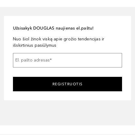
Užsisakyk DOUGLAS naujienas el.paštu!
Nuo šiol žinok viską apie grožio tendencijas ir
išskirtinius pasiūlymus
El. pašto adresas
*
REGISTRUOTIS