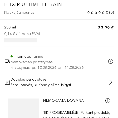
ELIXIR ULTIME
LE BAIN
Plaukų šampūnas
0
(
0
)
250 ml
33,99 €
0,14 €
 / 
1
ml
su PVM
Internete
:
Turime
Nemokamas pristatymas
Pristatymas: pr, 10.08.2026–an, 11.08.2026
Douglas parduotuvė
Parduotuvės, kuriose galima įsigyti
PRIDĖTI Į KREPŠELĮ
Praleisti slankiklį
NEMOKAMA DOVANA
TIK PROGRAMĖLĖJE! Perkant produktų