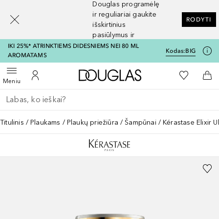
Douglas programėlę
[navigation.slideout.screenreader]
ir reguliariai gaukite
RODYTI
išskirtinius
pasiūlymus ir
nuolaidas
IKI 25%* ATRINKTIEMS DIDESNIEMS NEI 80 ML
Kodas:
BIG
AROMATAMS
Į Douglas pagrindinį pu
Į mano nor
Atidaryti meniu
Į mano paskyrą
Į kr
Meniu
Grįžk atgal
Vykdykite paiešką
Titulinis
Plaukams
Plaukų priežiūra
Šampūnai
Kérastase Elixir U