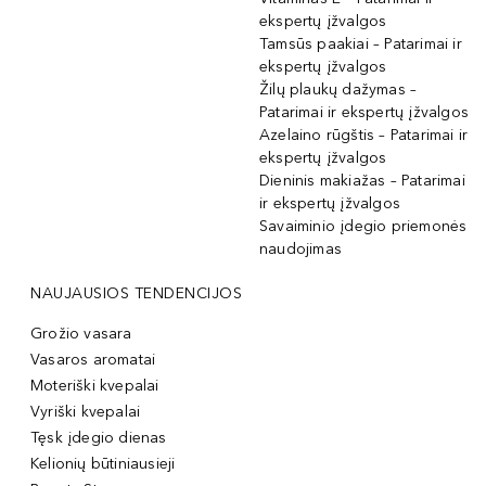
ekspertų įžvalgos
Tamsūs paakiai – Patarimai ir
ekspertų įžvalgos
Žilų plaukų dažymas –
Patarimai ir ekspertų įžvalgos
Azelaino rūgštis – Patarimai ir
ekspertų įžvalgos
Dieninis makiažas – Patarimai
ir ekspertų įžvalgos
Savaiminio įdegio priemonės
naudojimas
NAUJAUSIOS TENDENCIJOS
Grožio vasara
Vasaros aromatai
Moteriški kvepalai
Vyriški kvepalai
Tęsk įdegio dienas
Kelionių būtiniausieji