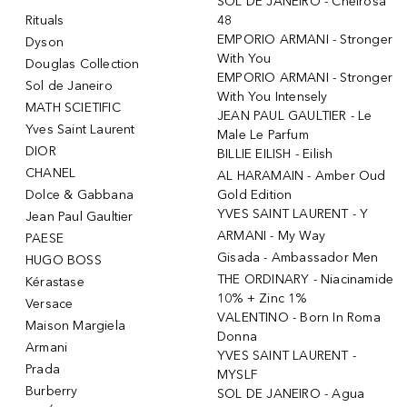
SOL DE JANEIRO - Cheirosa
Rituals
48
EMPORIO ARMANI - Stronger
Dyson
With You
Douglas Collection
EMPORIO ARMANI - Stronger
Sol de Janeiro
With You Intensely
MATH SCIETIFIC
JEAN PAUL GAULTIER - Le
Yves Saint Laurent
Male Le Parfum
DIOR
BILLIE EILISH - Eilish
CHANEL
AL HARAMAIN - Amber Oud
Dolce & Gabbana
Gold Edition
YVES SAINT LAURENT - Y
Jean Paul Gaultier
ARMANI - My Way
PAESE
Gisada - Ambassador Men
HUGO BOSS
THE ORDINARY - Niacinamide
Kérastase
10% + Zinc 1%
Versace
VALENTINO - Born In Roma
Maison Margiela
Donna
Armani
YVES SAINT LAURENT -
Prada
MYSLF
Burberry
SOL DE JANEIRO - Agua