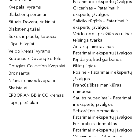
Patarimai ir ekspertų įžvalgos
Kvepalai vyrams
Glicerinas – Patarimai ir
Blakstienų serumai
ekspertų įžvalgos
Salicilo rūgštis – Patarimai ir
Rituals Dovanų rinkiniai
ekspertų įžvalgos
Blakstienų tušai
Veido odos priežiūros rutina:
Šukos ir plaukų šepečiai
teisinga tvarka
Lūpų blizgiai
Antakių laminavimas –
Veido kremai vyrams
Patarimai ir ekspertų įžvalgos
Kuponas / Dovanų kortelė
Ką daryti, kad garbanos
Douglas Collection Kvepalai
išliktų ilgiau
Rožinė – Patarimai ir ekspertų
Bronzantai
įžvalgos
Nišiniai unisex kvepalai
Prancūziškas manikiūras
Skaistalai
namuose
ERBORIAN BB ir CC kremas
Saulės nudegimai – Patarimai
Lūpų pieštukai
ir ekspertų įžvalgos
Seborėjinis dermatitas –
Patarimai ir ekspertų įžvalgos
Perioralinis dermatitas –
Patarimai ir ekspertų įžvalgos
Vitaminas E – Patarimai ir