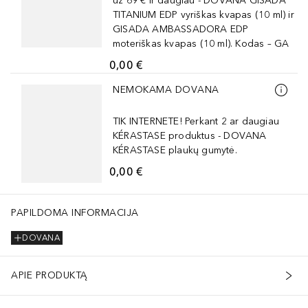
už 69 € ir daugiau - DOVANA GISADA
TITANIUM EDP vyriškas kvapas (10 ml) ir
GISADA AMBASSADORA EDP
moteriškas kvapas (10 ml). Kodas – GA
0,00 €
Praleisti slankiklį
NEMOKAMA DOVANA
TIK INTERNETE! Perkant 2 ar daugiau
KÉRASTASE produktus - DOVANA
KÉRASTASE plaukų gumytė.
0,00 €
PAPILDOMA INFORMACIJA
DOVANA
APIE PRODUKTĄ