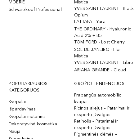
MOÉRIE
Mistica
YVES SAINT LAURENT - Black
Schwarzkopf Professional
Opium
LATTAFA - Yara
THE ORDINARY - Hyaluronic
Acid 2% + B5
TOM FORD - Lost Cherry
SOL DE JANEIRO - Flor
Mistica
YVES SAINT LAURENT - Libre
ARIANA GRANDE - Cloud
POPULIARIAUSIOS
GROŽIO TENDENCIJOS
KATEGORIJOS
Prabangūs automobilio
Kvepalai
kvapai
Ricinos aliejus – Patarimai ir
Išpardavimas
ekspertų įžvalgos
Kvepalai moterims
Retinolis – Patarimai ir
Dekoratyvinė kosmetika
ekspertų įžvalgos
Nauja
Pigmentinės dėmės –
Super kaina