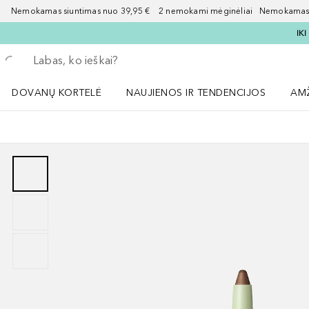
Nemokamas siuntimas nuo 39,95 € 2 nemokami mėginėliai Nemokamas d
IK
Grįžk atgal
Vykdykite paiešką
DOVANŲ KORTELĖ
NAUJIENOS IR TENDENCIJOS
AM
Atidaryti NAUJIENOS IR TENDENCIJOS 
Atid