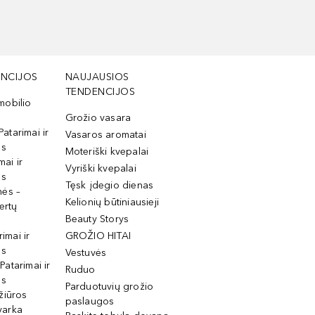
NCIJOS
NAUJAUSIOS
TENDENCIJOS
mobilio
Grožio vasara
Patarimai ir
Vasaros aromatai
os
Moteriški kvepalai
mai ir
Vyriški kvepalai
os
Tęsk įdegio dienas
mės –
Kelionių būtiniausieji
ertų
Beauty Storys
rimai ir
GROŽIO HITAI
os
Vestuvės
 Patarimai ir
Ruduo
os
Parduotuvių grožio
žiūros
paslaugos
tvarka