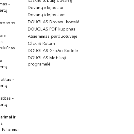
Raskite tobulą dovaną
imas –
Dovanų idėjos Jai
ertų
Dovanų idėjos Jam
DOUGLAS Dovanų kortelė
garbanos
DOUGLAS PDF kuponas
i ir
Atsiėmimas parduotuvėje
os
Click & Return
nikiūras
DOUGLAS Grožio Kortelė
DOUGLAS Mobilioji
i –
programėlė
ertų
atitas –
ertų
atitas –
ertų
arimai ir
os
 Patarimai