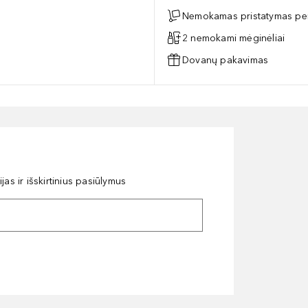
Nemokamas pristatymas per
2 nemokami mėginėliai
Dovanų pakavimas
as ir išskirtinius pasiūlymus