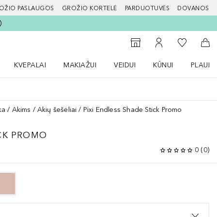
OŽIO PASLAUGOS
GROŽIO KORTELĖ
PARDUOTUVĖS
DOVANOS
slapį
Į mano nor
Į parduotuvių paiešką
Į mano paskyrą
Į kr
KVEPALAI
MAKIAŽUI
VEIDUI
KŪNUI
PLAUK
ŽENKLAI meniu
Atidaryti Kvepalai meniu
Atidaryti MAKIAŽUI meniu
Atidaryti VEIDUI meniu
Atidaryti KŪNUI men
Atidaryt
ka
Akims
Akių šešėliai
Pixi Endless Shade Stick Promo
CK PROMO
0
(
0
)