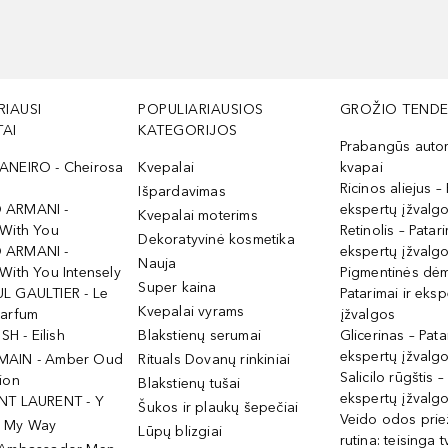
RIAUSI
POPULIARIAUSIOS
GROŽIO TENDE
AI
KATEGORIJOS
Prabangūs auto
ANEIRO - Cheirosa
Kvepalai
kvapai
Ricinos aliejus – 
Išpardavimas
 ARMANI -
ekspertų įžvalg
Kvepalai moterims
 With You
Retinolis – Patari
Dekoratyvinė kosmetika
 ARMANI -
ekspertų įžvalg
Nauja
With You Intensely
Pigmentinės dė
Super kaina
L GAULTIER - Le
Patarimai ir eksp
Kvepalai vyrams
Parfum
įžvalgos
ISH - Eilish
Blakstienų serumai
Glicerinas – Pata
ekspertų įžvalg
MAIN - Amber Oud
Rituals Dovanų rinkiniai
Salicilo rūgštis –
ion
Blakstienų tušai
ekspertų įžvalg
NT LAURENT - Y
Šukos ir plaukų šepečiai
Veido odos prie
- My Way
Lūpų blizgiai
rutina: teisinga 