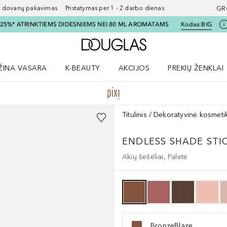
ovanų pakavimas Pristatymas per 1 - 2 darbo dienas
GR
I 25%* ATRINKTIEMS DIDESNIEMS NEI 80 ML AROMATAMS
Kodas:
BIG
Į Douglas pagrindinį pu
ŽINA VASARA
K-BEAUTY
AKCIJOS
PREKIŲ ŽENKLAI
meniu
aryti Amžina vasara meniu
Atidaryti AKCIJOS meniu
Atidaryti PREKIŲ 
Titulinis
Dekoratyvinė kosmeti
ENDLESS SHADE STI
Akių šešėliai, Paletė
BronzeBlaze