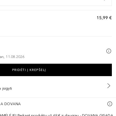
15,99 €
–an, 11.08.2026
PRIDĖTI Į KREPŠELĮ
 įsigyti
A DOVANA
AMĖLĖJE! Perkant produktų už 69 € ir daugiau - DOVANA GISADA