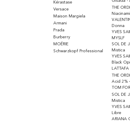
Gisada -
Kérastase
THE ORD
Versace
Niacinam
Maison Margiela
VALENTIN
Armani
Donna
Prada
YVES SAI
Burberry
MYSLF
MOÉRIE
SOL DE J
Mistica
Schwarzkopf Professional
YVES SAI
Black Op
LATTAFA 
THE ORDI
Acid 2% 
TOM FORD
SOL DE J
Mistica
YVES SAI
Libre
ARIANA 