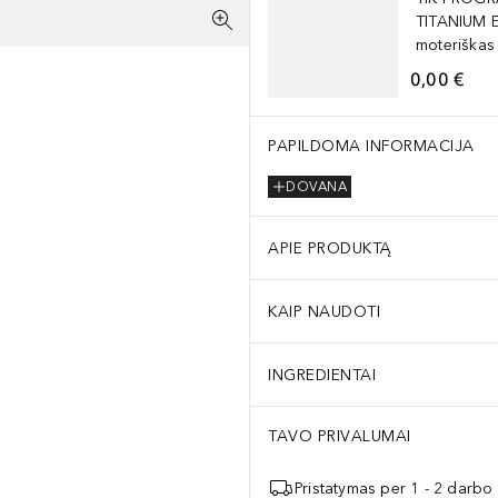
TITANIUM 
moteriškas
0,00 €
ite, Ozokerite,Polyglyceryl-2 Triisostearate, Polyethylene, Syntheti
PAPILDOMA INFORMACIJA
DOVANA
APIE PRODUKTĄ
KAIP NAUDOTI
INGREDIENTAI
TAVO PRIVALUMAI
Pristatymas per 1 - 2 darbo