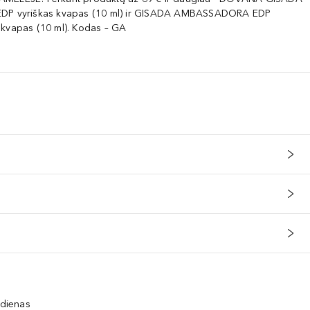
EDP vyriškas kvapas (10 ml) ir GISADA AMBASSADORA EDP
 kvapas (10 ml). Kodas – GA
c Wax, Titanium Dioxide, Dimethicone/VinylDimethicone Crosspolymer, 
 dienas