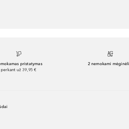
mokamas pristatymas
2 nemokami mėginėli
perkant už 39,95 €
ūdai