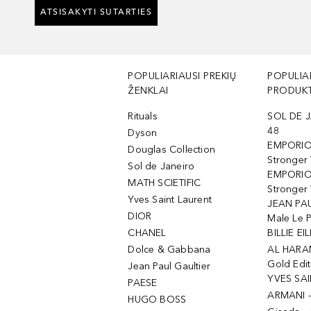
ATSISAKYTI SUTARTIES
POPULIARIAUSI PREKIŲ
POPULIA
ŽENKLAI
PRODUKT
Rituals
SOL DE J
48
Dyson
EMPORIO
Douglas Collection
Stronger
Sol de Janeiro
EMPORIO
MATH SCIETIFIC
Stronger 
Yves Saint Laurent
JEAN PAU
DIOR
Male Le 
CHANEL
BILLIE EIL
Dolce & Gabbana
AL HARA
Gold Edit
Jean Paul Gaultier
YVES SAI
PAESE
ARMANI 
HUGO BOSS