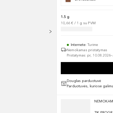
1.5 g
10,66 €
 / 
1
g
su PVM
Internete
:
Turime
Nemokamas pristatymas
Pristatymas: pr, 10.08.2026
Douglas parduotuvė
Parduotuvės, kuriose galima
Praleisti slankiklį
NEMOKAM
TIK PROGR