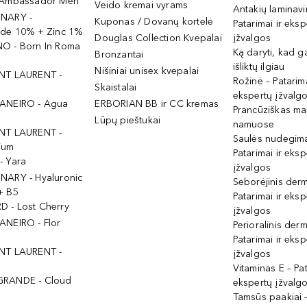
 Ambassador Men
Veido kremai vyrams
Antakių laminav
INARY -
Kuponas / Dovanų kortelė
Patarimai ir eksp
ide 10% + Zinc 1%
Douglas Collection Kvepalai
įžvalgos
O - Born In Roma
Ką daryti, kad 
Bronzantai
išliktų ilgiau
Nišiniai unisex kvepalai
NT LAURENT -
Rožinė – Patarima
Skaistalai
ekspertų įžvalg
ANEIRO - Agua
ERBORIAN BB ir CC kremas
Prancūziškas ma
Lūpų pieštukai
namuose
NT LAURENT -
Saulės nudegima
ium
Patarimai ir eksp
- Yara
įžvalgos
NARY - Hyaluronic
Seborėjinis derm
+ B5
Patarimai ir eksp
 - Lost Cherry
įžvalgos
ANEIRO - Flor
Perioralinis derm
Patarimai ir eksp
NT LAURENT -
įžvalgos
Vitaminas E – Pat
GRANDE - Cloud
ekspertų įžvalg
Tamsūs paakiai –