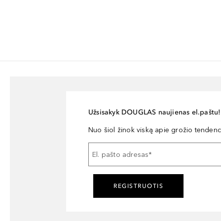
Užsisakyk DOUGLAS naujienas el.paštu!
Nuo šiol žinok viską apie grožio tendencij
El. pašto adresas
*
REGISTRUOTIS