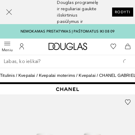
Douglas programėlę
[navigation.slideout.screenreader]
ir reguliariai gaukite
RODYTI
išskirtinius
pasiūlymus ir
nuolaidas
NEMOKAMAS PRISTATYMAS Į PAŠTOMATUS IKI 08 09
Į Douglas pagrindinį pu
Į mano nor
Atidaryti meniu
Į mano paskyrą
Į kr
Meniu
Grįžk atgal
Vykdykite paiešką
Titulinis
Kvepalai
Kvepalai moterims
Kvepalai
CHANEL GABRIE