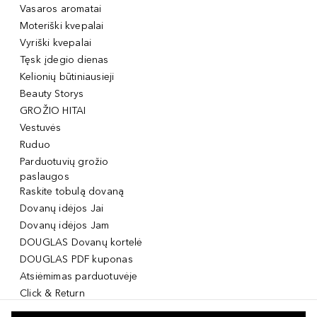
Vasaros aromatai
Moteriški kvepalai
Vyriški kvepalai
Tęsk įdegio dienas
Kelionių būtiniausieji
Beauty Storys
GROŽIO HITAI
Vestuvės
Ruduo
Parduotuvių grožio
paslaugos
Raskite tobulą dovaną
Dovanų idėjos Jai
Dovanų idėjos Jam
DOUGLAS Dovanų kortelė
DOUGLAS PDF kuponas
Atsiėmimas parduotuvėje
Click & Return
DOUGLAS Grožio Kortelė