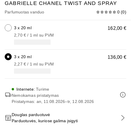
GABRIELLE CHANEL
TWIST AND SPRAY
Parfumuotas vanduo
0
(
0
)
3 x 20 ml
162,00 €
2,70 €
 / 
1
ml
su PVM
3 x 20 ml
136,00 €
2,27 €
 / 
1
ml
su PVM
Internete
:
Turime
Nemokamas pristatymas
Pristatymas: an, 11.08.2026–tr, 12.08.2026
Douglas parduotuvė
Parduotuvės, kuriose galima įsigyti
PRIDĖTI Į KREPŠELĮ