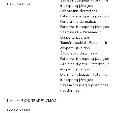
Saulės nudegimai – Patarimai
Lūpų pieštukai
ir ekspertų įžvalgos
Seborėjinis dermatitas –
Patarimai ir ekspertų įžvalgos
Perioralinis dermatitas –
Patarimai ir ekspertų įžvalgos
Vitaminas E – Patarimai ir
ekspertų įžvalgos
Tamsūs paakiai – Patarimai ir
ekspertų įžvalgos
Žilų plaukų dažymas –
Patarimai ir ekspertų įžvalgos
Azelaino rūgštis – Patarimai ir
ekspertų įžvalgos
Dieninis makiažas – Patarimai
ir ekspertų įžvalgos
Savaiminio įdegio priemonės
naudojimas
NAUJAUSIOS TENDENCIJOS
Grožio vasara