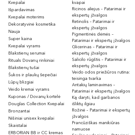
Kvepalai
kvapai
Ricinos aliejus – Patarimai ir
Išpardavimas
ekspertų įžvalgos
Kvepalai moterims
Retinolis – Patarimai ir
Dekoratyvinė kosmetika
ekspertų įžvalgos
Nauja
Pigmentinės dėmės –
Super kaina
Patarimai ir ekspertų įžvalgos
Kvepalai vyrams
Glicerinas – Patarimai ir
Blakstienų serumai
ekspertų įžvalgos
Salicilo rūgštis – Patarimai ir
Rituals Dovanų rinkiniai
ekspertų įžvalgos
Blakstienų tušai
Veido odos priežiūros rutina:
Šukos ir plaukų šepečiai
teisinga tvarka
Lūpų blizgiai
Antakių laminavimas –
Veido kremai vyrams
Patarimai ir ekspertų įžvalgos
Kuponas / Dovanų kortelė
Ką daryti, kad garbanos
Douglas Collection Kvepalai
išliktų ilgiau
Rožinė – Patarimai ir ekspertų
Bronzantai
įžvalgos
Nišiniai unisex kvepalai
Prancūziškas manikiūras
Skaistalai
namuose
ERBORIAN BB ir CC kremas