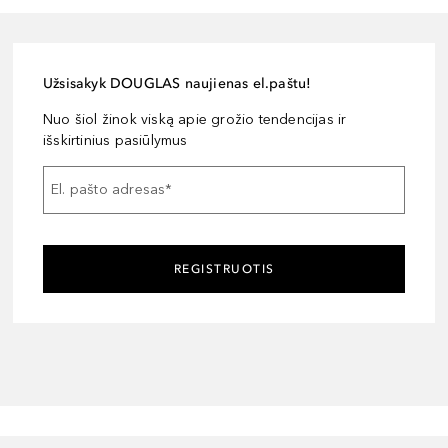
Užsisakyk DOUGLAS naujienas el.paštu!
Nuo šiol žinok viską apie grožio tendencijas ir
išskirtinius pasiūlymus
El. pašto adresas
*
REGISTRUOTIS