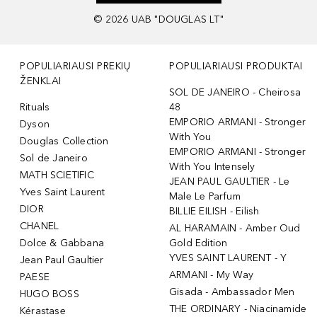
©
2026
UAB "DOUGLAS LT"
POPULIARIAUSI PREKIŲ
POPULIARIAUSI PRODUKTAI
ŽENKLAI
SOL DE JANEIRO - Cheirosa
Rituals
48
EMPORIO ARMANI - Stronger
Dyson
With You
Douglas Collection
EMPORIO ARMANI - Stronger
Sol de Janeiro
With You Intensely
MATH SCIETIFIC
JEAN PAUL GAULTIER - Le
Yves Saint Laurent
Male Le Parfum
DIOR
BILLIE EILISH - Eilish
CHANEL
AL HARAMAIN - Amber Oud
Dolce & Gabbana
Gold Edition
YVES SAINT LAURENT - Y
Jean Paul Gaultier
ARMANI - My Way
PAESE
Gisada - Ambassador Men
HUGO BOSS
THE ORDINARY - Niacinamide
Kérastase