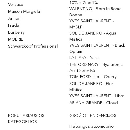
10% + Zinc 1%
Versace
VALENTINO - Born In Roma
Maison Margiela
Donna
Armani
YVES SAINT LAURENT -
Prada
MYSLF
Burberry
SOL DE JANEIRO - Agua
MOÉRIE
Mistica
YVES SAINT LAURENT - Black
Schwarzkopf Professional
Opium
LATTAFA - Yara
THE ORDINARY - Hyaluronic
Acid 2% + B5
TOM FORD - Lost Cherry
SOL DE JANEIRO - Flor
Mistica
YVES SAINT LAURENT - Libre
ARIANA GRANDE - Cloud
POPULIARIAUSIOS
GROŽIO TENDENCIJOS
KATEGORIJOS
Prabangūs automobilio