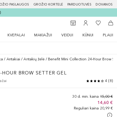
OŽIO PASLAUGOS
GROŽIO KORTELĖ
PARDUOTUVĖS
DOVANOS
slapį
Į mano nor
Į parduotuvių paiešką
Į mano paskyrą
Į kr
KVEPALAI
MAKIAŽUI
VEIDUI
KŪNUI
PLAUK
ŽENKLAI meniu
Atidaryti Kvepalai meniu
Atidaryti MAKIAŽUI meniu
Atidaryti VEIDUI meniu
Atidaryti KŪNUI men
Atidaryt
ka
Antakiai
Antakių želė
Benefit Mini Collection 24-Hour Brow Se
4-HOUR BROW SETTER GEL
ažai
4
(
8
)
30 d. min. kaina
15,00 €
14,60 €
Reguliari kaina
20,99 €