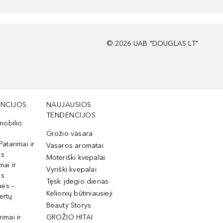
©
2026
UAB "DOUGLAS LT"
NCIJOS
NAUJAUSIOS
TENDENCIJOS
mobilio
Grožio vasara
Patarimai ir
Vasaros aromatai
os
Moteriški kvepalai
mai ir
Vyriški kvepalai
os
Tęsk įdegio dienas
mės –
Kelionių būtiniausieji
ertų
Beauty Storys
rimai ir
GROŽIO HITAI