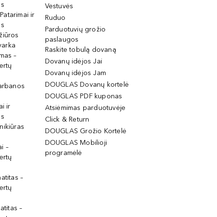
os
Vestuvės
 Patarimai ir
Ruduo
os
Parduotuvių grožio
žiūros
paslaugos
tvarka
Raskite tobulą dovaną
imas –
Dovanų idėjos Jai
ertų
Dovanų idėjos Jam
DOUGLAS Dovanų kortelė
garbanos
DOUGLAS PDF kuponas
i ir
Atsiėmimas parduotuvėje
os
Click & Return
nikiūras
DOUGLAS Grožio Kortelė
DOUGLAS Mobilioji
i –
programėlė
ertų
atitas –
ertų
atitas –