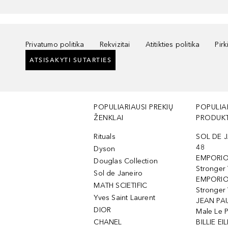
Privatumo politika
Rekvizitai
Atitikties politika
Pir
ATSISAKYTI SUTARTIES
POPULIARIAUSI PREKIŲ
POPULIA
ŽENKLAI
PRODUKT
Rituals
SOL DE J
48
Dyson
EMPORIO
Douglas Collection
Stronger
Sol de Janeiro
EMPORIO
MATH SCIETIFIC
Stronger 
Yves Saint Laurent
JEAN PAU
DIOR
Male Le 
CHANEL
BILLIE EIL