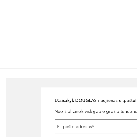
Užsisakyk DOUGLAS naujienas el.paštu!
Nuo šiol žinok viską apie grožio tendencij
El. pašto adresas
*