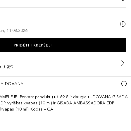
–an, 11.08.2026
PRIDĖTI Į KREPŠELĮ
 įsigyti
A DOVANA
AMĖLĖJE! Perkant produktų už 69 € ir daugiau - DOVANA GISADA
EDP vyriškas kvapas (10 ml) ir GISADA AMBASSADORA EDP
 kvapas (10 ml). Kodas – GA