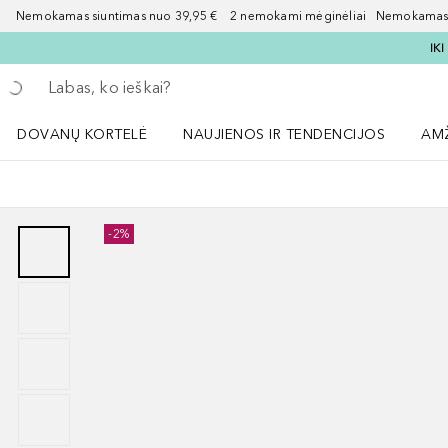
Nemokamas siuntimas nuo 39,95 € 2 nemokami mėginėliai Nemokamas d
IK
Grįžk atgal
Vykdykite paiešką
DOVANŲ KORTELĖ
NAUJIENOS IR TENDENCIJOS
AM
Atidaryti NAUJIENOS IR TENDENCIJOS 
Atid
-2%