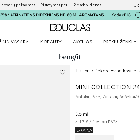
ovanų pakavimas Pristatymas per 1 - 2 darbo dienas
GR
I 25%* ATRINKTIEMS DIDESNIEMS NEI 80 ML AROMATAMS
Kodas:
BIG
Į Douglas pagrindinį pu
ŽINA VASARA
K-BEAUTY
AKCIJOS
PREKIŲ ŽENKLAI
meniu
aryti Amžina vasara meniu
Atidaryti AKCIJOS meniu
Atidaryti PREKIŲ 
Titulinis
Dekoratyvinė kosmeti
MINI COLLECTION
2
Antakių želė, Antakių šešėliai/d
3.5 ml
4,17 €
 / 
1
ml
su PVM
E-KAINA