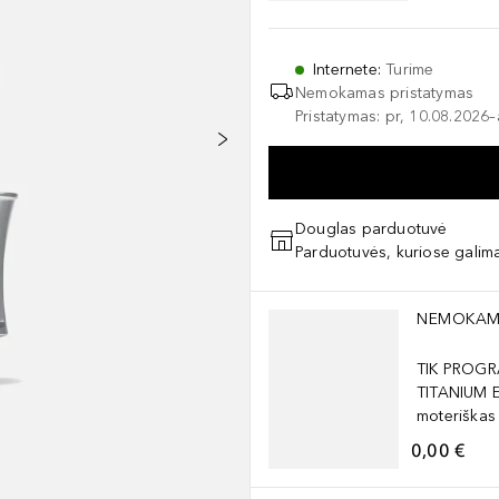
Internete
:
Turime
Nemokamas pristatymas
Pristatymas: pr, 10.08.2026
Douglas parduotuvė
Parduotuvės, kuriose galima
Praleisti slankiklį
NEMOKAM
TIK PROGR
TITANIUM 
moteriškas
0,00 €
Praleisti slankiklį