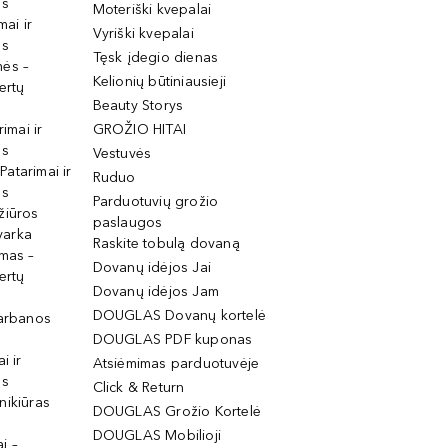
os
Moteriški kvepalai
mai ir
Vyriški kvepalai
os
Tęsk įdegio dienas
mės –
Kelionių būtiniausieji
ertų
Beauty Storys
rimai ir
GROŽIO HITAI
os
Vestuvės
 Patarimai ir
Ruduo
os
Parduotuvių grožio
žiūros
paslaugos
tvarka
Raskite tobulą dovaną
imas –
Dovanų idėjos Jai
ertų
Dovanų idėjos Jam
DOUGLAS Dovanų kortelė
garbanos
DOUGLAS PDF kuponas
i ir
Atsiėmimas parduotuvėje
os
Click & Return
nikiūras
DOUGLAS Grožio Kortelė
DOUGLAS Mobilioji
i –