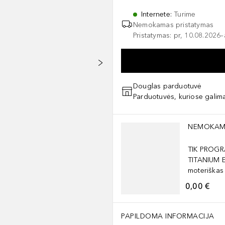
Internete
:
Turime
Nemokamas pristatymas
Pristatymas: pr, 10.08.2026
Douglas parduotuvė
Parduotuvės, kuriose galima
Praleisti slankiklį
NEMOKAM
TIK PROGR
TITANIUM 
moteriškas
0,00 €
PAPILDOMA INFORMACIJA