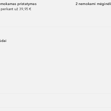
mokamas pristatymas
2 nemokami mėginėli
perkant už 39,95 €
ūdai