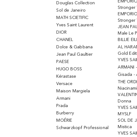
EMPORIO
Douglas Collection
Stronger
Sol de Janeiro
EMPORIO
MATH SCIETIFIC
Stronger 
Yves Saint Laurent
JEAN PAU
DIOR
Male Le 
CHANEL
BILLIE EIL
Dolce & Gabbana
AL HARA
Gold Edit
Jean Paul Gaultier
YVES SAI
PAESE
ARMANI 
HUGO BOSS
Gisada -
Kérastase
THE ORD
Versace
Niacinam
Maison Margiela
VALENTIN
Armani
Donna
Prada
YVES SAI
Burberry
MYSLF
MOÉRIE
SOL DE J
Mistica
Schwarzkopf Professional
YVES SAI