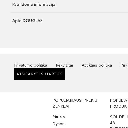
Papildoma informacija
Apie DOUGLAS
Privatumo politika
Rekvizitai
Atitikties politika
Pir
ATSISAKYTI SUTARTIES
POPULIARIAUSI PREKIŲ
POPULIA
ŽENKLAI
PRODUKT
Rituals
SOL DE J
48
Dyson