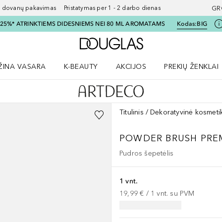
ovanų pakavimas Pristatymas per 1 - 2 darbo dienas
GR
I 25%* ATRINKTIEMS DIDESNIEMS NEI 80 ML AROMATAMS
Kodas:
BIG
Į Douglas pagrindinį pu
ŽINA VASARA
K-BEAUTY
AKCIJOS
PREKIŲ ŽENKLAI
meniu
aryti Amžina vasara meniu
Atidaryti AKCIJOS meniu
Atidaryti PREKIŲ 
Titulinis
Dekoratyvinė kosmeti
POWDER BRUSH PRE
Pudros šepetėlis
1 vnt.
19,99 €
 / 
1
vnt.
su PVM