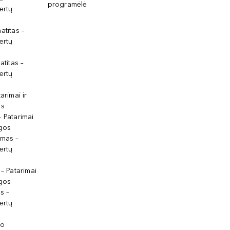
programėlė
ertų
atitas –
ertų
atitas –
ertų
arimai ir
os
 Patarimai
lgos
ymas –
ertų
 – Patarimai
lgos
s –
ertų
io