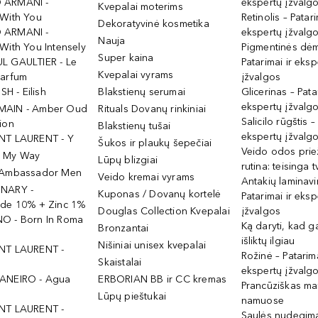
 ARMANI -
ekspertų įžvalg
Kvepalai moterims
 With You
Retinolis – Patari
Dekoratyvinė kosmetika
 ARMANI -
ekspertų įžvalg
Nauja
With You Intensely
Pigmentinės dė
Super kaina
L GAULTIER - Le
Patarimai ir eksp
Kvepalai vyrams
Parfum
įžvalgos
ISH - Eilish
Blakstienų serumai
Glicerinas – Pata
ekspertų įžvalg
MAIN - Amber Oud
Rituals Dovanų rinkiniai
Salicilo rūgštis –
ion
Blakstienų tušai
ekspertų įžvalg
NT LAURENT - Y
Šukos ir plaukų šepečiai
Veido odos prie
- My Way
Lūpų blizgiai
rutina: teisinga 
 Ambassador Men
Veido kremai vyrams
Antakių laminav
INARY -
Kuponas / Dovanų kortelė
Patarimai ir eksp
ide 10% + Zinc 1%
Douglas Collection Kvepalai
įžvalgos
O - Born In Roma
Ką daryti, kad 
Bronzantai
išliktų ilgiau
Nišiniai unisex kvepalai
NT LAURENT -
Rožinė – Patarima
Skaistalai
ekspertų įžvalg
ANEIRO - Agua
ERBORIAN BB ir CC kremas
Prancūziškas ma
Lūpų pieštukai
namuose
NT LAURENT -
Saulės nudegima