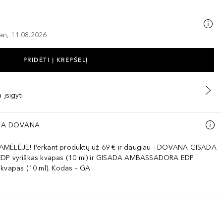
–an, 11.08.2026
PRIDĖTI Į KREPŠELĮ
 įsigyti
A DOVANA
AMĖLĖJE! Perkant produktų už 69 € ir daugiau - DOVANA GISADA
EDP vyriškas kvapas (10 ml) ir GISADA AMBASSADORA EDP
 kvapas (10 ml). Kodas – GA