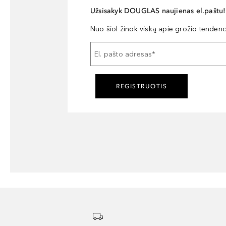
Užsisakyk DOUGLAS naujienas el.paštu!
Nuo šiol žinok viską apie grožio tendencij
El. pašto adresas
*
REGISTRUOTIS