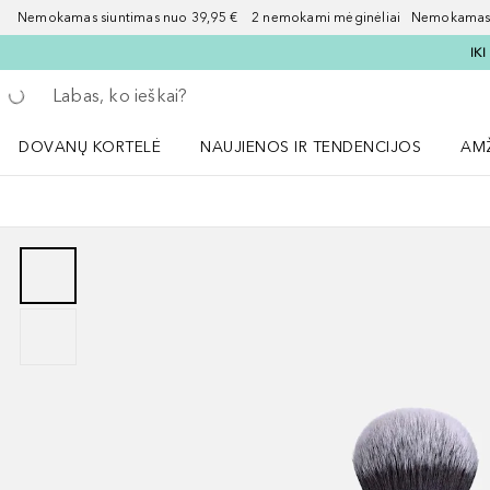
Nemokamas siuntimas nuo 39,95 € 2 nemokami mėginėliai Nemokamas d
IK
Grįžk atgal
Vykdykite paiešką
DOVANŲ KORTELĖ
NAUJIENOS IR TENDENCIJOS
AM
Atidaryti NAUJIENOS IR TENDENCIJOS 
Atid