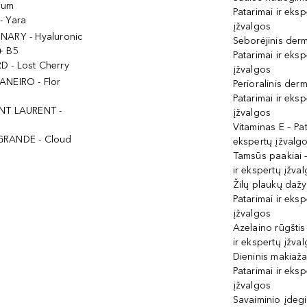
ium
Patarimai ir eksp
- Yara
įžvalgos
NARY - Hyaluronic
Seborėjinis derm
+ B5
Patarimai ir eksp
 - Lost Cherry
įžvalgos
ANEIRO - Flor
Perioralinis derm
Patarimai ir eksp
NT LAURENT -
įžvalgos
Vitaminas E – Pat
GRANDE - Cloud
ekspertų įžvalg
Tamsūs paakiai –
ir ekspertų įžva
Žilų plaukų daž
Patarimai ir eksp
įžvalgos
Azelaino rūgštis
ir ekspertų įžva
Dieninis makiaža
Patarimai ir eksp
įžvalgos
Savaiminio įdeg