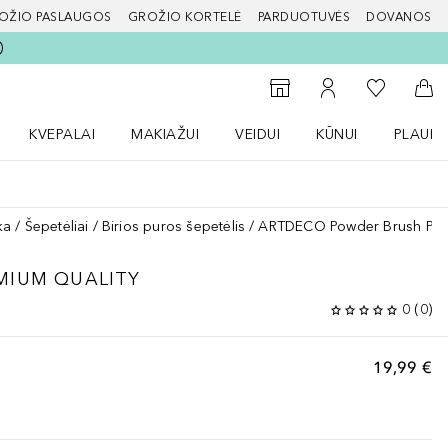
OŽIO PASLAUGOS
GROŽIO KORTELĖ
PARDUOTUVĖS
DOVANOS
slapį
Į mano nor
Į parduotuvių paiešką
Į mano paskyrą
Į kr
KVEPALAI
MAKIAŽUI
VEIDUI
KŪNUI
PLAUK
ŽENKLAI meniu
Atidaryti Kvepalai meniu
Atidaryti MAKIAŽUI meniu
Atidaryti VEIDUI meniu
Atidaryti KŪNUI men
Atidaryt
ka
Šepetėliai
Birios puros šepetėlis
ARTDECO Powder Brush Prem
MIUM QUALITY
0
(
0
)
19,99 €