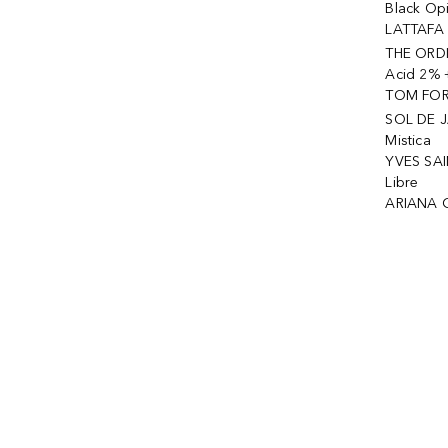
Black Op
LATTAFA 
THE ORDI
Acid 2% 
TOM FORD
SOL DE J
Mistica
YVES SAI
Libre
ARIANA 