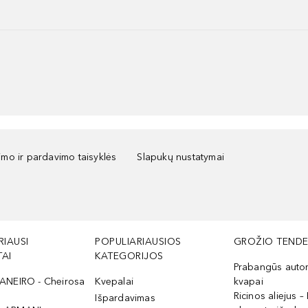
kimo ir pardavimo taisyklės
Slapukų nustatymai
RIAUSI
POPULIARIAUSIOS
GROŽIO TENDE
AI
KATEGORIJOS
Prabangūs auto
ANEIRO - Cheirosa
Kvepalai
kvapai
Ricinos aliejus – 
Išpardavimas