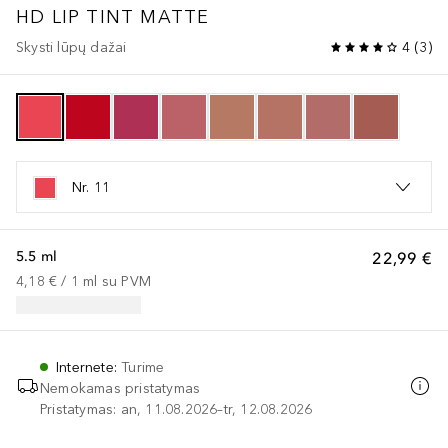
HD LIP TINT MATTE
Skysti lūpų dažai
4
(
3
)
Nr. 11
5.5 ml
22,99 €
4,18 €
 / 
1
ml
su PVM
Internete
:
Turime
Nemokamas pristatymas
Pristatymas: an, 11.08.2026–tr, 12.08.2026