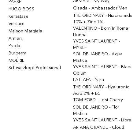
ARMANI - My Way
PAESE
Gisada - Ambassador Men
HUGO BOSS
THE ORDINARY - Niacinamide
Kérastase
10% + Zinc 1%
Versace
VALENTINO - Born In Roma
Maison Margiela
Donna
Armani
YVES SAINT LAURENT -
Prada
MYSLF
Burberry
SOL DE JANEIRO - Agua
MOÉRIE
Mistica
YVES SAINT LAURENT - Black
Schwarzkopf Professional
Opium
LATTAFA - Yara
THE ORDINARY - Hyaluronic
Acid 2% + B5
TOM FORD - Lost Cherry
SOL DE JANEIRO - Flor
Mistica
YVES SAINT LAURENT - Libre
ARIANA GRANDE - Cloud