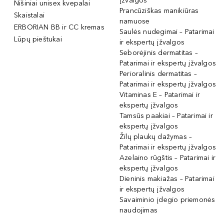
įžvalgos
Nišiniai unisex kvepalai
Prancūziškas manikiūras
Skaistalai
namuose
ERBORIAN BB ir CC kremas
Saulės nudegimai – Patarimai
Lūpų pieštukai
ir ekspertų įžvalgos
Seborėjinis dermatitas –
Patarimai ir ekspertų įžvalgos
Perioralinis dermatitas –
Patarimai ir ekspertų įžvalgos
Vitaminas E – Patarimai ir
ekspertų įžvalgos
Tamsūs paakiai – Patarimai ir
ekspertų įžvalgos
Žilų plaukų dažymas –
Patarimai ir ekspertų įžvalgos
Azelaino rūgštis – Patarimai ir
ekspertų įžvalgos
Dieninis makiažas – Patarimai
ir ekspertų įžvalgos
Savaiminio įdegio priemonės
naudojimas