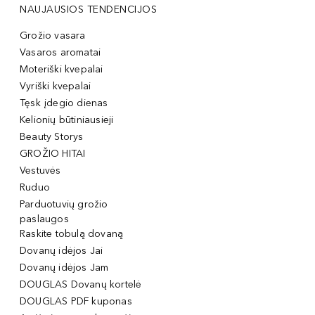
NAUJAUSIOS TENDENCIJOS
Grožio vasara
Vasaros aromatai
Moteriški kvepalai
Vyriški kvepalai
Tęsk įdegio dienas
Kelionių būtiniausieji
Beauty Storys
GROŽIO HITAI
Vestuvės
Ruduo
Parduotuvių grožio
paslaugos
Raskite tobulą dovaną
Dovanų idėjos Jai
Dovanų idėjos Jam
DOUGLAS Dovanų kortelė
DOUGLAS PDF kuponas