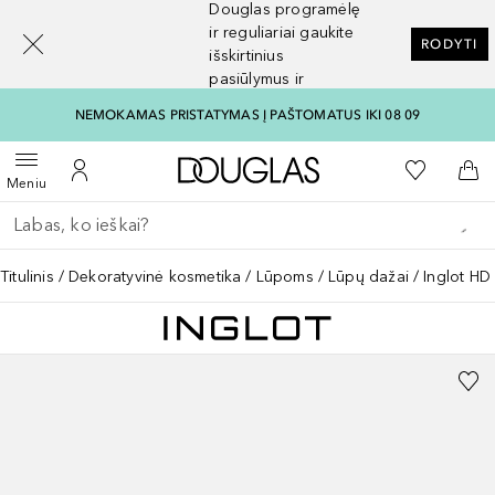
Douglas programėlę
[navigation.slideout.screenreader]
ir reguliariai gaukite
RODYTI
išskirtinius
pasiūlymus ir
nuolaidas
NEMOKAMAS PRISTATYMAS Į PAŠTOMATUS IKI 08 09
Į Douglas pagrindinį pu
Į mano nor
Atidaryti meniu
Į mano paskyrą
Į kr
Meniu
Grįžk atgal
Vykdykite paiešką
Titulinis
Dekoratyvinė kosmetika
Lūpoms
Lūpų dažai
Inglot HD 