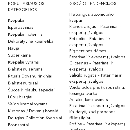
POPULIARIAUSIOS
GROŽIO TENDENCIJOS
KATEGORIJOS
Prabangūs automobilio
Kvepalai
kvapai
Ricinos aliejus – Patarimai ir
Išpardavimas
ekspertų įžvalgos
Kvepalai moterims
Retinolis – Patarimai ir
Dekoratyvinė kosmetika
ekspertų įžvalgos
Nauja
Pigmentinės dėmės –
Super kaina
Patarimai ir ekspertų įžvalgos
Kvepalai vyrams
Glicerinas – Patarimai ir
Blakstienų serumai
ekspertų įžvalgos
Salicilo rūgštis – Patarimai ir
Rituals Dovanų rinkiniai
ekspertų įžvalgos
Blakstienų tušai
Veido odos priežiūros rutina:
Šukos ir plaukų šepečiai
teisinga tvarka
Lūpų blizgiai
Antakių laminavimas –
Veido kremai vyrams
Patarimai ir ekspertų įžvalgos
Kuponas / Dovanų kortelė
Ką daryti, kad garbanos
Douglas Collection Kvepalai
išliktų ilgiau
Rožinė – Patarimai ir ekspertų
Bronzantai