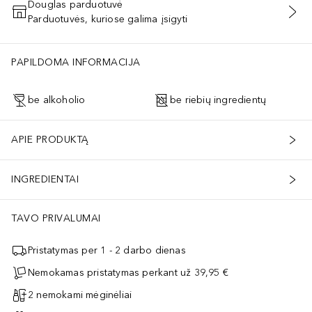
Douglas parduotuvė
Parduotuvės, kuriose galima įsigyti
PRIDĖTI Į KREPŠELĮ
PAPILDOMA INFORMACIJA
be alkoholio
be riebių ingredientų
APIE PRODUKTĄ
INGREDIENTAI
TAVO PRIVALUMAI
Pristatymas per 1 - 2 darbo dienas
Nemokamas pristatymas perkant už 39,95 €
2 nemokami mėginėliai