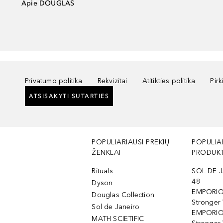
Apie DOUGLAS
Privatumo politika
Rekvizitai
Atitikties politika
Pir
ATSISAKYTI SUTARTIES
POPULIARIAUSI PREKIŲ
POPULIA
ŽENKLAI
PRODUKT
Rituals
SOL DE J
48
Dyson
EMPORIO
Douglas Collection
Stronger
Sol de Janeiro
EMPORIO
MATH SCIETIFIC