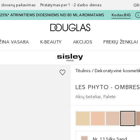
ovanų pakavimas Pristatymas per 1 - 2 darbo dienas
GR
I 25%* ATRINKTIEMS DIDESNIEMS NEI 80 ML AROMATAMS
Kodas:
BIG
Į Douglas pagrindinį pu
ŽINA VASARA
K-BEAUTY
AKCIJOS
PREKIŲ ŽENKLAI
meniu
aryti Amžina vasara meniu
Atidaryti AKCIJOS meniu
Atidaryti PREKIŲ 
Titulinis
Dekoratyvinė kosmeti
LES PHYTO - OMBRE
Akių šešėliai, Paletė
Nr. 13 Silky Sand