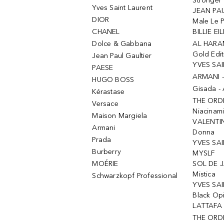
Stronger 
Yves Saint Laurent
JEAN PAU
DIOR
Male Le 
CHANEL
BILLIE EIL
Dolce & Gabbana
AL HARA
Gold Edit
Jean Paul Gaultier
YVES SAI
PAESE
ARMANI 
HUGO BOSS
Gisada -
Kérastase
THE ORD
Versace
Niacinam
Maison Margiela
VALENTIN
Armani
Donna
Prada
YVES SAI
Burberry
MYSLF
MOÉRIE
SOL DE J
Mistica
Schwarzkopf Professional
YVES SAI
Black Op
LATTAFA 
THE ORDI