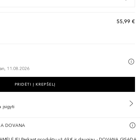
55,99 €
–an, 11.08.2026
PRIDĖTI Į KREPŠELĮ
 įsigyti
A DOVANA
AMĖLĖJE! Perkant produktų už 69 € ir daugiau - DOVANA GISADA