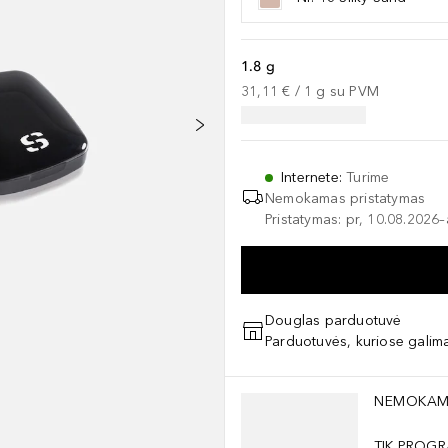
1.8 g
31,11 €
 / 
1
g
su PVM
Internete
:
Turime
Nemokamas pristatymas
Pristatymas: pr, 10.08.2026
Douglas parduotuvė
Parduotuvės, kuriose galima
Praleisti slankiklį
NEMOKAM
TIK PROGR