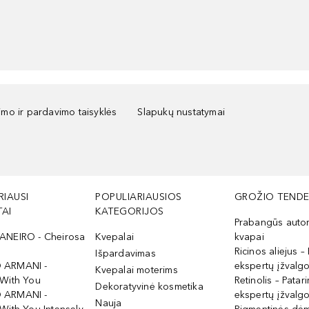
kimo ir pardavimo taisyklės
Slapukų nustatymai
RIAUSI
POPULIARIAUSIOS
GROŽIO TENDE
AI
KATEGORIJOS
Prabangūs auto
ANEIRO - Cheirosa
Kvepalai
kvapai
Ricinos aliejus – 
Išpardavimas
 ARMANI -
ekspertų įžvalg
Kvepalai moterims
 With You
Retinolis – Patari
Dekoratyvinė kosmetika
 ARMANI -
ekspertų įžvalg
Nauja