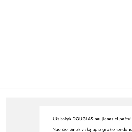
Užsisakyk DOUGLAS naujienas el.paštu!
Nuo šiol žinok viską apie grožio tendencij