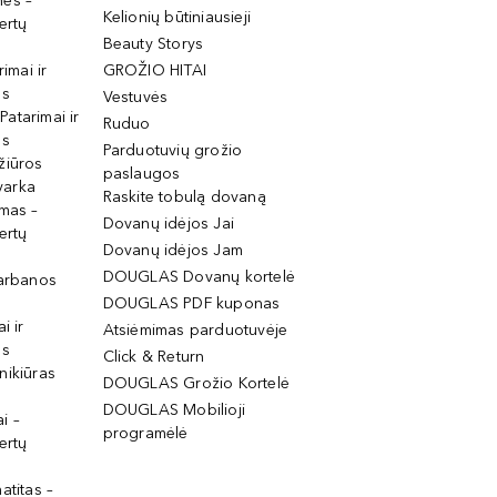
mės –
Kelionių būtiniausieji
ertų
Beauty Storys
rimai ir
GROŽIO HITAI
os
Vestuvės
 Patarimai ir
Ruduo
os
Parduotuvių grožio
žiūros
paslaugos
tvarka
Raskite tobulą dovaną
imas –
Dovanų idėjos Jai
ertų
Dovanų idėjos Jam
DOUGLAS Dovanų kortelė
garbanos
DOUGLAS PDF kuponas
i ir
Atsiėmimas parduotuvėje
os
Click & Return
nikiūras
DOUGLAS Grožio Kortelė
DOUGLAS Mobilioji
i –
programėlė
ertų
atitas –