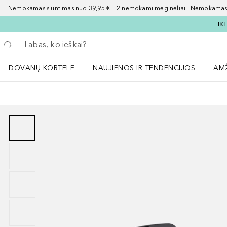
Nemokamas siuntimas nuo 39,95 € 2 nemokami mėginėliai Nemokamas d
IK
Grįžk atgal
Vykdykite paiešką
DOVANŲ KORTELĖ
NAUJIENOS IR TENDENCIJOS
AM
Atidaryti NAUJIENOS IR TENDENCIJOS 
Atid