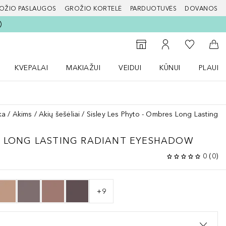
OŽIO PASLAUGOS
GROŽIO KORTELĖ
PARDUOTUVĖS
DOVANOS
slapį
Į mano nor
Į parduotuvių paiešką
Į mano paskyrą
Į kr
KVEPALAI
MAKIAŽUI
VEIDUI
KŪNUI
PLAUK
ŽENKLAI meniu
Atidaryti Kvepalai meniu
Atidaryti MAKIAŽUI meniu
Atidaryti VEIDUI meniu
Atidaryti KŪNUI men
Atidaryt
ka
Akims
Akių šešėliai
Sisley Les Phyto - Ombres Long Lasting 
S LONG LASTING RADIANT EYESHADOW
0
(
0
)
+
9