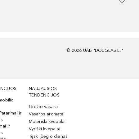
©
2026
UAB "DOUGLAS LT"
NCIJOS
NAUJAUSIOS
TENDENCIJOS
mobilio
Grožio vasara
Patarimai ir
Vasaros aromatai
os
Moteriški kvepalai
mai ir
Vyriški kvepalai
os
Tęsk įdegio dienas