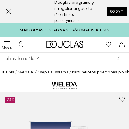
Douglas programėlę
[navigation.slideout.screenreader]
ir reguliariai gaukite
RODYTI
išskirtinius
pasiūlymus ir
nuolaidas
NEMOKAMAS PRISTATYMAS Į PAŠTOMATUS IKI 08 09
Į Douglas pagrindinį pu
Į mano nor
Atidaryti meniu
Į mano paskyrą
Į kr
Meniu
Grįžk atgal
Vykdykite paiešką
Titulinis
Kvepalai
Kvepalai vyrams
Parfumuotos priemonės po sk
-25%