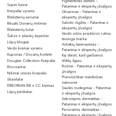
Pigmentinės dėmės –
Super kaina
Patarimai ir ekspertų įžvalgos
Kvepalai vyrams
Glicerinas – Patarimai ir
Blakstienų serumai
ekspertų įžvalgos
Salicilo rūgštis – Patarimai ir
Rituals Dovanų rinkiniai
ekspertų įžvalgos
Blakstienų tušai
Veido odos priežiūros rutina:
Šukos ir plaukų šepečiai
teisinga tvarka
Lūpų blizgiai
Antakių laminavimas –
Veido kremai vyrams
Patarimai ir ekspertų įžvalgos
Kuponas / Dovanų kortelė
Ką daryti, kad garbanos
Douglas Collection Kvepalai
išliktų ilgiau
Rožinė – Patarimai ir ekspertų
Bronzantai
įžvalgos
Nišiniai unisex kvepalai
Prancūziškas manikiūras
Skaistalai
namuose
ERBORIAN BB ir CC kremas
Saulės nudegimai – Patarimai
Lūpų pieštukai
ir ekspertų įžvalgos
Seborėjinis dermatitas –
Patarimai ir ekspertų įžvalgos
Perioralinis dermatitas –
Patarimai ir ekspertų įžvalgos