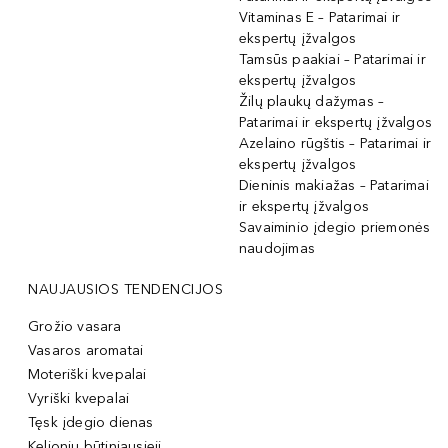
Vitaminas E – Patarimai ir
ekspertų įžvalgos
Tamsūs paakiai – Patarimai ir
ekspertų įžvalgos
Žilų plaukų dažymas –
Patarimai ir ekspertų įžvalgos
Azelaino rūgštis – Patarimai ir
ekspertų įžvalgos
Dieninis makiažas – Patarimai
ir ekspertų įžvalgos
Savaiminio įdegio priemonės
naudojimas
NAUJAUSIOS TENDENCIJOS
Grožio vasara
Vasaros aromatai
Moteriški kvepalai
Vyriški kvepalai
Tęsk įdegio dienas
Kelionių būtiniausieji