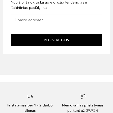
Nuo šiol žinok viską apie grožio tendencijas ir
išskirtinius pasiūlymus
El. pašto adresas
*
REGISTRUOTIS
Pristatymas per 1 - 2 darbo
Nemokamas pristatymas
dienas
perkant už 39,95 €