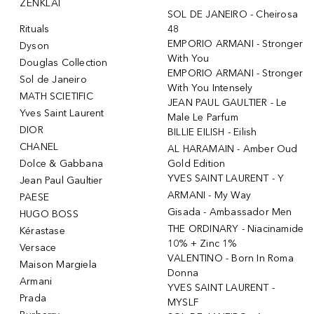
ŽENKLAI
SOL DE JANEIRO - Cheirosa
Rituals
48
EMPORIO ARMANI - Stronger
Dyson
With You
Douglas Collection
EMPORIO ARMANI - Stronger
Sol de Janeiro
With You Intensely
MATH SCIETIFIC
JEAN PAUL GAULTIER - Le
Yves Saint Laurent
Male Le Parfum
DIOR
BILLIE EILISH - Eilish
CHANEL
AL HARAMAIN - Amber Oud
Dolce & Gabbana
Gold Edition
YVES SAINT LAURENT - Y
Jean Paul Gaultier
ARMANI - My Way
PAESE
Gisada - Ambassador Men
HUGO BOSS
THE ORDINARY - Niacinamide
Kérastase
10% + Zinc 1%
Versace
VALENTINO - Born In Roma
Maison Margiela
Donna
Armani
YVES SAINT LAURENT -
Prada
MYSLF