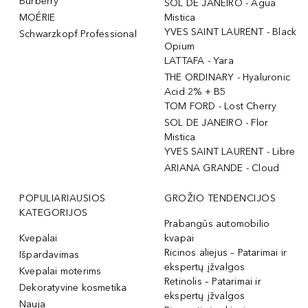
Burberry
SOL DE JANEIRO - Agua
MOÉRIE
Mistica
YVES SAINT LAURENT - Black
Schwarzkopf Professional
Opium
LATTAFA - Yara
THE ORDINARY - Hyaluronic
Acid 2% + B5
TOM FORD - Lost Cherry
SOL DE JANEIRO - Flor
Mistica
YVES SAINT LAURENT - Libre
ARIANA GRANDE - Cloud
POPULIARIAUSIOS
GROŽIO TENDENCIJOS
KATEGORIJOS
Prabangūs automobilio
Kvepalai
kvapai
Ricinos aliejus – Patarimai ir
Išpardavimas
ekspertų įžvalgos
Kvepalai moterims
Retinolis – Patarimai ir
Dekoratyvinė kosmetika
ekspertų įžvalgos
Nauja