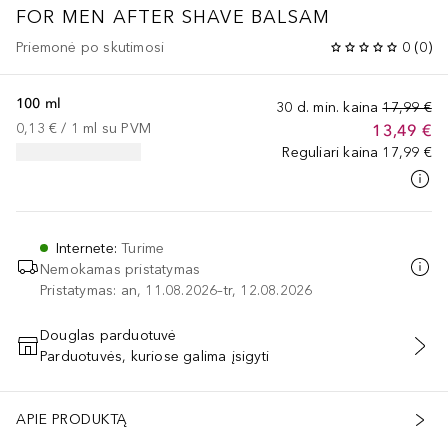
FOR MEN
AFTER SHAVE BALSAM
Priemonė po skutimosi
0
(
0
)
100 ml
30 d. min. kaina
17,99 €
0,13 €
 / 
1
ml
su PVM
13,49 €
Reguliari kaina
17,99 €
Internete
:
Turime
Nemokamas pristatymas
Pristatymas: an, 11.08.2026–tr, 12.08.2026
Douglas parduotuvė
Parduotuvės, kuriose galima įsigyti
PRIDĖTI Į KREPŠELĮ
APIE PRODUKTĄ