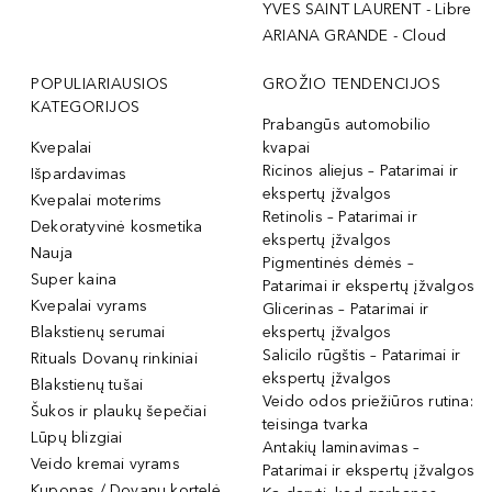
YVES SAINT LAURENT - Libre
ARIANA GRANDE - Cloud
POPULIARIAUSIOS
GROŽIO TENDENCIJOS
KATEGORIJOS
Prabangūs automobilio
Kvepalai
kvapai
Ricinos aliejus – Patarimai ir
Išpardavimas
ekspertų įžvalgos
Kvepalai moterims
Retinolis – Patarimai ir
Dekoratyvinė kosmetika
ekspertų įžvalgos
Nauja
Pigmentinės dėmės –
Super kaina
Patarimai ir ekspertų įžvalgos
Kvepalai vyrams
Glicerinas – Patarimai ir
Blakstienų serumai
ekspertų įžvalgos
Salicilo rūgštis – Patarimai ir
Rituals Dovanų rinkiniai
ekspertų įžvalgos
Blakstienų tušai
Veido odos priežiūros rutina:
Šukos ir plaukų šepečiai
teisinga tvarka
Lūpų blizgiai
Antakių laminavimas –
Veido kremai vyrams
Patarimai ir ekspertų įžvalgos
Kuponas / Dovanų kortelė