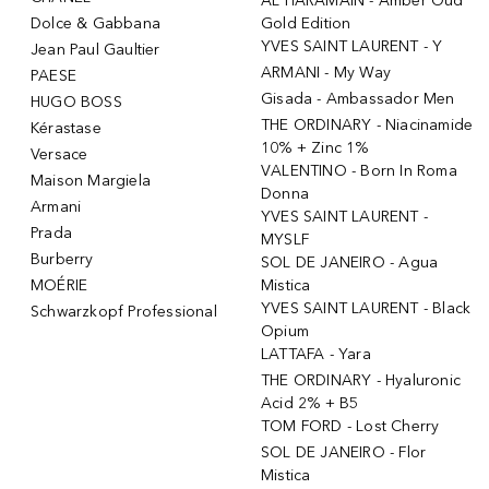
AL HARAMAIN - Amber Oud
Dolce & Gabbana
Gold Edition
YVES SAINT LAURENT - Y
Jean Paul Gaultier
ARMANI - My Way
PAESE
Gisada - Ambassador Men
HUGO BOSS
THE ORDINARY - Niacinamide
Kérastase
10% + Zinc 1%
Versace
VALENTINO - Born In Roma
Maison Margiela
Donna
Armani
YVES SAINT LAURENT -
Prada
MYSLF
Burberry
SOL DE JANEIRO - Agua
MOÉRIE
Mistica
YVES SAINT LAURENT - Black
Schwarzkopf Professional
Opium
LATTAFA - Yara
THE ORDINARY - Hyaluronic
Acid 2% + B5
TOM FORD - Lost Cherry
SOL DE JANEIRO - Flor
Mistica