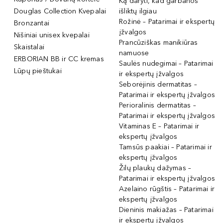
Ką daryti, kad garbanos
Douglas Collection Kvepalai
išliktų ilgiau
Rožinė – Patarimai ir ekspertų
Bronzantai
įžvalgos
Nišiniai unisex kvepalai
Prancūziškas manikiūras
Skaistalai
namuose
ERBORIAN BB ir CC kremas
Saulės nudegimai – Patarimai
Lūpų pieštukai
ir ekspertų įžvalgos
Seborėjinis dermatitas –
Patarimai ir ekspertų įžvalgos
Perioralinis dermatitas –
Patarimai ir ekspertų įžvalgos
Vitaminas E – Patarimai ir
ekspertų įžvalgos
Tamsūs paakiai – Patarimai ir
ekspertų įžvalgos
Žilų plaukų dažymas –
Patarimai ir ekspertų įžvalgos
Azelaino rūgštis – Patarimai ir
ekspertų įžvalgos
Dieninis makiažas – Patarimai
ir ekspertų įžvalgos