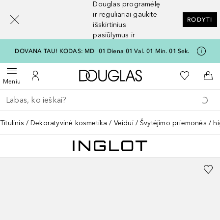
Douglas programėlę
[navigation.slideout.screenreader]
ir reguliariai gaukite
RODYTI
išskirtinius
pasiūlymus ir
nuolaidas
DOVANA TAU! KODAS: MD
01
Diena
01
Val.
01
Min.
01
Sek.
Į Douglas pagrindinį pu
Į mano nor
Atidaryti meniu
Į mano paskyrą
Į kr
Meniu
Grįžk atgal
Vykdykite paiešką
Titulinis
Dekoratyvinė kosmetika
Veidui
Švytėjimo priemonės / hi