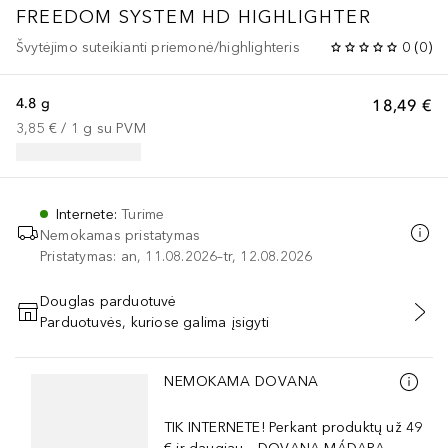
FREEDOM SYSTEM HD HIGHLIGHTER
Švytėjimo suteikianti priemonė/highlighteris
0
(
0
)
4.8 g
18,49 €
3,85 €
 / 
1
g
su PVM
Internete
:
Turime
Nemokamas pristatymas
Pristatymas: an, 11.08.2026–tr, 12.08.2026
Douglas parduotuvė
Parduotuvės, kuriose galima įsigyti
PRIDĖTI Į KREPŠELĮ
Praleisti slankiklį
NEMOKAMA DOVANA
TIK INTERNETE! Perkant produktų už 49