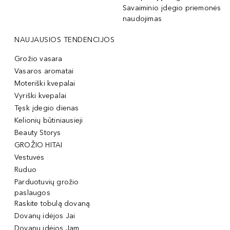
Savaiminio įdegio priemonės
naudojimas
NAUJAUSIOS TENDENCIJOS
Grožio vasara
Vasaros aromatai
Moteriški kvepalai
Vyriški kvepalai
Tęsk įdegio dienas
Kelionių būtiniausieji
Beauty Storys
GROŽIO HITAI
Vestuvės
Ruduo
Parduotuvių grožio
paslaugos
Raskite tobulą dovaną
Dovanų idėjos Jai
Dovanų idėjos Jam