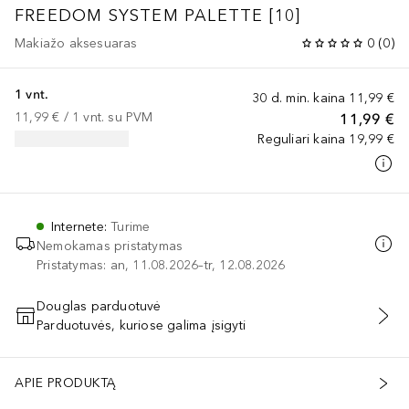
FREEDOM SYSTEM PALETTE [10]
Makiažo aksesuaras
0
(
0
)
1 vnt.
30 d. min. kaina
11,99 €
11,99 €
 / 
1
vnt.
su PVM
11,99 €
Reguliari kaina
19,99 €
Internete
:
Turime
Nemokamas pristatymas
Pristatymas: an, 11.08.2026–tr, 12.08.2026
Douglas parduotuvė
Parduotuvės, kuriose galima įsigyti
PRIDĖTI Į KREPŠELĮ
APIE PRODUKTĄ