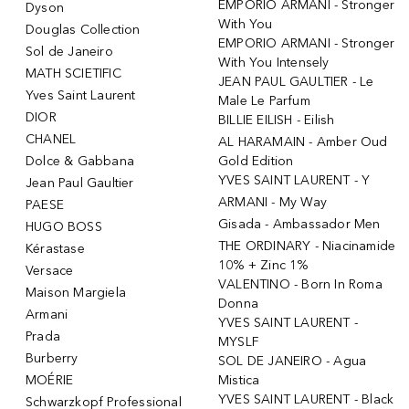
EMPORIO ARMANI - Stronger
Dyson
With You
Douglas Collection
EMPORIO ARMANI - Stronger
Sol de Janeiro
With You Intensely
MATH SCIETIFIC
JEAN PAUL GAULTIER - Le
Yves Saint Laurent
Male Le Parfum
DIOR
BILLIE EILISH - Eilish
CHANEL
AL HARAMAIN - Amber Oud
Dolce & Gabbana
Gold Edition
YVES SAINT LAURENT - Y
Jean Paul Gaultier
ARMANI - My Way
PAESE
Gisada - Ambassador Men
HUGO BOSS
THE ORDINARY - Niacinamide
Kérastase
10% + Zinc 1%
Versace
VALENTINO - Born In Roma
Maison Margiela
Donna
Armani
YVES SAINT LAURENT -
Prada
MYSLF
Burberry
SOL DE JANEIRO - Agua
MOÉRIE
Mistica
YVES SAINT LAURENT - Black
Schwarzkopf Professional