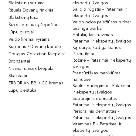
Blakstienų serumai
ekspertų įžvalgos
Salicilo rūgštis – Patarimai ir
Rituals Dovanų rinkiniai
ekspertų įžvalgos
Blakstienų tušai
Veido odos priežiūros rutina:
Šukos ir plaukų šepečiai
teisinga tvarka
Lūpų blizgiai
Antakių laminavimas –
Veido kremai vyrams
Patarimai ir ekspertų įžvalgos
Kuponas / Dovanų kortelė
Ką daryti, kad garbanos
Douglas Collection Kvepalai
išliktų ilgiau
Rožinė – Patarimai ir ekspertų
Bronzantai
įžvalgos
Nišiniai unisex kvepalai
Prancūziškas manikiūras
Skaistalai
namuose
ERBORIAN BB ir CC kremas
Saulės nudegimai – Patarimai
Lūpų pieštukai
ir ekspertų įžvalgos
Seborėjinis dermatitas –
Patarimai ir ekspertų įžvalgos
Perioralinis dermatitas –
Patarimai ir ekspertų įžvalgos
Vitaminas E – Patarimai ir
ekspertų įžvalgos