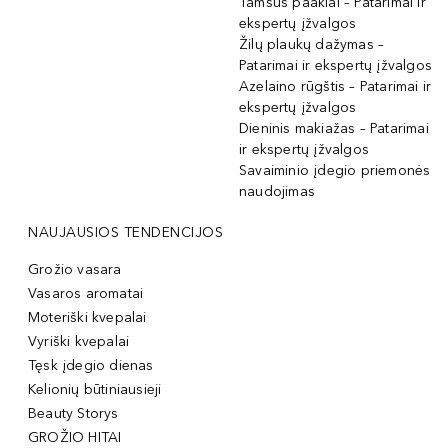
Tamsūs paakiai – Patarimai ir
ekspertų įžvalgos
Žilų plaukų dažymas –
Patarimai ir ekspertų įžvalgos
Azelaino rūgštis – Patarimai ir
ekspertų įžvalgos
Dieninis makiažas – Patarimai
ir ekspertų įžvalgos
Savaiminio įdegio priemonės
naudojimas
NAUJAUSIOS TENDENCIJOS
Grožio vasara
Vasaros aromatai
Moteriški kvepalai
Vyriški kvepalai
Tęsk įdegio dienas
Kelionių būtiniausieji
Beauty Storys
GROŽIO HITAI