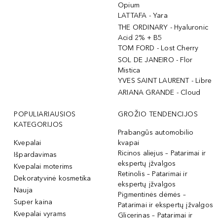
Opium
LATTAFA - Yara
THE ORDINARY - Hyaluronic
Acid 2% + B5
TOM FORD - Lost Cherry
SOL DE JANEIRO - Flor
Mistica
YVES SAINT LAURENT - Libre
ARIANA GRANDE - Cloud
POPULIARIAUSIOS
GROŽIO TENDENCIJOS
KATEGORIJOS
Prabangūs automobilio
Kvepalai
kvapai
Ricinos aliejus – Patarimai ir
Išpardavimas
ekspertų įžvalgos
Kvepalai moterims
Retinolis – Patarimai ir
Dekoratyvinė kosmetika
ekspertų įžvalgos
Nauja
Pigmentinės dėmės –
Super kaina
Patarimai ir ekspertų įžvalgos
Kvepalai vyrams
Glicerinas – Patarimai ir