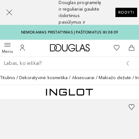
Douglas programėlę
[navigation.slideout.screenreader]
ir reguliariai gaukite
RODYTI
išskirtinius
pasiūlymus ir
nuolaidas
NEMOKAMAS PRISTATYMAS Į PAŠTOMATUS IKI 08 09
Į Douglas pagrindinį pu
Į mano nor
Atidaryti meniu
Į mano paskyrą
Į kr
Meniu
Grįžk atgal
Vykdykite paiešką
Titulinis
Dekoratyvinė kosmetika
Aksesuarai
Makiažo dėžutė
I