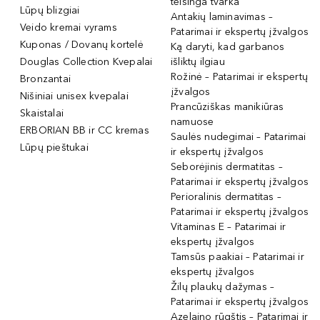
teisinga tvarka
Lūpų blizgiai
Antakių laminavimas –
Veido kremai vyrams
Patarimai ir ekspertų įžvalgos
Kuponas / Dovanų kortelė
Ką daryti, kad garbanos
Douglas Collection Kvepalai
išliktų ilgiau
Rožinė – Patarimai ir ekspertų
Bronzantai
įžvalgos
Nišiniai unisex kvepalai
Prancūziškas manikiūras
Skaistalai
namuose
ERBORIAN BB ir CC kremas
Saulės nudegimai – Patarimai
Lūpų pieštukai
ir ekspertų įžvalgos
Seborėjinis dermatitas –
Patarimai ir ekspertų įžvalgos
Perioralinis dermatitas –
Patarimai ir ekspertų įžvalgos
Vitaminas E – Patarimai ir
ekspertų įžvalgos
Tamsūs paakiai – Patarimai ir
ekspertų įžvalgos
Žilų plaukų dažymas –
Patarimai ir ekspertų įžvalgos
Azelaino rūgštis – Patarimai ir