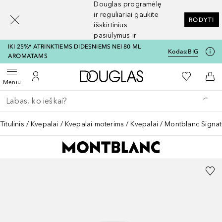
Douglas programėlę
[navigation.slideout.screenreader]
ir reguliariai gaukite
RODYTI
išskirtinius
pasiūlymus ir
nuolaidas
IKI 25%* ATRINKTIEMS DIDESNIEMS NEI 80 ML
Kodas:
BIG
AROMATAMS
Į Douglas pagrindinį pu
Į mano nor
Atidaryti meniu
Į mano paskyrą
Į kr
Meniu
Grįžk atgal
Vykdykite paiešką
Titulinis
Kvepalai
Kvepalai moterims
Kvepalai
Montblanc Signat