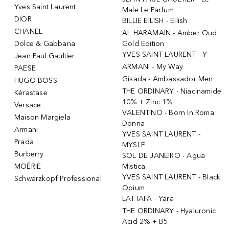
Yves Saint Laurent
Male Le Parfum
DIOR
BILLIE EILISH - Eilish
CHANEL
AL HARAMAIN - Amber Oud
Dolce & Gabbana
Gold Edition
YVES SAINT LAURENT - Y
Jean Paul Gaultier
ARMANI - My Way
PAESE
Gisada - Ambassador Men
HUGO BOSS
THE ORDINARY - Niacinamide
Kérastase
10% + Zinc 1%
Versace
VALENTINO - Born In Roma
Maison Margiela
Donna
Armani
YVES SAINT LAURENT -
Prada
MYSLF
Burberry
SOL DE JANEIRO - Agua
MOÉRIE
Mistica
YVES SAINT LAURENT - Black
Schwarzkopf Professional
Opium
LATTAFA - Yara
THE ORDINARY - Hyaluronic
Acid 2% + B5