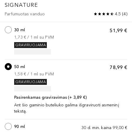
SIGNATURE
Parfumuotas vanduo
4.5
(
4
)
30 ml
51,99 €
1,73 €
 / 
1
ml
su PVM
GRAVIRUOJAMA
50 ml
78,99 €
1,58 €
 / 
1
ml
su PVM
GRAVIRUOJAMA
Pasirenkamas graviravimas (+ 3,89 €)
Ant šio gaminio buteliuko galima išgraviruoti asmeninį
tekstą.
90 ml
30 d. min. kaina
99,00 €