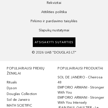
Rekvizitai
Atitikties politika
Pirkimo ir pardavimo taisyklės
Slapukų nustatymai
ATSISAKYTI SUTARTIES
©
2026
UAB "DOUGLAS LT"
POPULIARIAUSI PREKIŲ
POPULIARIAUSI PRODUKTAI
ŽENKLAI
SOL DE JANEIRO - Cheirosa
Rituals
48
EMPORIO ARMANI - Stronger
Dyson
With You
Douglas Collection
EMPORIO ARMANI - Stronger
Sol de Janeiro
With You Intensely
MATH SCIETIFIC
JEAN PAUL GAULTIER - Le