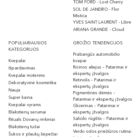
TOM FORD - Lost Cherry
SOL DE JANEIRO - Flor
Mistica
YVES SAINT LAURENT - Libre
ARIANA GRANDE - Cloud
POPULIARIAUSIOS
GROŽIO TENDENCIJOS
KATEGORIJOS
Prabangūs automobilio
Kvepalai
kvapai
Ricinos aliejus – Patarimai ir
Išpardavimas
ekspertų įžvalgos
Kvepalai moterims
Retinolis – Patarimai ir
Dekoratyvinė kosmetika
ekspertų įžvalgos
Nauja
Pigmentinės dėmės –
Super kaina
Patarimai ir ekspertų įžvalgos
Kvepalai vyrams
Glicerinas – Patarimai ir
Blakstienų serumai
ekspertų įžvalgos
Salicilo rūgštis – Patarimai ir
Rituals Dovanų rinkiniai
ekspertų įžvalgos
Blakstienų tušai
Veido odos priežiūros rutina:
Šukos ir plaukų šepečiai