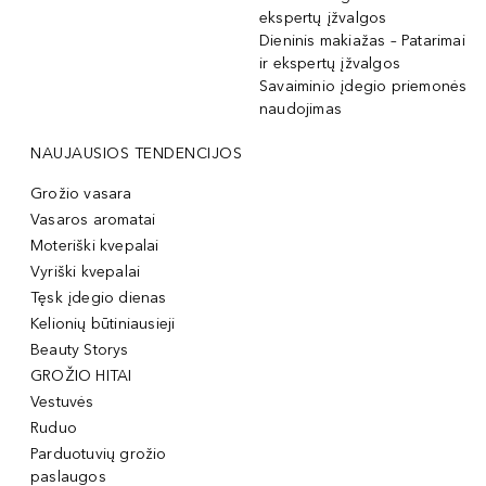
ekspertų įžvalgos
Dieninis makiažas – Patarimai
ir ekspertų įžvalgos
Savaiminio įdegio priemonės
naudojimas
NAUJAUSIOS TENDENCIJOS
Grožio vasara
Vasaros aromatai
Moteriški kvepalai
Vyriški kvepalai
Tęsk įdegio dienas
Kelionių būtiniausieji
Beauty Storys
GROŽIO HITAI
Vestuvės
Ruduo
Parduotuvių grožio
paslaugos