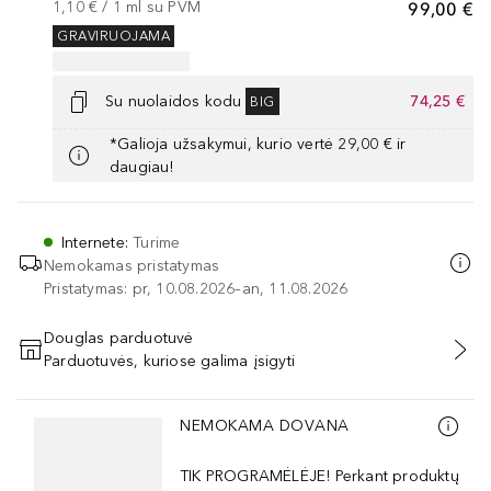
1,10 €
 / 
1
ml
su PVM
99,00 €
GRAVIRUOJAMA
Su nuolaidos kodu
74,25 €
BIG
*Galioja užsakymui, kurio vertė 29,00 € ir
daugiau!
Internete
:
Turime
Nemokamas pristatymas
Pristatymas: pr, 10.08.2026–an, 11.08.2026
Douglas parduotuvė
Parduotuvės, kuriose galima įsigyti
PRIDĖTI Į KREPŠELĮ
Praleisti slankiklį
NEMOKAMA DOVANA
TIK PROGRAMĖLĖJE! Perkant produktų