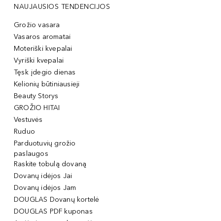
NAUJAUSIOS TENDENCIJOS
Grožio vasara
Vasaros aromatai
Moteriški kvepalai
Vyriški kvepalai
Tęsk įdegio dienas
Kelionių būtiniausieji
Beauty Storys
GROŽIO HITAI
Vestuvės
Ruduo
Parduotuvių grožio
paslaugos
Raskite tobulą dovaną
Dovanų idėjos Jai
Dovanų idėjos Jam
DOUGLAS Dovanų kortelė
DOUGLAS PDF kuponas