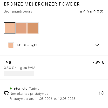
BRONZE ME! BRONZER POWDER
Bronzinanti pudra
0
(
0
)
Nr. 01 - Light
16 g
7,99 €
0,50 €
 / 
1
g
su PVM
Internete
:
Turime
Nemokamas pristatymas
Pristatymas: an, 11.08.2026–tr, 12.08.2026