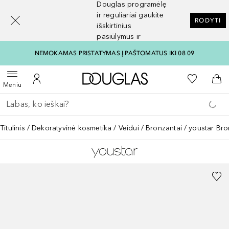
Douglas programėlę
[navigation.slideout.screenreader]
ir reguliariai gaukite
RODYTI
išskirtinius
pasiūlymus ir
nuolaidas
NEMOKAMAS PRISTATYMAS Į PAŠTOMATUS IKI 08 09
Į Douglas pagrindinį pu
Į mano nor
Atidaryti meniu
Į mano paskyrą
Į kr
Meniu
Grįžk atgal
Vykdykite paiešką
Titulinis
Dekoratyvinė kosmetika
Veidui
Bronzantai
youstar Br