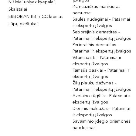
įžvalgos
Nišiniai unisex kvepalai
Prancūziškas manikiūras
Skaistalai
namuose
ERBORIAN BB ir CC kremas
Saulės nudegimai – Patarimai
Lūpų pieštukai
ir ekspertų įžvalgos
Seborėjinis dermatitas –
Patarimai ir ekspertų įžvalgos
Perioralinis dermatitas –
Patarimai ir ekspertų įžvalgos
Vitaminas E – Patarimai ir
ekspertų įžvalgos
Tamsūs paakiai – Patarimai ir
ekspertų įžvalgos
Žilų plaukų dažymas –
Patarimai ir ekspertų įžvalgos
Azelaino rūgštis – Patarimai ir
ekspertų įžvalgos
Dieninis makiažas – Patarimai
ir ekspertų įžvalgos
Savaiminio įdegio priemonės
naudojimas