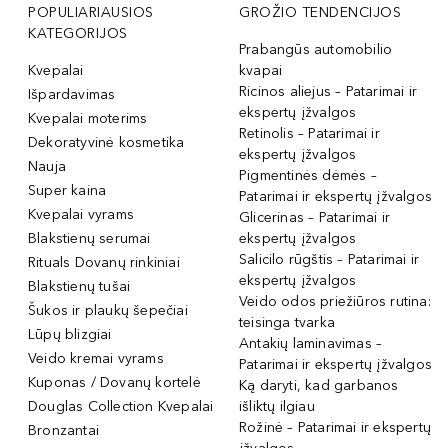
POPULIARIAUSIOS
GROŽIO TENDENCIJOS
KATEGORIJOS
Prabangūs automobilio
Kvepalai
kvapai
Ricinos aliejus – Patarimai ir
Išpardavimas
ekspertų įžvalgos
Kvepalai moterims
Retinolis – Patarimai ir
Dekoratyvinė kosmetika
ekspertų įžvalgos
Nauja
Pigmentinės dėmės –
Super kaina
Patarimai ir ekspertų įžvalgos
Kvepalai vyrams
Glicerinas – Patarimai ir
Blakstienų serumai
ekspertų įžvalgos
Salicilo rūgštis – Patarimai ir
Rituals Dovanų rinkiniai
ekspertų įžvalgos
Blakstienų tušai
Veido odos priežiūros rutina:
Šukos ir plaukų šepečiai
teisinga tvarka
Lūpų blizgiai
Antakių laminavimas –
Veido kremai vyrams
Patarimai ir ekspertų įžvalgos
Kuponas / Dovanų kortelė
Ką daryti, kad garbanos
Douglas Collection Kvepalai
išliktų ilgiau
Rožinė – Patarimai ir ekspertų
Bronzantai