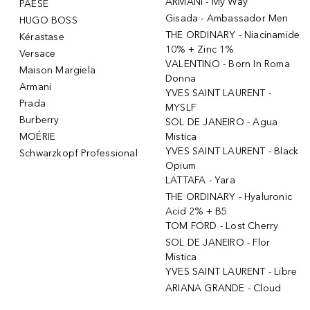
ARMANI - My Way
PAESE
Gisada - Ambassador Men
HUGO BOSS
THE ORDINARY - Niacinamide
Kérastase
10% + Zinc 1%
Versace
VALENTINO - Born In Roma
Maison Margiela
Donna
Armani
YVES SAINT LAURENT -
Prada
MYSLF
Burberry
SOL DE JANEIRO - Agua
MOÉRIE
Mistica
YVES SAINT LAURENT - Black
Schwarzkopf Professional
Opium
LATTAFA - Yara
THE ORDINARY - Hyaluronic
Acid 2% + B5
TOM FORD - Lost Cherry
SOL DE JANEIRO - Flor
Mistica
YVES SAINT LAURENT - Libre
ARIANA GRANDE - Cloud