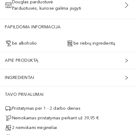
Douglas parduotuvė
Parduotuvės, kuriose galima įsigyti
PRIDĖTI Į KREPŠELĮ
PAPILDOMA INFORMACIJA
be alkoholio
be riebių ingredientų
APIE PRODUKTĄ
INGREDIENTAI
TAVO PRIVALUMAI
Pristatymas per 1 - 2 darbo dienas
Nemokamas pristatymas perkant už 39,95 €
2 nemokami mėginėliai