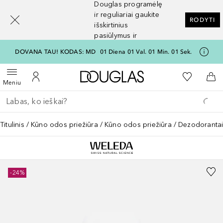
Douglas programėlę
[navigation.slideout.screenreader]
ir reguliariai gaukite
RODYTI
išskirtinius
pasiūlymus ir
nuolaidas
DOVANA TAU! KODAS: MD
01
Diena
01
Val.
01
Min.
01
Sek.
Į Douglas pagrindinį pu
Į mano nor
Atidaryti meniu
Į mano paskyrą
Į kr
Meniu
Grįžk atgal
Vykdykite paiešką
Titulinis
Kūno odos priežiūra
Kūno odos priežiūra
Dezodoranta
-24%