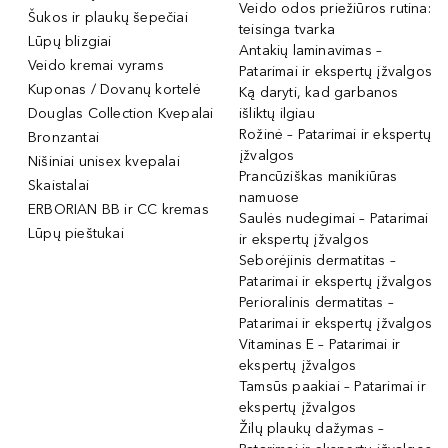
Veido odos priežiūros rutina:
Šukos ir plaukų šepečiai
teisinga tvarka
Lūpų blizgiai
Antakių laminavimas –
Veido kremai vyrams
Patarimai ir ekspertų įžvalgos
Kuponas / Dovanų kortelė
Ką daryti, kad garbanos
Douglas Collection Kvepalai
išliktų ilgiau
Rožinė – Patarimai ir ekspertų
Bronzantai
įžvalgos
Nišiniai unisex kvepalai
Prancūziškas manikiūras
Skaistalai
namuose
ERBORIAN BB ir CC kremas
Saulės nudegimai – Patarimai
Lūpų pieštukai
ir ekspertų įžvalgos
Seborėjinis dermatitas –
Patarimai ir ekspertų įžvalgos
Perioralinis dermatitas –
Patarimai ir ekspertų įžvalgos
Vitaminas E – Patarimai ir
ekspertų įžvalgos
Tamsūs paakiai – Patarimai ir
ekspertų įžvalgos
Žilų plaukų dažymas –