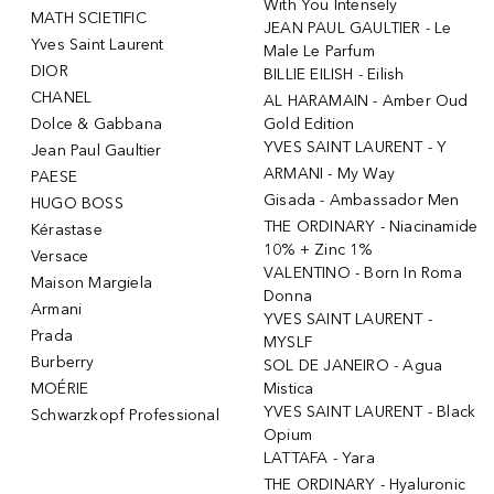
With You Intensely
MATH SCIETIFIC
JEAN PAUL GAULTIER - Le
Yves Saint Laurent
Male Le Parfum
DIOR
BILLIE EILISH - Eilish
CHANEL
AL HARAMAIN - Amber Oud
Dolce & Gabbana
Gold Edition
YVES SAINT LAURENT - Y
Jean Paul Gaultier
ARMANI - My Way
PAESE
Gisada - Ambassador Men
HUGO BOSS
THE ORDINARY - Niacinamide
Kérastase
10% + Zinc 1%
Versace
VALENTINO - Born In Roma
Maison Margiela
Donna
Armani
YVES SAINT LAURENT -
Prada
MYSLF
Burberry
SOL DE JANEIRO - Agua
MOÉRIE
Mistica
YVES SAINT LAURENT - Black
Schwarzkopf Professional
Opium
LATTAFA - Yara
THE ORDINARY - Hyaluronic