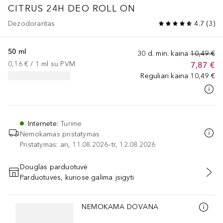
CITRUS
24H DEO ROLL ON
Dezodorantas
4.7
(
3
)
50 ml
30 d. min. kaina
10,49 €
0,16 €
 / 
1
ml
su PVM
7,87 €
Reguliari kaina
10,49 €
Internete
:
Turime
Nemokamas pristatymas
Pristatymas: an, 11.08.2026–tr, 12.08.2026
Douglas parduotuvė
Parduotuvės, kuriose galima įsigyti
PRIDĖTI Į KREPŠELĮ
Praleisti slankiklį
NEMOKAMA DOVANA