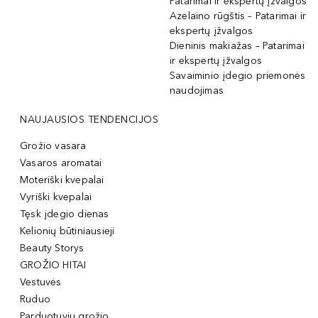
Patarimai ir ekspertų įžvalgos
Azelaino rūgštis – Patarimai ir
ekspertų įžvalgos
Dieninis makiažas – Patarimai
ir ekspertų įžvalgos
Savaiminio įdegio priemonės
naudojimas
NAUJAUSIOS TENDENCIJOS
Grožio vasara
Vasaros aromatai
Moteriški kvepalai
Vyriški kvepalai
Tęsk įdegio dienas
Kelionių būtiniausieji
Beauty Storys
GROŽIO HITAI
Vestuvės
Ruduo
Parduotuvių grožio