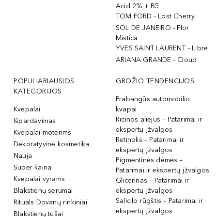
Acid 2% + B5
TOM FORD - Lost Cherry
SOL DE JANEIRO - Flor
Mistica
YVES SAINT LAURENT - Libre
ARIANA GRANDE - Cloud
POPULIARIAUSIOS
GROŽIO TENDENCIJOS
KATEGORIJOS
Prabangūs automobilio
Kvepalai
kvapai
Ricinos aliejus – Patarimai ir
Išpardavimas
ekspertų įžvalgos
Kvepalai moterims
Retinolis – Patarimai ir
Dekoratyvinė kosmetika
ekspertų įžvalgos
Nauja
Pigmentinės dėmės –
Super kaina
Patarimai ir ekspertų įžvalgos
Kvepalai vyrams
Glicerinas – Patarimai ir
Blakstienų serumai
ekspertų įžvalgos
Salicilo rūgštis – Patarimai ir
Rituals Dovanų rinkiniai
ekspertų įžvalgos
Blakstienų tušai