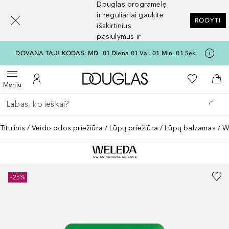
Douglas programėlę
[navigation.slideout.screenreader]
ir reguliariai gaukite
RODYTI
išskirtinius
pasiūlymus ir
nuolaidas
DOVANA TAU! KODAS: MD
01
Diena
01
Val.
01
Min.
01
Sek.
Į Douglas pagrindinį pu
Į mano nor
Atidaryti meniu
Į mano paskyrą
Į kr
Meniu
Grįžk atgal
Vykdykite paiešką
Titulinis
Veido odos priežiūra
Lūpų priežiūra
Lūpų balzamas
W
-25%