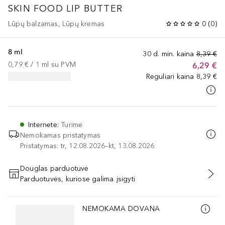
SKIN FOOD
LIP BUTTER
Lūpų balzamas, Lūpų kremas
0
(
0
)
8 ml
30 d. min. kaina
8,39 €
0,79 €
 / 
1
ml
su PVM
6,29 €
Reguliari kaina
8,39 €
Internete
:
Turime
Nemokamas pristatymas
Pristatymas: tr, 12.08.2026–kt, 13.08.2026
Douglas parduotuvė
Parduotuvės, kuriose galima įsigyti
PRIDĖTI Į KREPŠELĮ
Praleisti slankiklį
NEMOKAMA DOVANA