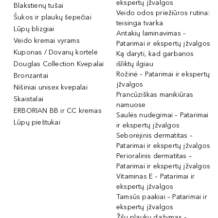
ekspertų įžvalgos
Blakstienų tušai
Veido odos priežiūros rutina:
Šukos ir plaukų šepečiai
teisinga tvarka
Lūpų blizgiai
Antakių laminavimas –
Veido kremai vyrams
Patarimai ir ekspertų įžvalgos
Kuponas / Dovanų kortelė
Ką daryti, kad garbanos
Douglas Collection Kvepalai
išliktų ilgiau
Rožinė – Patarimai ir ekspertų
Bronzantai
įžvalgos
Nišiniai unisex kvepalai
Prancūziškas manikiūras
Skaistalai
namuose
ERBORIAN BB ir CC kremas
Saulės nudegimai – Patarimai
Lūpų pieštukai
ir ekspertų įžvalgos
Seborėjinis dermatitas –
Patarimai ir ekspertų įžvalgos
Perioralinis dermatitas –
Patarimai ir ekspertų įžvalgos
Vitaminas E – Patarimai ir
ekspertų įžvalgos
Tamsūs paakiai – Patarimai ir
ekspertų įžvalgos
Žilų plaukų dažymas –