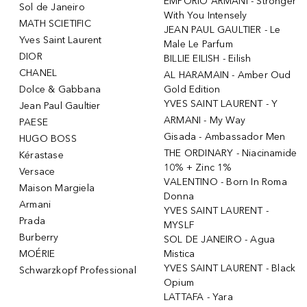
EMPORIO ARMANI - Stronger
Sol de Janeiro
With You Intensely
MATH SCIETIFIC
JEAN PAUL GAULTIER - Le
Yves Saint Laurent
Male Le Parfum
DIOR
BILLIE EILISH - Eilish
CHANEL
AL HARAMAIN - Amber Oud
Dolce & Gabbana
Gold Edition
YVES SAINT LAURENT - Y
Jean Paul Gaultier
ARMANI - My Way
PAESE
Gisada - Ambassador Men
HUGO BOSS
THE ORDINARY - Niacinamide
Kérastase
10% + Zinc 1%
Versace
VALENTINO - Born In Roma
Maison Margiela
Donna
Armani
YVES SAINT LAURENT -
Prada
MYSLF
Burberry
SOL DE JANEIRO - Agua
MOÉRIE
Mistica
YVES SAINT LAURENT - Black
Schwarzkopf Professional
Opium
LATTAFA - Yara