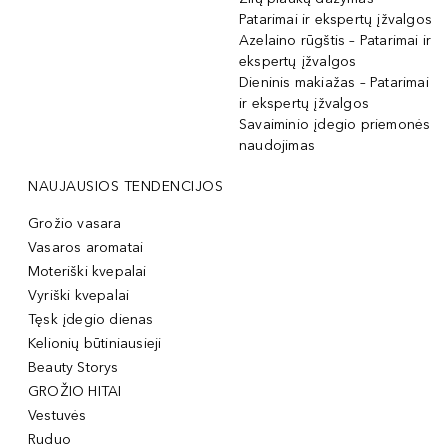
Patarimai ir ekspertų įžvalgos
Azelaino rūgštis – Patarimai ir
ekspertų įžvalgos
Dieninis makiažas – Patarimai
ir ekspertų įžvalgos
Savaiminio įdegio priemonės
naudojimas
NAUJAUSIOS TENDENCIJOS
Grožio vasara
Vasaros aromatai
Moteriški kvepalai
Vyriški kvepalai
Tęsk įdegio dienas
Kelionių būtiniausieji
Beauty Storys
GROŽIO HITAI
Vestuvės
Ruduo