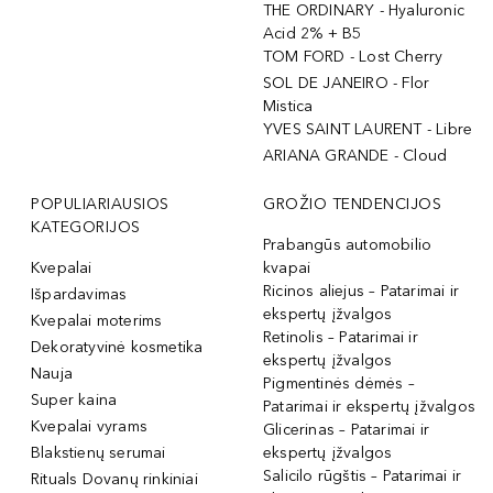
THE ORDINARY - Hyaluronic
Acid 2% + B5
TOM FORD - Lost Cherry
SOL DE JANEIRO - Flor
Mistica
YVES SAINT LAURENT - Libre
ARIANA GRANDE - Cloud
POPULIARIAUSIOS
GROŽIO TENDENCIJOS
KATEGORIJOS
Prabangūs automobilio
Kvepalai
kvapai
Ricinos aliejus – Patarimai ir
Išpardavimas
ekspertų įžvalgos
Kvepalai moterims
Retinolis – Patarimai ir
Dekoratyvinė kosmetika
ekspertų įžvalgos
Nauja
Pigmentinės dėmės –
Super kaina
Patarimai ir ekspertų įžvalgos
Kvepalai vyrams
Glicerinas – Patarimai ir
Blakstienų serumai
ekspertų įžvalgos
Salicilo rūgštis – Patarimai ir
Rituals Dovanų rinkiniai