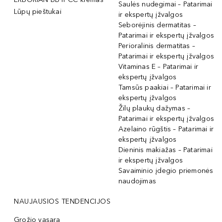
Saulės nudegimai – Patarimai
Lūpų pieštukai
ir ekspertų įžvalgos
Seborėjinis dermatitas –
Patarimai ir ekspertų įžvalgos
Perioralinis dermatitas –
Patarimai ir ekspertų įžvalgos
Vitaminas E – Patarimai ir
ekspertų įžvalgos
Tamsūs paakiai – Patarimai ir
ekspertų įžvalgos
Žilų plaukų dažymas –
Patarimai ir ekspertų įžvalgos
Azelaino rūgštis – Patarimai ir
ekspertų įžvalgos
Dieninis makiažas – Patarimai
ir ekspertų įžvalgos
Savaiminio įdegio priemonės
naudojimas
NAUJAUSIOS TENDENCIJOS
Grožio vasara