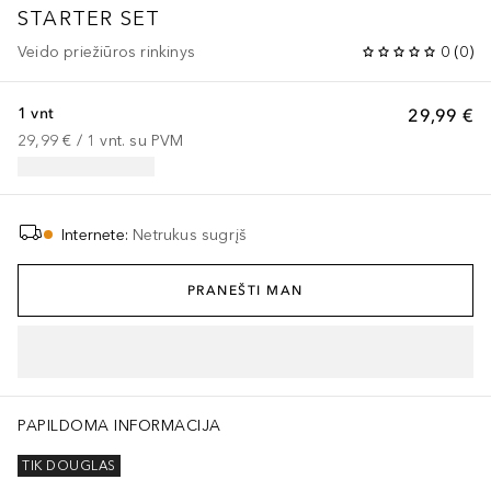
STARTER SET
Veido priežiūros rinkinys
0
(
0
)
1 vnt
29,99 €
29,99 €
 / 
1
vnt.
su PVM
Internete
:
Netrukus sugrįš
PRANEŠTI MAN
PAPILDOMA INFORMACIJA
TIK DOUGLAS