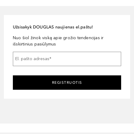
Užsisakyk DOUGLAS naujienas el.paštu!
Nuo šiol žinok viską apie grožio tendencijas ir
išskirtinius pasiūlymus
El. pašto adresas
*
REGISTRUOTIS