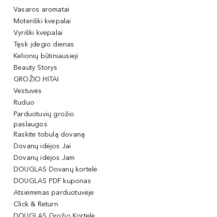
Vasaros aromatai
Moteriški kvepalai
Vyriški kvepalai
Tęsk įdegio dienas
Kelionių būtiniausieji
Beauty Storys
GROŽIO HITAI
Vestuvės
Ruduo
Parduotuvių grožio
paslaugos
Raskite tobulą dovaną
Dovanų idėjos Jai
Dovanų idėjos Jam
DOUGLAS Dovanų kortelė
DOUGLAS PDF kuponas
Atsiėmimas parduotuvėje
Click & Return
DOUGLAS Grožio Kortelė