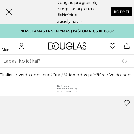
Douglas programėlę
[navigation.slideout.screenreader]
ir reguliariai gaukite
RODYTI
išskirtinius
pasiūlymus ir
nuolaidas
NEMOKAMAS PRISTATYMAS Į PAŠTOMATUS IKI 08 09
Į Douglas pagrindinį pu
Į mano nor
Atidaryti meniu
Į mano paskyrą
Į kr
Meniu
Grįžk atgal
Vykdykite paiešką
Titulinis
Veido odos priežiūra
Veido odos priežiūra
Veido odos p