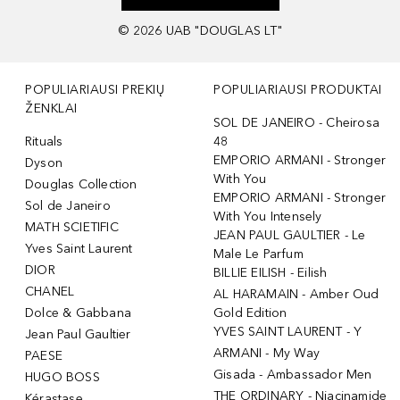
©
2026
UAB "DOUGLAS LT"
POPULIARIAUSI PREKIŲ
POPULIARIAUSI PRODUKTAI
ŽENKLAI
SOL DE JANEIRO - Cheirosa
Rituals
48
EMPORIO ARMANI - Stronger
Dyson
With You
Douglas Collection
EMPORIO ARMANI - Stronger
Sol de Janeiro
With You Intensely
MATH SCIETIFIC
JEAN PAUL GAULTIER - Le
Yves Saint Laurent
Male Le Parfum
DIOR
BILLIE EILISH - Eilish
CHANEL
AL HARAMAIN - Amber Oud
Dolce & Gabbana
Gold Edition
YVES SAINT LAURENT - Y
Jean Paul Gaultier
ARMANI - My Way
PAESE
Gisada - Ambassador Men
HUGO BOSS
THE ORDINARY - Niacinamide
Kérastase