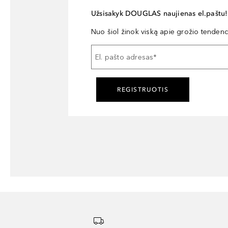
Užsisakyk DOUGLAS naujienas el.paštu!
Nuo šiol žinok viską apie grožio tendencij
El. pašto adresas
*
REGISTRUOTIS