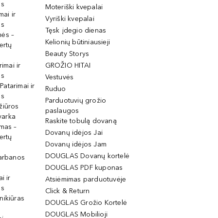
os
Moteriški kvepalai
mai ir
Vyriški kvepalai
os
Tęsk įdegio dienas
mės –
Kelionių būtiniausieji
ertų
Beauty Storys
rimai ir
GROŽIO HITAI
os
Vestuvės
 Patarimai ir
Ruduo
os
Parduotuvių grožio
žiūros
paslaugos
tvarka
Raskite tobulą dovaną
imas –
Dovanų idėjos Jai
ertų
Dovanų idėjos Jam
DOUGLAS Dovanų kortelė
garbanos
DOUGLAS PDF kuponas
i ir
Atsiėmimas parduotuvėje
os
Click & Return
nikiūras
DOUGLAS Grožio Kortelė
DOUGLAS Mobilioji