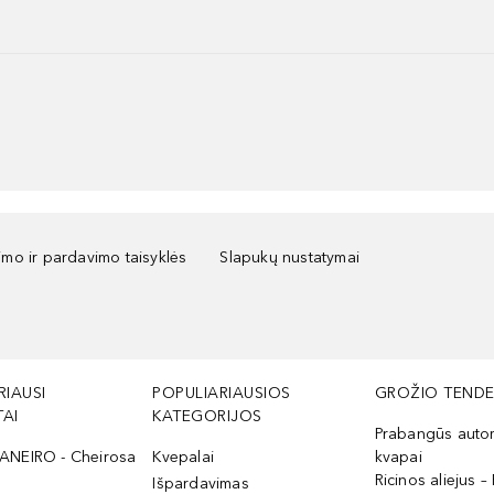
kimo ir pardavimo taisyklės
Slapukų nustatymai
RIAUSI
POPULIARIAUSIOS
GROŽIO TENDE
AI
KATEGORIJOS
Prabangūs auto
ANEIRO - Cheirosa
Kvepalai
kvapai
Ricinos aliejus – 
Išpardavimas