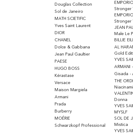
EMPORIO
Douglas Collection
Stronger
Sol de Janeiro
EMPORIO
MATH SCIETIFIC
Stronger 
Yves Saint Laurent
JEAN PAU
DIOR
Male Le 
CHANEL
BILLIE EIL
Dolce & Gabbana
AL HARA
Gold Edit
Jean Paul Gaultier
YVES SAI
PAESE
ARMANI 
HUGO BOSS
Gisada -
Kérastase
THE ORD
Versace
Niacinam
Maison Margiela
VALENTIN
Armani
Donna
Prada
YVES SAI
Burberry
MYSLF
MOÉRIE
SOL DE J
Mistica
Schwarzkopf Professional
YVES SAI