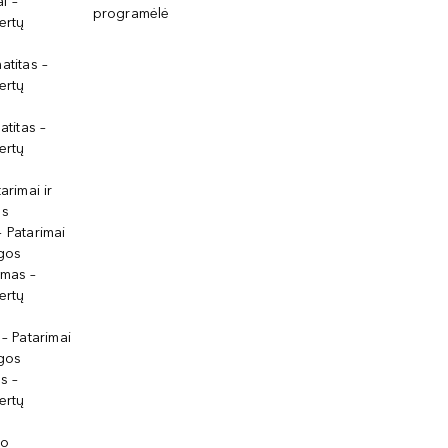
i –
programėlė
ertų
atitas –
ertų
atitas –
ertų
arimai ir
os
 Patarimai
lgos
ymas –
ertų
 – Patarimai
lgos
s –
ertų
io