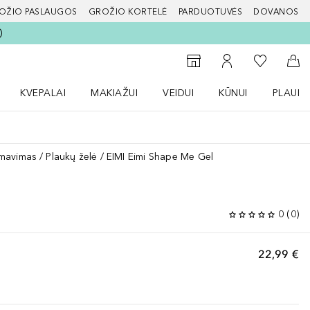
OŽIO PASLAUGOS
GROŽIO KORTELĖ
PARDUOTUVĖS
DOVANOS
slapį
Į mano nor
Į parduotuvių paiešką
Į mano paskyrą
Į kr
KVEPALAI
MAKIAŽUI
VEIDUI
KŪNUI
PLAUK
ŽENKLAI meniu
Atidaryti Kvepalai meniu
Atidaryti MAKIAŽUI meniu
Atidaryti VEIDUI meniu
Atidaryti KŪNUI men
Atidaryt
rmavimas
Plaukų želė
EIMI Eimi Shape Me Gel
0
(
0
)
22,99 €