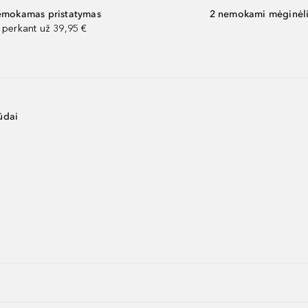
mokamas pristatymas
2 nemokami mėginėli
perkant už 39,95 €
ūdai