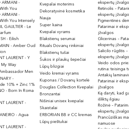
 ARMANI -
ekspertų įžvalg
Kvepalai moterims
 With You
Retinolis – Patari
Dekoratyvinė kosmetika
 ARMANI -
ekspertų įžvalg
Nauja
With You Intensely
Pigmentinės dė
Super kaina
L GAULTIER - Le
Patarimai ir eksp
Kvepalai vyrams
Parfum
įžvalgos
ISH - Eilish
Blakstienų serumai
Glicerinas – Pata
ekspertų įžvalg
MAIN - Amber Oud
Rituals Dovanų rinkiniai
Salicilo rūgštis –
ion
Blakstienų tušai
ekspertų įžvalg
NT LAURENT - Y
Šukos ir plaukų šepečiai
Veido odos prie
- My Way
Lūpų blizgiai
rutina: teisinga 
 Ambassador Men
Veido kremai vyrams
Antakių laminav
INARY -
Kuponas / Dovanų kortelė
Patarimai ir eksp
ide 10% + Zinc 1%
Douglas Collection Kvepalai
įžvalgos
O - Born In Roma
Ką daryti, kad 
Bronzantai
išliktų ilgiau
Nišiniai unisex kvepalai
NT LAURENT -
Rožinė – Patarima
Skaistalai
ekspertų įžvalg
ANEIRO - Agua
ERBORIAN BB ir CC kremas
Prancūziškas ma
Lūpų pieštukai
namuose
NT LAURENT -