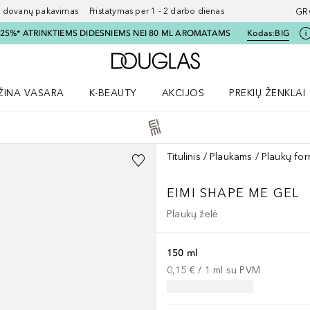
ovanų pakavimas Pristatymas per 1 - 2 darbo dienas
GR
I 25%* ATRINKTIEMS DIDESNIEMS NEI 80 ML AROMATAMS
Kodas:
BIG
Į Douglas pagrindinį pu
ŽINA VASARA
K-BEAUTY
AKCIJOS
PREKIŲ ŽENKLAI
meniu
aryti Amžina vasara meniu
Atidaryti AKCIJOS meniu
Atidaryti PREKIŲ 
Titulinis
Plaukams
Plaukų fo
EIMI SHAPE ME GEL
Plaukų želė
150 ml
0,15 €
 / 
1
ml
su PVM