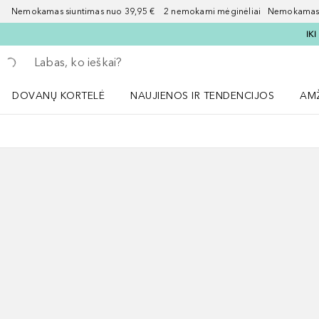
Nemokamas siuntimas nuo 39,95 € 2 nemokami mėginėliai Nemokamas d
IK
Grįžk atgal
Vykdykite paiešką
DOVANŲ KORTELĖ
NAUJIENOS IR TENDENCIJOS
AM
Atidaryti NAUJIENOS IR TENDENCIJOS 
Atid