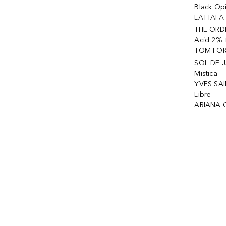
Black Op
LATTAFA 
THE ORDI
Acid 2% 
TOM FORD
SOL DE J
Mistica
YVES SAI
Libre
ARIANA 