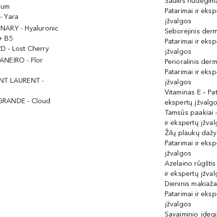
Saulės nudegima
ium
Patarimai ir eksp
- Yara
įžvalgos
NARY - Hyaluronic
Seborėjinis derm
+ B5
Patarimai ir eksp
 - Lost Cherry
įžvalgos
ANEIRO - Flor
Perioralinis derm
Patarimai ir eksp
NT LAURENT -
įžvalgos
Vitaminas E – Pat
GRANDE - Cloud
ekspertų įžvalg
Tamsūs paakiai –
ir ekspertų įžva
Žilų plaukų daž
Patarimai ir eksp
įžvalgos
Azelaino rūgštis
ir ekspertų įžva
Dieninis makiaža
Patarimai ir eksp
įžvalgos
Savaiminio įdeg