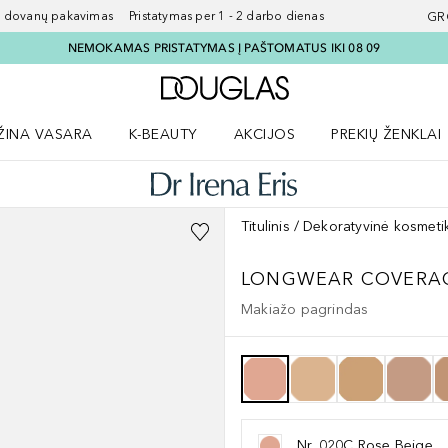
ovanų pakavimas Pristatymas per 1 - 2 darbo dienas
GR
NEMOKAMAS PRISTATYMAS Į PAŠTOMATUS IKI 08 09
Į Douglas pagrindinį pu
ŽINA VASARA
K-BEAUTY
AKCIJOS
PREKIŲ ŽENKLAI
meniu
aryti Amžina vasara meniu
Atidaryti AKCIJOS meniu
Atidaryti PREKIŲ 
Titulinis
Dekoratyvinė kosmeti
LONGWEAR COVERAG
Makiažo pagrindas
Nr. 020C Rose Beige