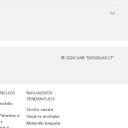
©
2026
UAB "DOUGLAS LT"
NCIJOS
NAUJAUSIOS
TENDENCIJOS
mobilio
Grožio vasara
Patarimai ir
Vasaros aromatai
os
Moteriški kvepalai
mai ir