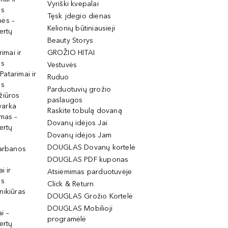
Vyriški kvepalai
os
Tęsk įdegio dienas
mės –
Kelionių būtiniausieji
ertų
Beauty Storys
rimai ir
GROŽIO HITAI
os
Vestuvės
 Patarimai ir
Ruduo
os
Parduotuvių grožio
žiūros
paslaugos
tvarka
Raskite tobulą dovaną
imas –
Dovanų idėjos Jai
ertų
Dovanų idėjos Jam
DOUGLAS Dovanų kortelė
garbanos
DOUGLAS PDF kuponas
i ir
Atsiėmimas parduotuvėje
os
Click & Return
nikiūras
DOUGLAS Grožio Kortelė
DOUGLAS Mobilioji
i –
programėlė
ertų