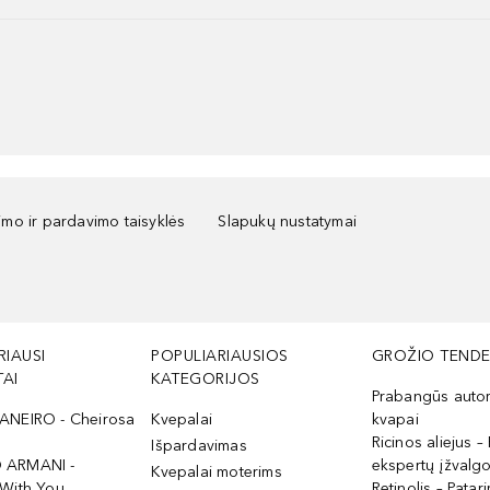
kimo ir pardavimo taisyklės
Slapukų nustatymai
RIAUSI
POPULIARIAUSIOS
GROŽIO TENDE
AI
KATEGORIJOS
Prabangūs auto
ANEIRO - Cheirosa
Kvepalai
kvapai
Ricinos aliejus – 
Išpardavimas
 ARMANI -
ekspertų įžvalg
Kvepalai moterims
 With You
Retinolis – Patari