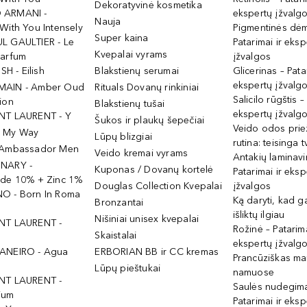
Dekoratyvinė kosmetika
 ARMANI -
ekspertų įžvalg
Nauja
With You Intensely
Pigmentinės dė
Super kaina
L GAULTIER - Le
Patarimai ir eksp
Kvepalai vyrams
Parfum
įžvalgos
ISH - Eilish
Blakstienų serumai
Glicerinas – Pata
ekspertų įžvalg
MAIN - Amber Oud
Rituals Dovanų rinkiniai
Salicilo rūgštis –
ion
Blakstienų tušai
ekspertų įžvalg
NT LAURENT - Y
Šukos ir plaukų šepečiai
Veido odos prie
- My Way
Lūpų blizgiai
rutina: teisinga 
 Ambassador Men
Veido kremai vyrams
Antakių laminav
INARY -
Kuponas / Dovanų kortelė
Patarimai ir eksp
ide 10% + Zinc 1%
Douglas Collection Kvepalai
įžvalgos
O - Born In Roma
Ką daryti, kad 
Bronzantai
išliktų ilgiau
Nišiniai unisex kvepalai
NT LAURENT -
Rožinė – Patarima
Skaistalai
ekspertų įžvalg
ANEIRO - Agua
ERBORIAN BB ir CC kremas
Prancūziškas ma
Lūpų pieštukai
namuose
NT LAURENT -
Saulės nudegima
ium
Patarimai ir eksp