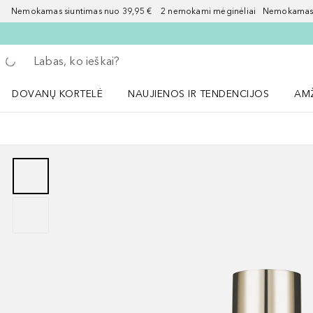
Nemokamas siuntimas nuo 39,95 € 2 nemokami mėginėliai Nemokamas d
Grįžk atgal
Vykdykite paiešką
DOVANŲ KORTELĖ
NAUJIENOS IR TENDENCIJOS
AM
Atidaryti NAUJIENOS IR TENDENCIJOS 
Atid