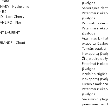
- Yara
įžvalgos
NARY - Hyaluronic
Seborėjinis derm
+ B5
Patarimai ir eksp
 - Lost Cherry
įžvalgos
ANEIRO - Flor
Perioralinis derm
Patarimai ir eksp
NT LAURENT -
įžvalgos
Vitaminas E – Pat
GRANDE - Cloud
ekspertų įžvalg
Tamsūs paakiai –
ir ekspertų įžva
Žilų plaukų daž
Patarimai ir eksp
įžvalgos
Azelaino rūgštis
ir ekspertų įžva
Dieninis makiaža
Patarimai ir eksp
įžvalgos
Savaiminio įdeg
priemonės naud