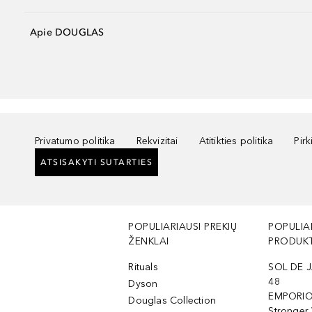
Apie DOUGLAS
Privatumo politika
Rekvizitai
Atitikties politika
Pir
ATSISAKYTI SUTARTIES
POPULIARIAUSI PREKIŲ
POPULIA
ŽENKLAI
PRODUKT
Rituals
SOL DE J
48
Dyson
EMPORIO
Douglas Collection
Stronger