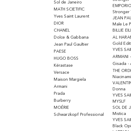
Sol de Janeiro
EMPORIO
MATH SCIETIFIC
Stronger 
Yves Saint Laurent
JEAN PAU
DIOR
Male Le 
CHANEL
BILLIE EIL
Dolce & Gabbana
AL HARA
Gold Edit
Jean Paul Gaultier
YVES SAI
PAESE
ARMANI 
HUGO BOSS
Gisada -
Kérastase
THE ORD
Versace
Niacinam
Maison Margiela
VALENTIN
Armani
Donna
Prada
YVES SAI
Burberry
MYSLF
MOÉRIE
SOL DE J
Mistica
Schwarzkopf Professional
YVES SAI
Black Op