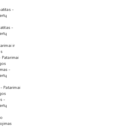
atitas –
ertų
atitas –
ertų
arimai ir
os
 Patarimai
lgos
ymas –
ertų
 – Patarimai
lgos
s –
ertų
io
ojimas