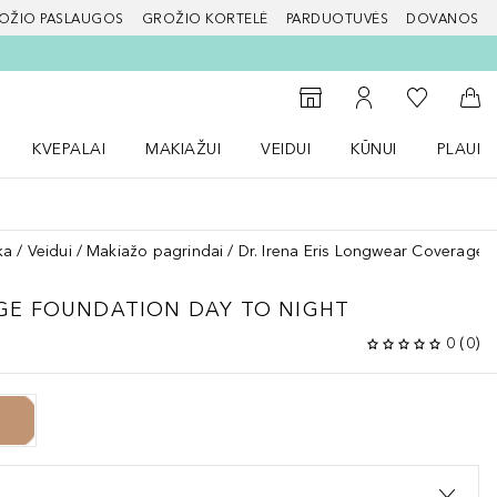
OŽIO PASLAUGOS
GROŽIO KORTELĖ
PARDUOTUVĖS
DOVANOS
slapį
Į mano nor
Į parduotuvių paiešką
Į mano paskyrą
Į kr
KVEPALAI
MAKIAŽUI
VEIDUI
KŪNUI
PLAUK
ŽENKLAI meniu
Atidaryti Kvepalai meniu
Atidaryti MAKIAŽUI meniu
Atidaryti VEIDUI meniu
Atidaryti KŪNUI men
Atidaryt
ka
Veidui
Makiažo pagrindai
Dr. Irena Eris Longwear Coverage 
E FOUNDATION DAY TO NIGHT
0
(
0
)