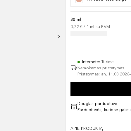
30 ml
0,72 €
 / 
1
ml
su PVM
Internete
:
Turime
Nemokamas pristatymas
Pristatymas: an, 11.08.2026–
Douglas parduotuvė
Parduotuvės, kuriose galima
APIE PRODUKTĄ