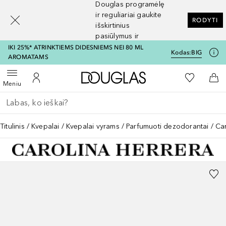
Douglas programėlę
[navigation.slideout.screenreader]
ir reguliariai gaukite
RODYTI
išskirtinius
pasiūlymus ir
nuolaidas
IKI 25%* ATRINKTIEMS DIDESNIEMS NEI 80 ML
Kodas:
BIG
AROMATAMS
Į Douglas pagrindinį pu
Į mano nor
Atidaryti meniu
Į mano paskyrą
Į kr
Meniu
Grįžk atgal
Vykdykite paiešką
Titulinis
Kvepalai
Kvepalai vyrams
Parfumuoti dezodorantai
Ca