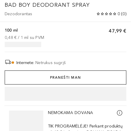
BAD BOY
DEODORANT SPRAY
Dezodorantas
0
(
0
)
100 ml
47,99 €
0,48 €
 / 
1
ml
su PVM
Internete
:
Netrukus sugrįš
PRANEŠTI MAN
Praleisti slankiklį
NEMOKAMA DOVANA
TIK PROGRAMĖLĖJE! Perkant produktų