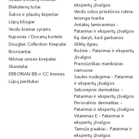
ekspertų įžvalgos
Blakstienų tušai
Veido odos priežiūros rutina:
Šukos ir plaukų šepečiai
teisinga tvarka
Lūpų blizgiai
Antakių laminavimas –
Veido kremai vyrams
Patarimai ir ekspertų įžvalgos
Kuponas / Dovanų kortelė
Ką daryti, kad garbanos
Douglas Collection Kvepalai
išliktų ilgiau
Rožinė – Patarimai ir ekspertų
Bronzantai
įžvalgos
Nišiniai unisex kvepalai
Prancūziškas manikiūras
Skaistalai
namuose
ERBORIAN BB ir CC kremas
Saulės nudegimai – Patarimai
Lūpų pieštukai
ir ekspertų įžvalgos
Seborėjinis dermatitas –
Patarimai ir ekspertų įžvalgos
Perioralinis dermatitas –
Patarimai ir ekspertų įžvalgos
Vitaminas E – Patarimai ir
ekspertų įžvalgos
Tamsūs paakiai – Patarimai ir
ekspertų įžvalgos