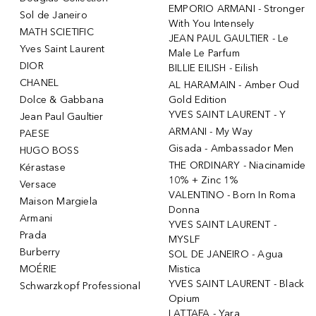
EMPORIO ARMANI - Stronger
Sol de Janeiro
With You Intensely
MATH SCIETIFIC
JEAN PAUL GAULTIER - Le
Yves Saint Laurent
Male Le Parfum
DIOR
BILLIE EILISH - Eilish
CHANEL
AL HARAMAIN - Amber Oud
Dolce & Gabbana
Gold Edition
YVES SAINT LAURENT - Y
Jean Paul Gaultier
ARMANI - My Way
PAESE
Gisada - Ambassador Men
HUGO BOSS
THE ORDINARY - Niacinamide
Kérastase
10% + Zinc 1%
Versace
VALENTINO - Born In Roma
Maison Margiela
Donna
Armani
YVES SAINT LAURENT -
Prada
MYSLF
Burberry
SOL DE JANEIRO - Agua
MOÉRIE
Mistica
YVES SAINT LAURENT - Black
Schwarzkopf Professional
Opium
LATTAFA - Yara