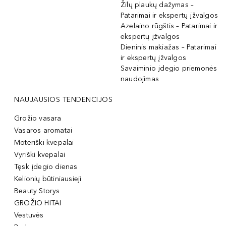
Žilų plaukų dažymas –
Patarimai ir ekspertų įžvalgos
Azelaino rūgštis – Patarimai ir
ekspertų įžvalgos
Dieninis makiažas – Patarimai
ir ekspertų įžvalgos
Savaiminio įdegio priemonės
naudojimas
NAUJAUSIOS TENDENCIJOS
Grožio vasara
Vasaros aromatai
Moteriški kvepalai
Vyriški kvepalai
Tęsk įdegio dienas
Kelionių būtiniausieji
Beauty Storys
GROŽIO HITAI
Vestuvės