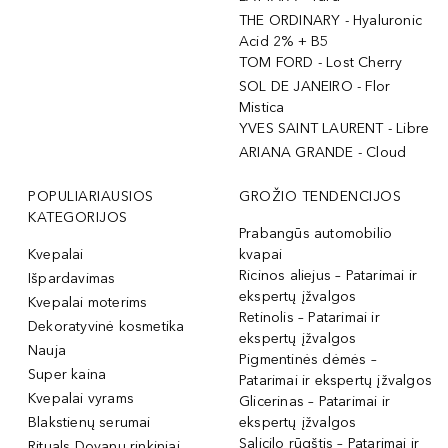
THE ORDINARY - Hyaluronic
Acid 2% + B5
TOM FORD - Lost Cherry
SOL DE JANEIRO - Flor
Mistica
YVES SAINT LAURENT - Libre
ARIANA GRANDE - Cloud
POPULIARIAUSIOS
GROŽIO TENDENCIJOS
KATEGORIJOS
Prabangūs automobilio
Kvepalai
kvapai
Ricinos aliejus – Patarimai ir
Išpardavimas
ekspertų įžvalgos
Kvepalai moterims
Retinolis – Patarimai ir
Dekoratyvinė kosmetika
ekspertų įžvalgos
Nauja
Pigmentinės dėmės –
Super kaina
Patarimai ir ekspertų įžvalgos
Kvepalai vyrams
Glicerinas – Patarimai ir
Blakstienų serumai
ekspertų įžvalgos
Salicilo rūgštis – Patarimai ir
Rituals Dovanų rinkiniai