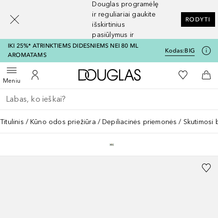
Douglas programėlę
[navigation.slideout.screenreader]
ir reguliariai gaukite
RODYTI
išskirtinius
pasiūlymus ir
nuolaidas
IKI 25%* ATRINKTIEMS DIDESNIEMS NEI 80 ML
Kodas:
BIG
AROMATAMS
Į Douglas pagrindinį pu
Į mano nor
Atidaryti meniu
Į mano paskyrą
Į kr
Meniu
Grįžk atgal
Vykdykite paiešką
Titulinis
Kūno odos priežiūra
Depiliacinės priemonės
Skutimosi