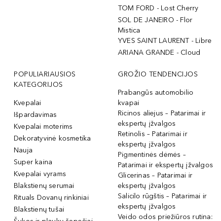
TOM FORD - Lost Cherry
SOL DE JANEIRO - Flor
Mistica
YVES SAINT LAURENT - Libre
ARIANA GRANDE - Cloud
POPULIARIAUSIOS
GROŽIO TENDENCIJOS
KATEGORIJOS
Prabangūs automobilio
Kvepalai
kvapai
Ricinos aliejus – Patarimai ir
Išpardavimas
ekspertų įžvalgos
Kvepalai moterims
Retinolis – Patarimai ir
Dekoratyvinė kosmetika
ekspertų įžvalgos
Nauja
Pigmentinės dėmės –
Super kaina
Patarimai ir ekspertų įžvalgos
Kvepalai vyrams
Glicerinas – Patarimai ir
Blakstienų serumai
ekspertų įžvalgos
Salicilo rūgštis – Patarimai ir
Rituals Dovanų rinkiniai
ekspertų įžvalgos
Blakstienų tušai
Veido odos priežiūros rutina: