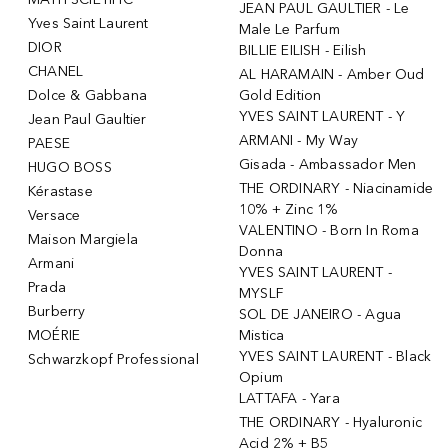
JEAN PAUL GAULTIER - Le
Yves Saint Laurent
Male Le Parfum
DIOR
BILLIE EILISH - Eilish
CHANEL
AL HARAMAIN - Amber Oud
Dolce & Gabbana
Gold Edition
YVES SAINT LAURENT - Y
Jean Paul Gaultier
ARMANI - My Way
PAESE
Gisada - Ambassador Men
HUGO BOSS
THE ORDINARY - Niacinamide
Kérastase
10% + Zinc 1%
Versace
VALENTINO - Born In Roma
Maison Margiela
Donna
Armani
YVES SAINT LAURENT -
Prada
MYSLF
Burberry
SOL DE JANEIRO - Agua
MOÉRIE
Mistica
YVES SAINT LAURENT - Black
Schwarzkopf Professional
Opium
LATTAFA - Yara
THE ORDINARY - Hyaluronic
Acid 2% + B5