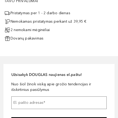
TAVO PRIVALUMAI
Pristatymas per 1 - 2 darbo dienas
Nemokamas pristatymas perkant už 39,95 €
2 nemokami mėginėliai
Dovanų pakavimas
Užsisakyk DOUGLAS naujienas el.paštu!
Nuo šiol žinok viską apie grožio tendencijas ir
išskirtinius pasiūlymus
El. pašto adresas
*