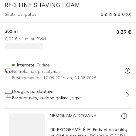
RED LINE
SHAVING FOAM
Skutimosi putos
0
(
0
)
300 ml
8,29 €
0,03 €
 / 
1
ml
su PVM
Internete
:
Turime
Nemokamas pristatymas
Pristatymas: pr, 10.08.2026–an, 11.08.2026
Douglas parduotuvė
Parduotuvės, kuriose galima įsigyti
PRIDĖTI Į KREPŠELĮ
Praleisti slankiklį
NEMOKAMA DOVANA
TIK PROGRAMĖLĖJE! Perkant produktų