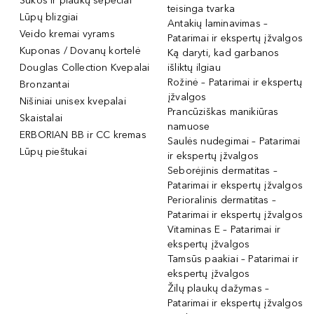
Šukos ir plaukų šepečiai
teisinga tvarka
Lūpų blizgiai
Antakių laminavimas –
Veido kremai vyrams
Patarimai ir ekspertų įžvalgos
Kuponas / Dovanų kortelė
Ką daryti, kad garbanos
Douglas Collection Kvepalai
išliktų ilgiau
Rožinė – Patarimai ir ekspertų
Bronzantai
įžvalgos
Nišiniai unisex kvepalai
Prancūziškas manikiūras
Skaistalai
namuose
ERBORIAN BB ir CC kremas
Saulės nudegimai – Patarimai
Lūpų pieštukai
ir ekspertų įžvalgos
Seborėjinis dermatitas –
Patarimai ir ekspertų įžvalgos
Perioralinis dermatitas –
Patarimai ir ekspertų įžvalgos
Vitaminas E – Patarimai ir
ekspertų įžvalgos
Tamsūs paakiai – Patarimai ir
ekspertų įžvalgos
Žilų plaukų dažymas –
Patarimai ir ekspertų įžvalgos