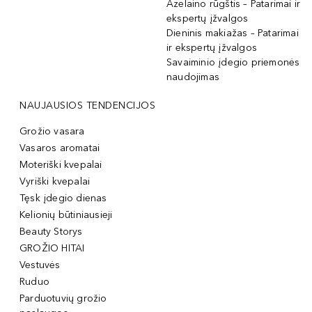
Azelaino rūgštis – Patarimai ir
ekspertų įžvalgos
Dieninis makiažas – Patarimai
ir ekspertų įžvalgos
Savaiminio įdegio priemonės
naudojimas
NAUJAUSIOS TENDENCIJOS
Grožio vasara
Vasaros aromatai
Moteriški kvepalai
Vyriški kvepalai
Tęsk įdegio dienas
Kelionių būtiniausieji
Beauty Storys
GROŽIO HITAI
Vestuvės
Ruduo
Parduotuvių grožio