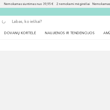
Nemokamas siuntimas nuo 39,95 € 2 nemokami mėginėliai Nemokamas d
Grįžk atgal
Vykdykite paiešką
DOVANŲ KORTELĖ
NAUJIENOS IR TENDENCIJOS
AM
Atidaryti NAUJIENOS IR TENDENCIJOS 
Atid