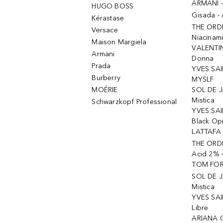
ARMANI 
HUGO BOSS
Gisada -
Kérastase
THE ORD
Versace
Niacinam
Maison Margiela
VALENTIN
Armani
Donna
Prada
YVES SAI
Burberry
MYSLF
MOÉRIE
SOL DE J
Mistica
Schwarzkopf Professional
YVES SAI
Black Op
LATTAFA 
THE ORDI
Acid 2% 
TOM FORD
SOL DE J
Mistica
YVES SAI
Libre
ARIANA 