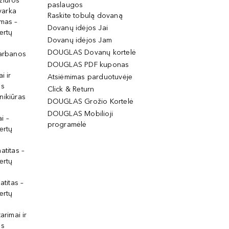
žiūros
paslaugos
tvarka
Raskite tobulą dovaną
imas –
Dovanų idėjos Jai
ertų
Dovanų idėjos Jam
DOUGLAS Dovanų kortelė
garbanos
DOUGLAS PDF kuponas
i ir
Atsiėmimas parduotuvėje
os
Click & Return
nikiūras
DOUGLAS Grožio Kortelė
DOUGLAS Mobilioji
i –
programėlė
ertų
atitas –
ertų
atitas –
ertų
arimai ir
os