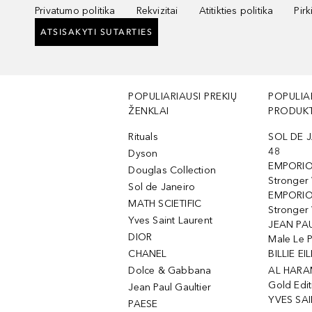
Privatumo politika
Rekvizitai
Atitikties politika
Pir
ATSISAKYTI SUTARTIES
POPULIARIAUSI PREKIŲ
POPULIA
ŽENKLAI
PRODUKT
Rituals
SOL DE J
48
Dyson
EMPORIO
Douglas Collection
Stronger
Sol de Janeiro
EMPORIO
MATH SCIETIFIC
Stronger 
Yves Saint Laurent
JEAN PAU
DIOR
Male Le 
CHANEL
BILLIE EIL
Dolce & Gabbana
AL HARA
Gold Edit
Jean Paul Gaultier
YVES SAI
PAESE