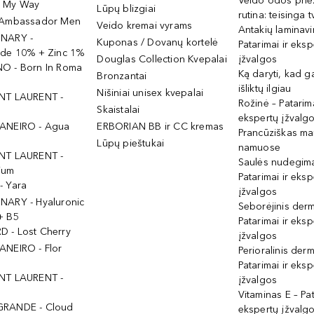
Veido odos prie
- My Way
Lūpų blizgiai
rutina: teisinga 
 Ambassador Men
Veido kremai vyrams
Antakių laminav
INARY -
Kuponas / Dovanų kortelė
Patarimai ir eksp
ide 10% + Zinc 1%
Douglas Collection Kvepalai
įžvalgos
O - Born In Roma
Ką daryti, kad 
Bronzantai
išliktų ilgiau
Nišiniai unisex kvepalai
NT LAURENT -
Rožinė – Patarima
Skaistalai
ekspertų įžvalg
ANEIRO - Agua
ERBORIAN BB ir CC kremas
Prancūziškas ma
Lūpų pieštukai
namuose
NT LAURENT -
Saulės nudegima
ium
Patarimai ir eksp
- Yara
įžvalgos
NARY - Hyaluronic
Seborėjinis derm
+ B5
Patarimai ir eksp
 - Lost Cherry
įžvalgos
ANEIRO - Flor
Perioralinis derm
Patarimai ir eksp
NT LAURENT -
įžvalgos
Vitaminas E – Pat
GRANDE - Cloud
ekspertų įžvalg