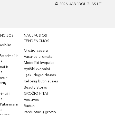
©
2026
UAB "DOUGLAS LT"
NCIJOS
NAUJAUSIOS
TENDENCIJOS
mobilio
Grožio vasara
Patarimai ir
Vasaros aromatai
os
Moteriški kvepalai
mai ir
Vyriški kvepalai
os
Tęsk įdegio dienas
mės –
Kelionių būtiniausieji
ertų
Beauty Storys
rimai ir
GROŽIO HITAI
os
Vestuvės
 Patarimai ir
Ruduo
os
Parduotuvių grožio