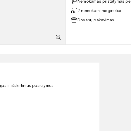
Nemokamas pristatymas per
2 nemokami mėginėliai
Dovanų pakavimas
as ir išskirtinius pasiūlymus