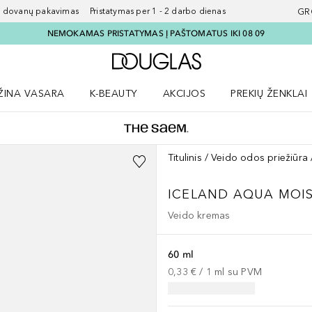
ovanų pakavimas Pristatymas per 1 - 2 darbo dienas
GR
NEMOKAMAS PRISTATYMAS Į PAŠTOMATUS IKI 08 09
Į Douglas pagrindinį pu
ŽINA VASARA
K-BEAUTY
AKCIJOS
PREKIŲ ŽENKLAI
meniu
aryti Amžina vasara meniu
Atidaryti AKCIJOS meniu
Atidaryti PREKIŲ 
Titulinis
Veido odos priežiūra
ICELAND AQUA MOI
Veido kremas
60 ml
0,33 €
 / 
1
ml
su PVM