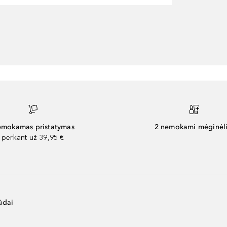
mokamas pristatymas
2 nemokami mėginėli
perkant už 39,95 €
ūdai