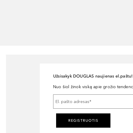
Užsisakyk DOUGLAS naujienas el.paštu!
Nuo šiol žinok viską apie grožio tendencij
El. pašto adresas
*
REGISTRUOTIS