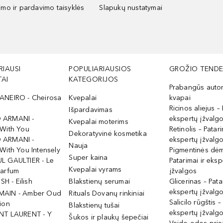
kimo ir pardavimo taisyklės
Slapukų nustatymai
RIAUSI
POPULIARIAUSIOS
GROŽIO TENDE
AI
KATEGORIJOS
Prabangūs auto
ANEIRO - Cheirosa
Kvepalai
kvapai
Ricinos aliejus – 
Išpardavimas
 ARMANI -
ekspertų įžvalg
Kvepalai moterims
 With You
Retinolis – Patari
Dekoratyvinė kosmetika
 ARMANI -
ekspertų įžvalg
Nauja
With You Intensely
Pigmentinės dė
Super kaina
L GAULTIER - Le
Patarimai ir eksp
Kvepalai vyrams
Parfum
įžvalgos
ISH - Eilish
Blakstienų serumai
Glicerinas – Pata
ekspertų įžvalg
MAIN - Amber Oud
Rituals Dovanų rinkiniai
Salicilo rūgštis –
ion
Blakstienų tušai
ekspertų įžvalg
NT LAURENT - Y
Šukos ir plaukų šepečiai