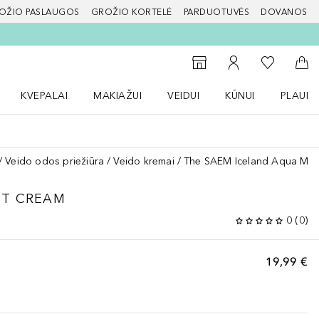
OŽIO PASLAUGOS
GROŽIO KORTELĖ
PARDUOTUVĖS
DOVANOS
slapį
Į mano nor
Į parduotuvių paiešką
Į mano paskyrą
Į kr
KVEPALAI
MAKIAŽUI
VEIDUI
KŪNUI
PLAUK
ŽENKLAI meniu
Atidaryti Kvepalai meniu
Atidaryti MAKIAŽUI meniu
Atidaryti VEIDUI meniu
Atidaryti KŪNUI men
Atidaryt
Veido odos priežiūra
Veido kremai
The SAEM Iceland Aqua Moi
ST CREAM
0
(
0
)
19,99 €