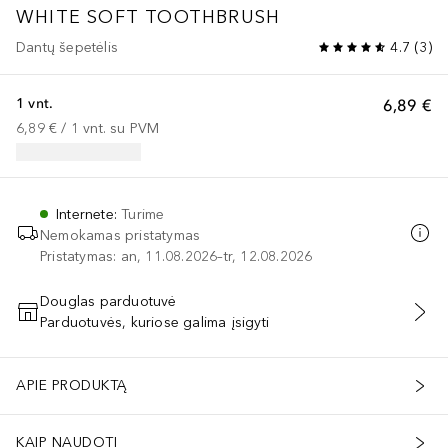
WHITE SOFT TOOTHBRUSH
Dantų šepetėlis
4.7
(
3
)
1 vnt.
6,89 €
6,89 €
 / 
1
vnt.
su PVM
Internete
:
Turime
Nemokamas pristatymas
Pristatymas: an, 11.08.2026–tr, 12.08.2026
Douglas parduotuvė
Parduotuvės, kuriose galima įsigyti
PRIDĖTI Į KREPŠELĮ
APIE PRODUKTĄ
KAIP NAUDOTI