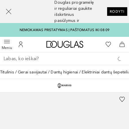
Douglas programėlę
[navigation.slideout.screenreader]
ir reguliariai gaukite
RODYTI
išskirtinius
pasiūlymus ir
nuolaidas
NEMOKAMAS PRISTATYMAS Į PAŠTOMATUS IKI 08 09
Į Douglas pagrindinį pu
Į mano nor
Atidaryti meniu
Į mano paskyrą
Į kr
Meniu
Grįžk atgal
Vykdykite paiešką
Titulinis
Gerai savijautai
Dantų higienai
Elektriniai dantų šepetėli