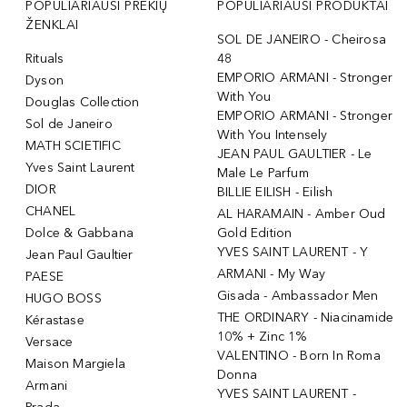
POPULIARIAUSI PREKIŲ
POPULIARIAUSI PRODUKTAI
ŽENKLAI
SOL DE JANEIRO - Cheirosa
Rituals
48
EMPORIO ARMANI - Stronger
Dyson
With You
Douglas Collection
EMPORIO ARMANI - Stronger
Sol de Janeiro
With You Intensely
MATH SCIETIFIC
JEAN PAUL GAULTIER - Le
Yves Saint Laurent
Male Le Parfum
DIOR
BILLIE EILISH - Eilish
CHANEL
AL HARAMAIN - Amber Oud
Dolce & Gabbana
Gold Edition
YVES SAINT LAURENT - Y
Jean Paul Gaultier
ARMANI - My Way
PAESE
Gisada - Ambassador Men
HUGO BOSS
THE ORDINARY - Niacinamide
Kérastase
10% + Zinc 1%
Versace
VALENTINO - Born In Roma
Maison Margiela
Donna
Armani
YVES SAINT LAURENT -