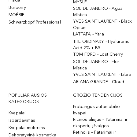
Prada
MYSLF
Burberry
SOL DE JANEIRO - Agua
MOÉRIE
Mistica
YVES SAINT LAURENT - Black
Schwarzkopf Professional
Opium
LATTAFA - Yara
THE ORDINARY - Hyaluronic
Acid 2% + B5
TOM FORD - Lost Cherry
SOL DE JANEIRO - Flor
Mistica
YVES SAINT LAURENT - Libre
ARIANA GRANDE - Cloud
POPULIARIAUSIOS
GROŽIO TENDENCIJOS
KATEGORIJOS
Prabangūs automobilio
Kvepalai
kvapai
Ricinos aliejus – Patarimai ir
Išpardavimas
ekspertų įžvalgos
Kvepalai moterims
Retinolis – Patarimai ir
Dekoratyvinė kosmetika