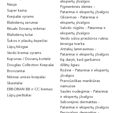
ekspertų įžvalgos
Nauja
Pigmentinės dėmės –
Super kaina
Patarimai ir ekspertų įžvalgos
Kvepalai vyrams
Glicerinas – Patarimai ir
Blakstienų serumai
ekspertų įžvalgos
Salicilo rūgštis – Patarimai ir
Rituals Dovanų rinkiniai
ekspertų įžvalgos
Blakstienų tušai
Veido odos priežiūros rutina:
Šukos ir plaukų šepečiai
teisinga tvarka
Lūpų blizgiai
Antakių laminavimas –
Veido kremai vyrams
Patarimai ir ekspertų įžvalgos
Kuponas / Dovanų kortelė
Ką daryti, kad garbanos
Douglas Collection Kvepalai
išliktų ilgiau
Rožinė – Patarimai ir ekspertų
Bronzantai
įžvalgos
Nišiniai unisex kvepalai
Prancūziškas manikiūras
Skaistalai
namuose
ERBORIAN BB ir CC kremas
Saulės nudegimai – Patarimai
Lūpų pieštukai
ir ekspertų įžvalgos
Seborėjinis dermatitas –
Patarimai ir ekspertų įžvalgos
Perioralinis dermatitas –