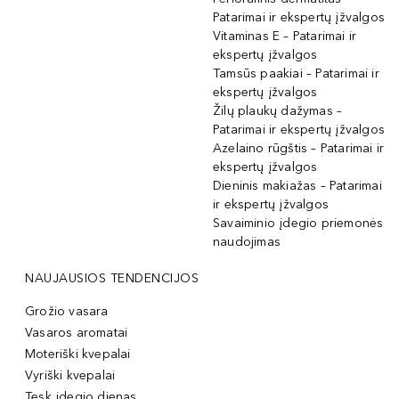
Patarimai ir ekspertų įžvalgos
Vitaminas E – Patarimai ir
ekspertų įžvalgos
Tamsūs paakiai – Patarimai ir
ekspertų įžvalgos
Žilų plaukų dažymas –
Patarimai ir ekspertų įžvalgos
Azelaino rūgštis – Patarimai ir
ekspertų įžvalgos
Dieninis makiažas – Patarimai
ir ekspertų įžvalgos
Savaiminio įdegio priemonės
naudojimas
NAUJAUSIOS TENDENCIJOS
Grožio vasara
Vasaros aromatai
Moteriški kvepalai
Vyriški kvepalai
Tęsk įdegio dienas