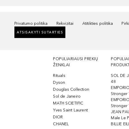
Privatumo politika
Rekvizitai
Atitikties politika
Pir
ATSISAKYTI SUTARTIES
POPULIARIAUSI PREKIŲ
POPULIA
ŽENKLAI
PRODUKT
Rituals
SOL DE J
48
Dyson
EMPORIO
Douglas Collection
Stronger
Sol de Janeiro
EMPORIO
MATH SCIETIFIC
Stronger 
Yves Saint Laurent
JEAN PAU
DIOR
Male Le 
CHANEL
BILLIE EIL