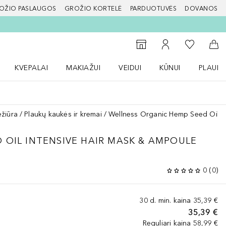
OŽIO PASLAUGOS
GROŽIO KORTELĖ
PARDUOTUVĖS
DOVANOS
slapį
Į mano nor
Į parduotuvių paiešką
Į mano paskyrą
Į kr
KVEPALAI
MAKIAŽUI
VEIDUI
KŪNUI
PLAUK
ŽENKLAI meniu
Atidaryti Kvepalai meniu
Atidaryti MAKIAŽUI meniu
Atidaryti VEIDUI meniu
Atidaryti KŪNUI men
Atidaryt
ežiūra
Plaukų kaukės ir kremai
Wellness Organic Hemp Seed Oil I
 OIL INTENSIVE HAIR MASK & AMPOULE
0
(
0
)
30 d. min. kaina
35,39 €
35,39 €
Reguliari kaina
58,99 €