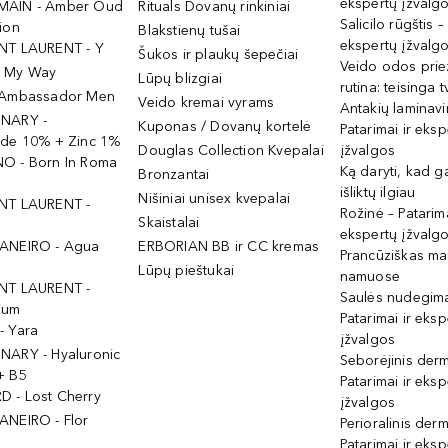
ekspertų įžvalg
MAIN - Amber Oud
Rituals Dovanų rinkiniai
Salicilo rūgštis –
ion
Blakstienų tušai
ekspertų įžvalg
NT LAURENT - Y
Šukos ir plaukų šepečiai
Veido odos prie
- My Way
Lūpų blizgiai
rutina: teisinga 
 Ambassador Men
Veido kremai vyrams
Antakių laminav
INARY -
Kuponas / Dovanų kortelė
Patarimai ir eksp
ide 10% + Zinc 1%
Douglas Collection Kvepalai
įžvalgos
O - Born In Roma
Ką daryti, kad 
Bronzantai
išliktų ilgiau
Nišiniai unisex kvepalai
NT LAURENT -
Rožinė – Patarima
Skaistalai
ekspertų įžvalg
ANEIRO - Agua
ERBORIAN BB ir CC kremas
Prancūziškas ma
Lūpų pieštukai
namuose
NT LAURENT -
Saulės nudegima
ium
Patarimai ir eksp
- Yara
įžvalgos
NARY - Hyaluronic
Seborėjinis derm
+ B5
Patarimai ir eksp
 - Lost Cherry
įžvalgos
ANEIRO - Flor
Perioralinis derm
Patarimai ir eksp