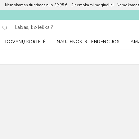
Nemokamas siuntimas nuo 39,95 € 2 nemokami mėginėliai Nemokamas d
Grįžk atgal
Vykdykite paiešką
DOVANŲ KORTELĖ
NAUJIENOS IR TENDENCIJOS
AM
Atidaryti NAUJIENOS IR TENDENCIJOS 
Atid