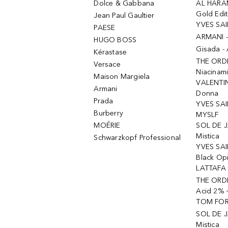
Dolce & Gabbana
AL HARA
Gold Edit
Jean Paul Gaultier
YVES SAI
PAESE
ARMANI 
HUGO BOSS
Gisada -
Kérastase
THE ORD
Versace
Niacinam
Maison Margiela
VALENTIN
Armani
Donna
Prada
YVES SAI
Burberry
MYSLF
MOÉRIE
SOL DE J
Mistica
Schwarzkopf Professional
YVES SAI
Black Op
LATTAFA 
THE ORDI
Acid 2% 
TOM FORD
SOL DE J
Mistica