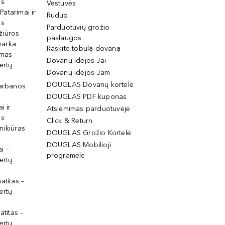
os
Vestuvės
 Patarimai ir
Ruduo
os
Parduotuvių grožio
žiūros
paslaugos
tvarka
Raskite tobulą dovaną
imas –
Dovanų idėjos Jai
ertų
Dovanų idėjos Jam
DOUGLAS Dovanų kortelė
garbanos
DOUGLAS PDF kuponas
i ir
Atsiėmimas parduotuvėje
os
Click & Return
nikiūras
DOUGLAS Grožio Kortelė
DOUGLAS Mobilioji
i –
programėlė
ertų
atitas –
ertų
atitas –
ertų