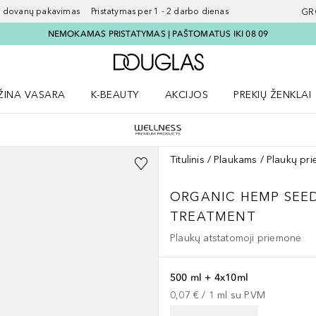
ovanų pakavimas Pristatymas per 1 - 2 darbo dienas
GR
NEMOKAMAS PRISTATYMAS Į PAŠTOMATUS IKI 08 09
Į Douglas pagrindinį pu
ŽINA VASARA
K-BEAUTY
AKCIJOS
PREKIŲ ŽENKLAI
meniu
aryti Amžina vasara meniu
Atidaryti AKCIJOS meniu
Atidaryti PREKIŲ 
Titulinis
Plaukams
Plaukų pri
ORGANIC HEMP SEED
TREATMENT
Plaukų atstatomoji priemonė
500 ml + 4x10ml
0,07 €
 / 
1
ml
su PVM