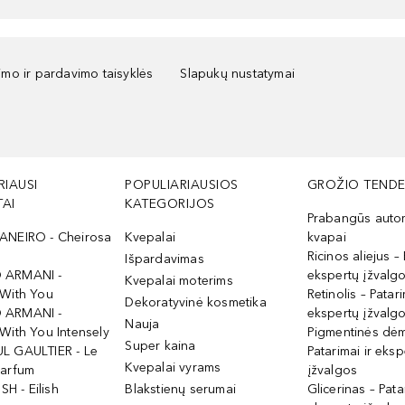
kimo ir pardavimo taisyklės
Slapukų nustatymai
RIAUSI
POPULIARIAUSIOS
GROŽIO TENDE
AI
KATEGORIJOS
Prabangūs auto
ANEIRO - Cheirosa
Kvepalai
kvapai
Ricinos aliejus – 
Išpardavimas
 ARMANI -
ekspertų įžvalg
Kvepalai moterims
 With You
Retinolis – Patari
Dekoratyvinė kosmetika
 ARMANI -
ekspertų įžvalg
Nauja
With You Intensely
Pigmentinės dė
Super kaina
L GAULTIER - Le
Patarimai ir eksp
Kvepalai vyrams
Parfum
įžvalgos
ISH - Eilish
Blakstienų serumai
Glicerinas – Pata