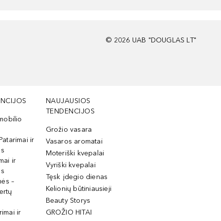
©
2026
UAB "DOUGLAS LT"
NCIJOS
NAUJAUSIOS
TENDENCIJOS
mobilio
Grožio vasara
Patarimai ir
Vasaros aromatai
os
Moteriški kvepalai
mai ir
Vyriški kvepalai
os
Tęsk įdegio dienas
mės –
Kelionių būtiniausieji
ertų
Beauty Storys
rimai ir
GROŽIO HITAI