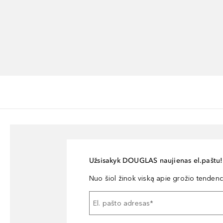
Užsisakyk DOUGLAS naujienas el.paštu!
Nuo šiol žinok viską apie grožio tendencij
El. pašto adresas
*