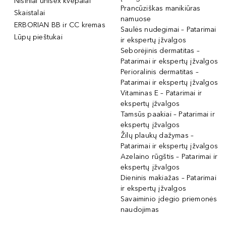
Nišiniai unisex kvepalai
Prancūziškas manikiūras
Skaistalai
namuose
ERBORIAN BB ir CC kremas
Saulės nudegimai – Patarimai
Lūpų pieštukai
ir ekspertų įžvalgos
Seborėjinis dermatitas –
Patarimai ir ekspertų įžvalgos
Perioralinis dermatitas –
Patarimai ir ekspertų įžvalgos
Vitaminas E – Patarimai ir
ekspertų įžvalgos
Tamsūs paakiai – Patarimai ir
ekspertų įžvalgos
Žilų plaukų dažymas –
Patarimai ir ekspertų įžvalgos
Azelaino rūgštis – Patarimai ir
ekspertų įžvalgos
Dieninis makiažas – Patarimai
ir ekspertų įžvalgos
Savaiminio įdegio priemonės
naudojimas