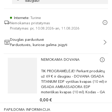
daugiau!
Internete
:
Turime
Nemokamas pristatymas
Pristatymas: pr, 10.08.2026–an, 11.08.2026
Douglas parduotuvė
Parduotuvės, kuriose galima įsigyti
PRIDĖTI Į KREPŠELĮ
Praleisti slankiklį
NEMOKAMA DOVANA
TIK PROGRAMĖLĖJE! Perkant produktų
už 69 € ir daugiau - DOVANA GISADA
TITANIUM EDP vyriškas kvapas (10 ml) ir
GISADA AMBASSADORA EDP
moteriškas kvapas (10 ml). Kodas – GA
0,00 €
PAPILDOMA INFORMACIJA