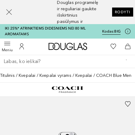
Douglas programėlę
[navigation.slideout.screenreader]
ir reguliariai gaukite
RODYTI
išskirtinius
pasiūlymus ir
nuolaidas
IKI 25%* ATRINKTIEMS DIDESNIEMS NEI 80 ML
Kodas:
BIG
AROMATAMS
Į Douglas pagrindinį pu
Į mano nor
Atidaryti meniu
Į mano paskyrą
Į kr
Meniu
Grįžk atgal
Vykdykite paiešką
Titulinis
Kvepalai
Kvepalai vyrams
Kvepalai
COACH Blue Men