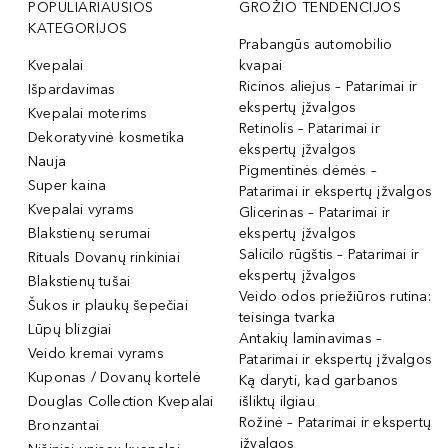
POPULIARIAUSIOS
GROŽIO TENDENCIJOS
KATEGORIJOS
Prabangūs automobilio
Kvepalai
kvapai
Ricinos aliejus – Patarimai ir
Išpardavimas
ekspertų įžvalgos
Kvepalai moterims
Retinolis – Patarimai ir
Dekoratyvinė kosmetika
ekspertų įžvalgos
Nauja
Pigmentinės dėmės –
Super kaina
Patarimai ir ekspertų įžvalgos
Kvepalai vyrams
Glicerinas – Patarimai ir
Blakstienų serumai
ekspertų įžvalgos
Salicilo rūgštis – Patarimai ir
Rituals Dovanų rinkiniai
ekspertų įžvalgos
Blakstienų tušai
Veido odos priežiūros rutina:
Šukos ir plaukų šepečiai
teisinga tvarka
Lūpų blizgiai
Antakių laminavimas –
Veido kremai vyrams
Patarimai ir ekspertų įžvalgos
Kuponas / Dovanų kortelė
Ką daryti, kad garbanos
Douglas Collection Kvepalai
išliktų ilgiau
Rožinė – Patarimai ir ekspertų
Bronzantai
įžvalgos