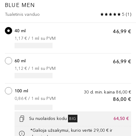
BLUE
MEN
Tualetinis vanduo
5
(
1
)
40 ml
46,99 €
1,17 €
 / 
1
ml
su PVM
60 ml
66,99 €
1,12 €
 / 
1
ml
su PVM
100 ml
30 d. min. kaina
86,00 €
0,86 €
 / 
1
ml
su PVM
86,00 €
Su nuolaidos kodu
64,50 €
BIG
*Galioja užsakymui, kurio vertė 29,00 € ir