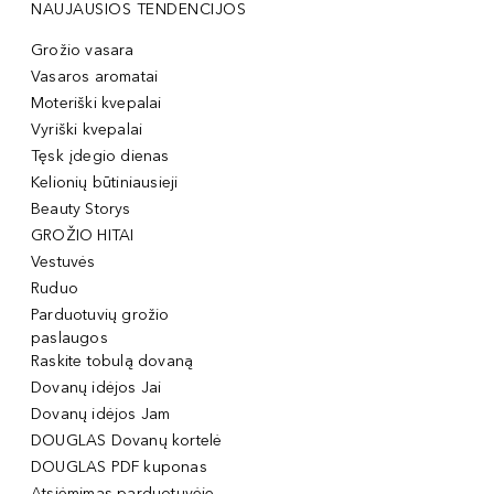
NAUJAUSIOS TENDENCIJOS
Grožio vasara
Vasaros aromatai
Moteriški kvepalai
Vyriški kvepalai
Tęsk įdegio dienas
Kelionių būtiniausieji
Beauty Storys
GROŽIO HITAI
Vestuvės
Ruduo
Parduotuvių grožio
paslaugos
Raskite tobulą dovaną
Dovanų idėjos Jai
Dovanų idėjos Jam
DOUGLAS Dovanų kortelė
DOUGLAS PDF kuponas
Atsiėmimas parduotuvėje