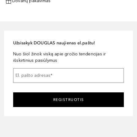
Dovanų pakavimas
Užsisakyk DOUGLAS naujienas el.paštu!
Nuo šiol žinok viską apie grožio tendencijas ir
išskirtinius pasiūlymus
El. pašto adresas
*
REGISTRUOTIS