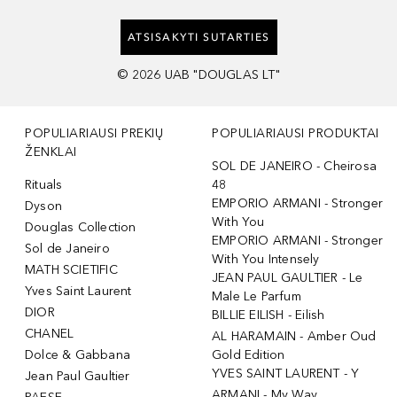
ATSISAKYTI SUTARTIES
©
2026
UAB "DOUGLAS LT"
POPULIARIAUSI PREKIŲ
POPULIARIAUSI PRODUKTAI
ŽENKLAI
SOL DE JANEIRO - Cheirosa
Rituals
48
EMPORIO ARMANI - Stronger
Dyson
With You
Douglas Collection
EMPORIO ARMANI - Stronger
Sol de Janeiro
With You Intensely
MATH SCIETIFIC
JEAN PAUL GAULTIER - Le
Yves Saint Laurent
Male Le Parfum
DIOR
BILLIE EILISH - Eilish
CHANEL
AL HARAMAIN - Amber Oud
Dolce & Gabbana
Gold Edition
YVES SAINT LAURENT - Y
Jean Paul Gaultier
ARMANI - My Way