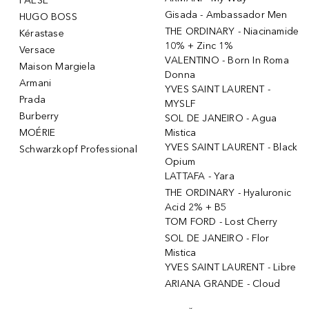
PAESE
Gisada - Ambassador Men
HUGO BOSS
THE ORDINARY - Niacinamide
Kérastase
10% + Zinc 1%
Versace
VALENTINO - Born In Roma
Maison Margiela
Donna
Armani
YVES SAINT LAURENT -
Prada
MYSLF
Burberry
SOL DE JANEIRO - Agua
MOÉRIE
Mistica
YVES SAINT LAURENT - Black
Schwarzkopf Professional
Opium
LATTAFA - Yara
THE ORDINARY - Hyaluronic
Acid 2% + B5
TOM FORD - Lost Cherry
SOL DE JANEIRO - Flor
Mistica
YVES SAINT LAURENT - Libre
ARIANA GRANDE - Cloud