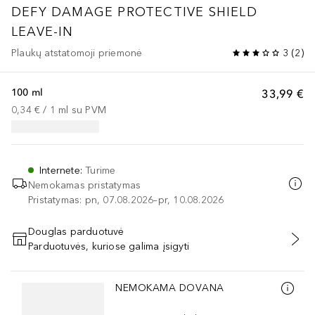
DEFY DAMAGE
PROTECTIVE SHIELD
LEAVE-IN
Plaukų atstatomoji priemonė
3
(
2
)
100 ml
33,99 €
0,34 €
 / 
1
ml
su PVM
Internete
:
Turime
Nemokamas pristatymas
Pristatymas: pn, 07.08.2026–pr, 10.08.2026
Douglas parduotuvė
Parduotuvės, kuriose galima įsigyti
PRIDĖTI Į KREPŠELĮ
Praleisti slankiklį
NEMOKAMA DOVANA