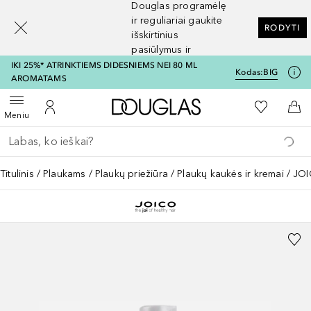
Douglas programėlę
[navigation.slideout.screenreader]
ir reguliariai gaukite
RODYTI
išskirtinius
pasiūlymus ir
nuolaidas
IKI 25%* ATRINKTIEMS DIDESNIEMS NEI 80 ML
Kodas:
BIG
AROMATAMS
Į Douglas pagrindinį pu
Į mano nor
Atidaryti meniu
Į mano paskyrą
Į kr
Meniu
Grįžk atgal
Vykdykite paiešką
Titulinis
Plaukams
Plaukų priežiūra
Plaukų kaukės ir kremai
JOI