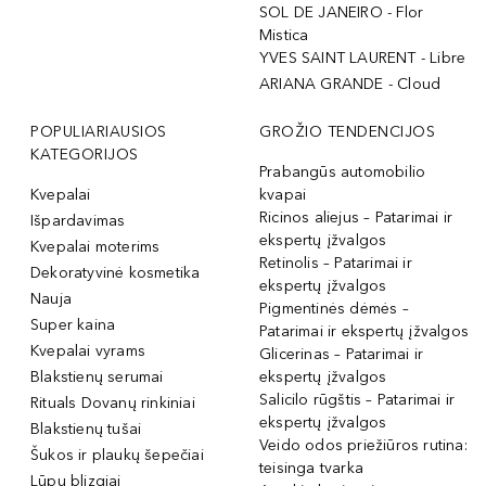
SOL DE JANEIRO - Flor
Mistica
YVES SAINT LAURENT - Libre
ARIANA GRANDE - Cloud
POPULIARIAUSIOS
GROŽIO TENDENCIJOS
KATEGORIJOS
Prabangūs automobilio
Kvepalai
kvapai
Ricinos aliejus – Patarimai ir
Išpardavimas
ekspertų įžvalgos
Kvepalai moterims
Retinolis – Patarimai ir
Dekoratyvinė kosmetika
ekspertų įžvalgos
Nauja
Pigmentinės dėmės –
Super kaina
Patarimai ir ekspertų įžvalgos
Kvepalai vyrams
Glicerinas – Patarimai ir
Blakstienų serumai
ekspertų įžvalgos
Salicilo rūgštis – Patarimai ir
Rituals Dovanų rinkiniai
ekspertų įžvalgos
Blakstienų tušai
Veido odos priežiūros rutina:
Šukos ir plaukų šepečiai
teisinga tvarka
Lūpų blizgiai