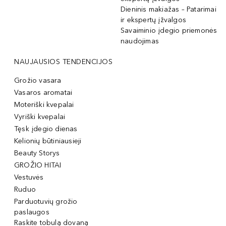
Dieninis makiažas – Patarimai
ir ekspertų įžvalgos
Savaiminio įdegio priemonės
naudojimas
NAUJAUSIOS TENDENCIJOS
Grožio vasara
Vasaros aromatai
Moteriški kvepalai
Vyriški kvepalai
Tęsk įdegio dienas
Kelionių būtiniausieji
Beauty Storys
GROŽIO HITAI
Vestuvės
Ruduo
Parduotuvių grožio
paslaugos
Raskite tobulą dovaną