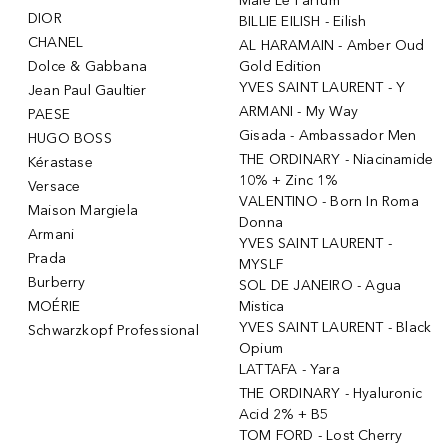
Male Le Parfum
DIOR
BILLIE EILISH - Eilish
CHANEL
AL HARAMAIN - Amber Oud
Dolce & Gabbana
Gold Edition
YVES SAINT LAURENT - Y
Jean Paul Gaultier
ARMANI - My Way
PAESE
Gisada - Ambassador Men
HUGO BOSS
THE ORDINARY - Niacinamide
Kérastase
10% + Zinc 1%
Versace
VALENTINO - Born In Roma
Maison Margiela
Donna
Armani
YVES SAINT LAURENT -
Prada
MYSLF
Burberry
SOL DE JANEIRO - Agua
MOÉRIE
Mistica
YVES SAINT LAURENT - Black
Schwarzkopf Professional
Opium
LATTAFA - Yara
THE ORDINARY - Hyaluronic
Acid 2% + B5
TOM FORD - Lost Cherry