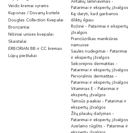
Antakių laminavimas –
Veido kremai vyrams
Patarimai ir ekspertų įžvalgos
Kuponas / Dovanų kortelė
Ką daryti, kad garbanos
Douglas Collection Kvepalai
išliktų ilgiau
Rožinė – Patarimai ir ekspertų
Bronzantai
įžvalgos
Nišiniai unisex kvepalai
Prancūziškas manikiūras
Skaistalai
namuose
ERBORIAN BB ir CC kremas
Saulės nudegimai – Patarimai
Lūpų pieštukai
ir ekspertų įžvalgos
Seborėjinis dermatitas –
Patarimai ir ekspertų įžvalgos
Perioralinis dermatitas –
Patarimai ir ekspertų įžvalgos
Vitaminas E – Patarimai ir
ekspertų įžvalgos
Tamsūs paakiai – Patarimai ir
ekspertų įžvalgos
Žilų plaukų dažymas –
Patarimai ir ekspertų įžvalgos
Azelaino rūgštis – Patarimai ir
ekspertų įžvalgos