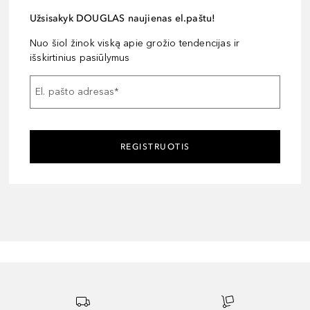
Užsisakyk DOUGLAS naujienas el.paštu!
Nuo šiol žinok viską apie grožio tendencijas ir
išskirtinius pasiūlymus
El. pašto adresas
*
REGISTRUOTIS