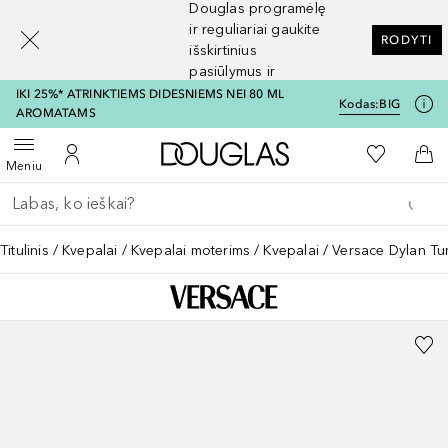
Douglas programėlę
[navigation.slideout.screenreader]
ir reguliariai gaukite
RODYTI
išskirtinius
pasiūlymus ir
nuolaidas
IKI 25%* ATRINKTIEMS DIDESNIEMS NEI 80 ML
Kodas:
BIG
AROMATAMS
Į Douglas pagrindinį pu
Į mano nor
Atidaryti meniu
Į mano paskyrą
Į kr
Meniu
Grįžk atgal
Vykdykite paiešką
Titulinis
Kvepalai
Kvepalai moterims
Kvepalai
Versace Dylan Tu