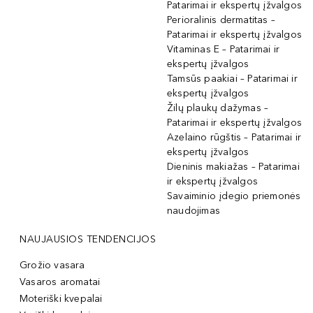
Patarimai ir ekspertų įžvalgos
Perioralinis dermatitas –
Patarimai ir ekspertų įžvalgos
Vitaminas E – Patarimai ir
ekspertų įžvalgos
Tamsūs paakiai – Patarimai ir
ekspertų įžvalgos
Žilų plaukų dažymas –
Patarimai ir ekspertų įžvalgos
Azelaino rūgštis – Patarimai ir
ekspertų įžvalgos
Dieninis makiažas – Patarimai
ir ekspertų įžvalgos
Savaiminio įdegio priemonės
naudojimas
NAUJAUSIOS TENDENCIJOS
Grožio vasara
Vasaros aromatai
Moteriški kvepalai