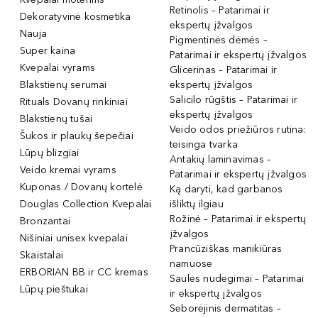
Retinolis – Patarimai ir
Dekoratyvinė kosmetika
ekspertų įžvalgos
Nauja
Pigmentinės dėmės –
Super kaina
Patarimai ir ekspertų įžvalgos
Kvepalai vyrams
Glicerinas – Patarimai ir
Blakstienų serumai
ekspertų įžvalgos
Salicilo rūgštis – Patarimai ir
Rituals Dovanų rinkiniai
ekspertų įžvalgos
Blakstienų tušai
Veido odos priežiūros rutina:
Šukos ir plaukų šepečiai
teisinga tvarka
Lūpų blizgiai
Antakių laminavimas –
Veido kremai vyrams
Patarimai ir ekspertų įžvalgos
Kuponas / Dovanų kortelė
Ką daryti, kad garbanos
Douglas Collection Kvepalai
išliktų ilgiau
Rožinė – Patarimai ir ekspertų
Bronzantai
įžvalgos
Nišiniai unisex kvepalai
Prancūziškas manikiūras
Skaistalai
namuose
ERBORIAN BB ir CC kremas
Saulės nudegimai – Patarimai
Lūpų pieštukai
ir ekspertų įžvalgos
Seborėjinis dermatitas –