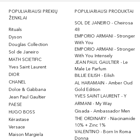
POPULIARIAUSI PREKIŲ
POPULIARIAUSI PRODUKTAI
ŽENKLAI
SOL DE JANEIRO - Cheirosa
Rituals
48
EMPORIO ARMANI - Stronger
Dyson
With You
Douglas Collection
EMPORIO ARMANI - Stronger
Sol de Janeiro
With You Intensely
MATH SCIETIFIC
JEAN PAUL GAULTIER - Le
Yves Saint Laurent
Male Le Parfum
DIOR
BILLIE EILISH - Eilish
CHANEL
AL HARAMAIN - Amber Oud
Dolce & Gabbana
Gold Edition
YVES SAINT LAURENT - Y
Jean Paul Gaultier
ARMANI - My Way
PAESE
Gisada - Ambassador Men
HUGO BOSS
THE ORDINARY - Niacinamide
Kérastase
10% + Zinc 1%
Versace
VALENTINO - Born In Roma
Maison Margiela
Donna