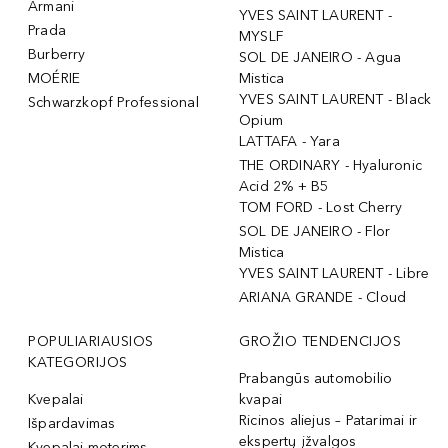
Armani
YVES SAINT LAURENT -
Prada
MYSLF
Burberry
SOL DE JANEIRO - Agua
MOÉRIE
Mistica
YVES SAINT LAURENT - Black
Schwarzkopf Professional
Opium
LATTAFA - Yara
THE ORDINARY - Hyaluronic
Acid 2% + B5
TOM FORD - Lost Cherry
SOL DE JANEIRO - Flor
Mistica
YVES SAINT LAURENT - Libre
ARIANA GRANDE - Cloud
POPULIARIAUSIOS
GROŽIO TENDENCIJOS
KATEGORIJOS
Prabangūs automobilio
Kvepalai
kvapai
Ricinos aliejus – Patarimai ir
Išpardavimas
ekspertų įžvalgos
Kvepalai moterims