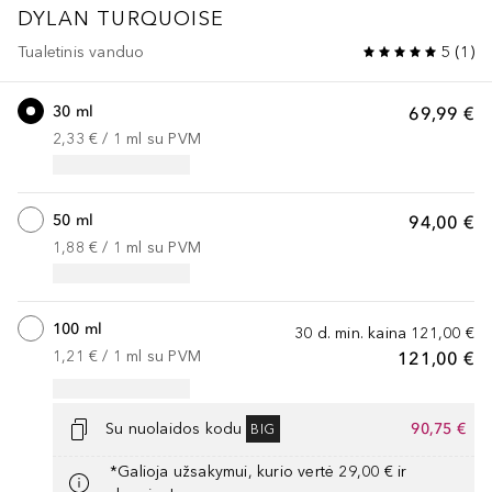
DYLAN TURQUOISE
Tualetinis vanduo
5
(
1
)
30 ml
69,99 €
2,33 €
 / 
1
ml
su PVM
50 ml
94,00 €
1,88 €
 / 
1
ml
su PVM
100 ml
30 d. min. kaina
121,00 €
1,21 €
 / 
1
ml
su PVM
121,00 €
Su nuolaidos kodu
90,75 €
BIG
*Galioja užsakymui, kurio vertė 29,00 € ir