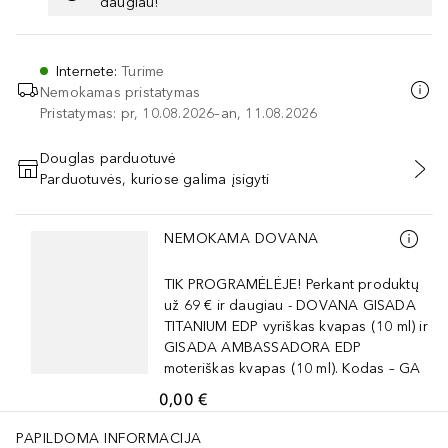
daugiau!
Internete
:
Turime
Nemokamas pristatymas
Pristatymas: pr, 10.08.2026–an, 11.08.2026
Douglas parduotuvė
Parduotuvės, kuriose galima įsigyti
PRIDĖTI Į KREPŠELĮ
Praleisti slankiklį
NEMOKAMA DOVANA
TIK PROGRAMĖLĖJE! Perkant produktų
už 69 € ir daugiau - DOVANA GISADA
TITANIUM EDP vyriškas kvapas (10 ml) ir
GISADA AMBASSADORA EDP
moteriškas kvapas (10 ml). Kodas – GA
0,00 €
PAPILDOMA INFORMACIJA