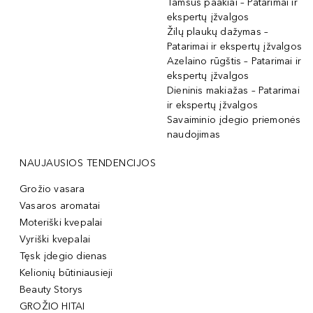
Tamsūs paakiai – Patarimai ir
ekspertų įžvalgos
Žilų plaukų dažymas –
Patarimai ir ekspertų įžvalgos
Azelaino rūgštis – Patarimai ir
ekspertų įžvalgos
Dieninis makiažas – Patarimai
ir ekspertų įžvalgos
Savaiminio įdegio priemonės
naudojimas
NAUJAUSIOS TENDENCIJOS
Grožio vasara
Vasaros aromatai
Moteriški kvepalai
Vyriški kvepalai
Tęsk įdegio dienas
Kelionių būtiniausieji
Beauty Storys
GROŽIO HITAI