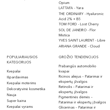
Opium
LATTAFA - Yara
THE ORDINARY - Hyaluronic
Acid 2% + B5
TOM FORD - Lost Cherry
SOL DE JANEIRO - Flor
Mistica
YVES SAINT LAURENT - Libre
ARIANA GRANDE - Cloud
POPULIARIAUSIOS
GROŽIO TENDENCIJOS
KATEGORIJOS
Prabangūs automobilio
Kvepalai
kvapai
Ricinos aliejus – Patarimai ir
Išpardavimas
ekspertų įžvalgos
Kvepalai moterims
Retinolis – Patarimai ir
Dekoratyvinė kosmetika
ekspertų įžvalgos
Nauja
Pigmentinės dėmės –
Super kaina
Patarimai ir ekspertų įžvalgos
Kvepalai vyrams
Glicerinas – Patarimai ir