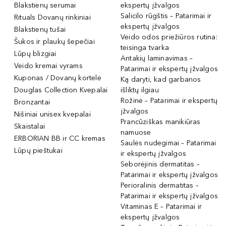
Blakstienų serumai
ekspertų įžvalgos
Salicilo rūgštis – Patarimai ir
Rituals Dovanų rinkiniai
ekspertų įžvalgos
Blakstienų tušai
Veido odos priežiūros rutina:
Šukos ir plaukų šepečiai
teisinga tvarka
Lūpų blizgiai
Antakių laminavimas –
Veido kremai vyrams
Patarimai ir ekspertų įžvalgos
Kuponas / Dovanų kortelė
Ką daryti, kad garbanos
Douglas Collection Kvepalai
išliktų ilgiau
Rožinė – Patarimai ir ekspertų
Bronzantai
įžvalgos
Nišiniai unisex kvepalai
Prancūziškas manikiūras
Skaistalai
namuose
ERBORIAN BB ir CC kremas
Saulės nudegimai – Patarimai
Lūpų pieštukai
ir ekspertų įžvalgos
Seborėjinis dermatitas –
Patarimai ir ekspertų įžvalgos
Perioralinis dermatitas –
Patarimai ir ekspertų įžvalgos
Vitaminas E – Patarimai ir
ekspertų įžvalgos