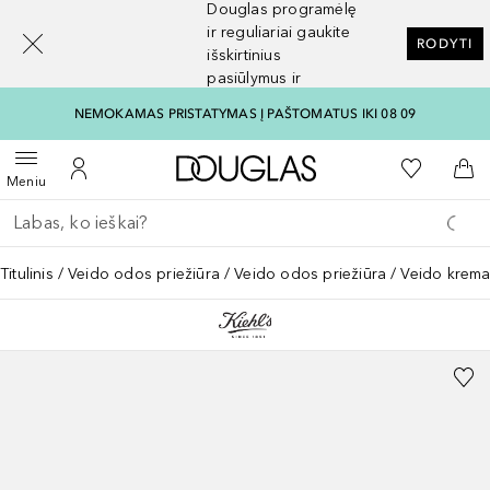
Douglas programėlę
[navigation.slideout.screenreader]
ir reguliariai gaukite
RODYTI
išskirtinius
pasiūlymus ir
nuolaidas
NEMOKAMAS PRISTATYMAS Į PAŠTOMATUS IKI 08 09
Į Douglas pagrindinį pu
Į mano nor
Atidaryti meniu
Į mano paskyrą
Į kr
Meniu
Grįžk atgal
Vykdykite paiešką
Titulinis
Veido odos priežiūra
Veido odos priežiūra
Veido krema