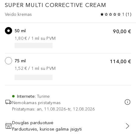
SUPER MULTI CORRECTIVE
CREAM
Veido kremas
1
(
1
)
50 ml
90,00 €
1,80 €
 / 
1
ml
su PVM
75 ml
114,00 €
1,52 €
 / 
1
ml
su PVM
Internete
:
Turime
Nemokamas pristatymas
Pristatymas: an, 11.08.2026–tr, 12.08.2026
Douglas parduotuvė
Parduotuvės, kuriose galima įsigyti
PRIDĖTI Į KREPŠELĮ