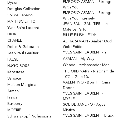
EMPORIO ARMANI - Stronger
Dyson
With You
Douglas Collection
EMPORIO ARMANI - Stronger
Sol de Janeiro
With You Intensely
MATH SCIETIFIC
JEAN PAUL GAULTIER - Le
Yves Saint Laurent
Male Le Parfum
DIOR
BILLIE EILISH - Eilish
CHANEL
AL HARAMAIN - Amber Oud
Dolce & Gabbana
Gold Edition
YVES SAINT LAURENT - Y
Jean Paul Gaultier
ARMANI - My Way
PAESE
Gisada - Ambassador Men
HUGO BOSS
THE ORDINARY - Niacinamide
Kérastase
10% + Zinc 1%
Versace
VALENTINO - Born In Roma
Maison Margiela
Donna
Armani
YVES SAINT LAURENT -
Prada
MYSLF
Burberry
SOL DE JANEIRO - Agua
MOÉRIE
Mistica
YVES SAINT LAURENT - Black
Schwarzkopf Professional