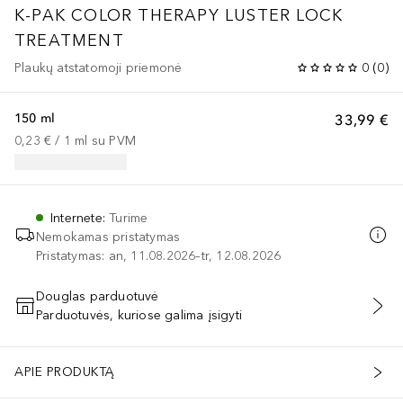
K-PAK COLOR THERAPY
LUSTER LOCK
TREATMENT
Plaukų atstatomoji priemonė
0
(
0
)
150 ml
33,99 €
0,23 €
 / 
1
ml
su PVM
Internete
:
Turime
Nemokamas pristatymas
Pristatymas: an, 11.08.2026–tr, 12.08.2026
Douglas parduotuvė
Parduotuvės, kuriose galima įsigyti
PRIDĖTI Į KREPŠELĮ
APIE PRODUKTĄ