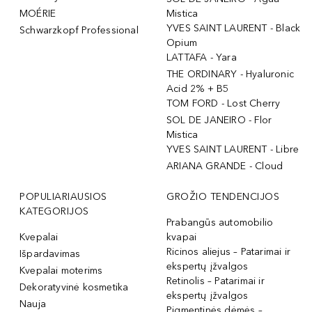
MOÉRIE
Mistica
YVES SAINT LAURENT - Black
Schwarzkopf Professional
Opium
LATTAFA - Yara
THE ORDINARY - Hyaluronic
Acid 2% + B5
TOM FORD - Lost Cherry
SOL DE JANEIRO - Flor
Mistica
YVES SAINT LAURENT - Libre
ARIANA GRANDE - Cloud
POPULIARIAUSIOS
GROŽIO TENDENCIJOS
KATEGORIJOS
Prabangūs automobilio
Kvepalai
kvapai
Ricinos aliejus – Patarimai ir
Išpardavimas
ekspertų įžvalgos
Kvepalai moterims
Retinolis – Patarimai ir
Dekoratyvinė kosmetika
ekspertų įžvalgos
Nauja
Pigmentinės dėmės –