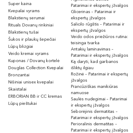
Super kaina
Patarimai ir ekspertų įžvalgos
Kvepalai vyrams
Glicerinas – Patarimai ir
Blakstienų serumai
ekspertų įžvalgos
Salicilo rūgštis – Patarimai ir
Rituals Dovanų rinkiniai
ekspertų įžvalgos
Blakstienų tušai
Veido odos priežiūros rutina:
Šukos ir plaukų šepečiai
teisinga tvarka
Lūpų blizgiai
Antakių laminavimas –
Veido kremai vyrams
Patarimai ir ekspertų įžvalgos
Kuponas / Dovanų kortelė
Ką daryti, kad garbanos
Douglas Collection Kvepalai
išliktų ilgiau
Rožinė – Patarimai ir ekspertų
Bronzantai
įžvalgos
Nišiniai unisex kvepalai
Prancūziškas manikiūras
Skaistalai
namuose
ERBORIAN BB ir CC kremas
Saulės nudegimai – Patarimai
Lūpų pieštukai
ir ekspertų įžvalgos
Seborėjinis dermatitas –
Patarimai ir ekspertų įžvalgos
Perioralinis dermatitas –
Patarimai ir ekspertų įžvalgos