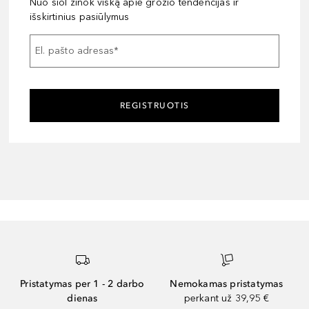
Nuo šiol žinok viską apie grožio tendencijas ir
išskirtinius pasiūlymus
El. pašto adresas
*
REGISTRUOTIS
Pristatymas per 1 - 2 darbo
Nemokamas pristatymas
dienas
perkant už 39,95 €