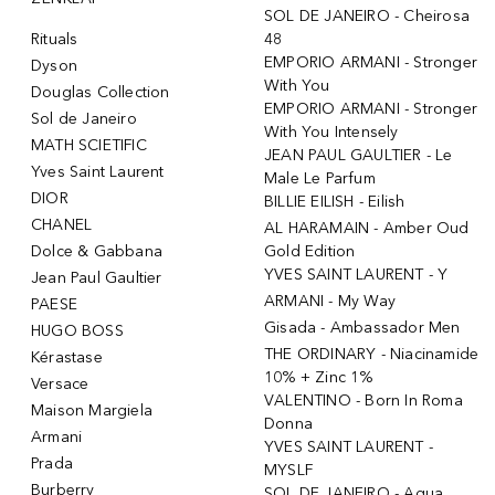
SOL DE JANEIRO - Cheirosa
Rituals
48
EMPORIO ARMANI - Stronger
Dyson
With You
Douglas Collection
EMPORIO ARMANI - Stronger
Sol de Janeiro
With You Intensely
MATH SCIETIFIC
JEAN PAUL GAULTIER - Le
Yves Saint Laurent
Male Le Parfum
DIOR
BILLIE EILISH - Eilish
CHANEL
AL HARAMAIN - Amber Oud
Dolce & Gabbana
Gold Edition
YVES SAINT LAURENT - Y
Jean Paul Gaultier
ARMANI - My Way
PAESE
Gisada - Ambassador Men
HUGO BOSS
THE ORDINARY - Niacinamide
Kérastase
10% + Zinc 1%
Versace
VALENTINO - Born In Roma
Maison Margiela
Donna
Armani
YVES SAINT LAURENT -
Prada
MYSLF
Burberry
SOL DE JANEIRO - Agua