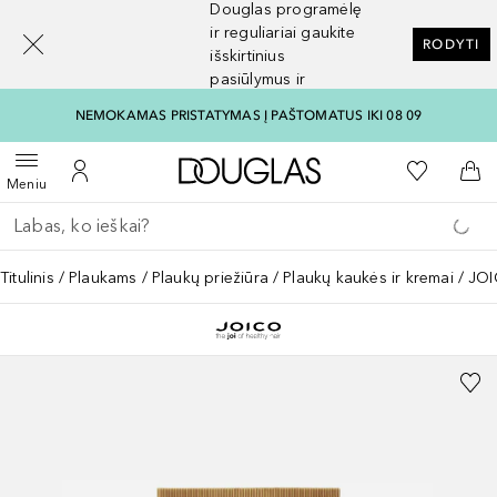
Douglas programėlę
[navigation.slideout.screenreader]
ir reguliariai gaukite
RODYTI
išskirtinius
pasiūlymus ir
nuolaidas
NEMOKAMAS PRISTATYMAS Į PAŠTOMATUS IKI 08 09
Į Douglas pagrindinį pu
Į mano nor
Atidaryti meniu
Į mano paskyrą
Į kr
Meniu
Grįžk atgal
Vykdykite paiešką
Titulinis
Plaukams
Plaukų priežiūra
Plaukų kaukės ir kremai
JOI