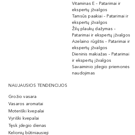
Vitaminas E – Patarimai ir
ekspertų įžvalgos
Tamsūs paakiai – Patarimai ir
ekspertų įžvalgos
Žilų plaukų dažymas –
Patarimai ir ekspertų įžvalgos
Azelaino rūgštis – Patarimai ir
ekspertų įžvalgos
Dieninis makiažas – Patarimai
ir ekspertų įžvalgos
Savaiminio įdegio priemonės
naudojimas
NAUJAUSIOS TENDENCIJOS
Grožio vasara
Vasaros aromatai
Moteriški kvepalai
Vyriški kvepalai
Tęsk įdegio dienas
Kelionių būtiniausieji