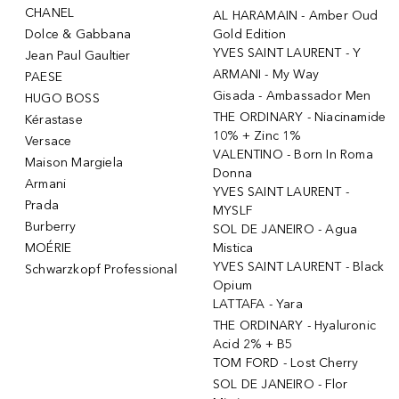
CHANEL
AL HARAMAIN - Amber Oud
Dolce & Gabbana
Gold Edition
YVES SAINT LAURENT - Y
Jean Paul Gaultier
ARMANI - My Way
PAESE
Gisada - Ambassador Men
HUGO BOSS
THE ORDINARY - Niacinamide
Kérastase
10% + Zinc 1%
Versace
VALENTINO - Born In Roma
Maison Margiela
Donna
Armani
YVES SAINT LAURENT -
Prada
MYSLF
Burberry
SOL DE JANEIRO - Agua
MOÉRIE
Mistica
YVES SAINT LAURENT - Black
Schwarzkopf Professional
Opium
LATTAFA - Yara
THE ORDINARY - Hyaluronic
Acid 2% + B5
TOM FORD - Lost Cherry
SOL DE JANEIRO - Flor