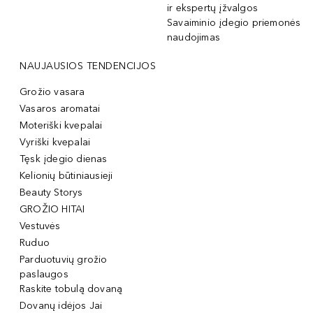
ir ekspertų įžvalgos
Savaiminio įdegio priemonės
naudojimas
NAUJAUSIOS TENDENCIJOS
Grožio vasara
Vasaros aromatai
Moteriški kvepalai
Vyriški kvepalai
Tęsk įdegio dienas
Kelionių būtiniausieji
Beauty Storys
GROŽIO HITAI
Vestuvės
Ruduo
Parduotuvių grožio
paslaugos
Raskite tobulą dovaną
Dovanų idėjos Jai