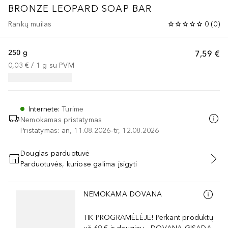
BRONZE LEOPARD SOAP BAR
Rankų muilas
0
(
0
)
250 g
7,59 €
0,03 €
 / 
1
g
su PVM
Internete
:
Turime
Nemokamas pristatymas
Pristatymas: an, 11.08.2026–tr, 12.08.2026
Douglas parduotuvė
Parduotuvės, kuriose galima įsigyti
PRIDĖTI Į KREPŠELĮ
Praleisti slankiklį
NEMOKAMA DOVANA
TIK PROGRAMĖLĖJE! Perkant produktų