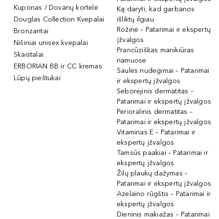
Kuponas / Dovanų kortelė
Ką daryti, kad garbanos
Douglas Collection Kvepalai
išliktų ilgiau
Rožinė – Patarimai ir ekspertų
Bronzantai
įžvalgos
Nišiniai unisex kvepalai
Prancūziškas manikiūras
Skaistalai
namuose
ERBORIAN BB ir CC kremas
Saulės nudegimai – Patarimai
Lūpų pieštukai
ir ekspertų įžvalgos
Seborėjinis dermatitas –
Patarimai ir ekspertų įžvalgos
Perioralinis dermatitas –
Patarimai ir ekspertų įžvalgos
Vitaminas E – Patarimai ir
ekspertų įžvalgos
Tamsūs paakiai – Patarimai ir
ekspertų įžvalgos
Žilų plaukų dažymas –
Patarimai ir ekspertų įžvalgos
Azelaino rūgštis – Patarimai ir
ekspertų įžvalgos
Dieninis makiažas – Patarimai