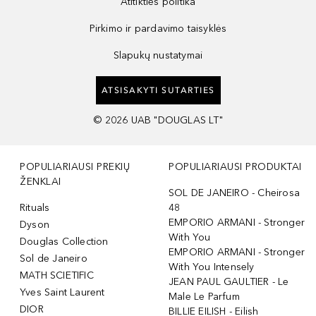
Atitikties politika
Pirkimo ir pardavimo taisyklės
Slapukų nustatymai
ATSISAKYTI SUTARTIES
©
2026
UAB "DOUGLAS LT"
POPULIARIAUSI PREKIŲ
POPULIARIAUSI PRODUKTAI
ŽENKLAI
SOL DE JANEIRO - Cheirosa
Rituals
48
EMPORIO ARMANI - Stronger
Dyson
With You
Douglas Collection
EMPORIO ARMANI - Stronger
Sol de Janeiro
With You Intensely
MATH SCIETIFIC
JEAN PAUL GAULTIER - Le
Yves Saint Laurent
Male Le Parfum
DIOR
BILLIE EILISH - Eilish