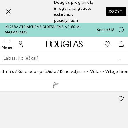
Douglas programėlę
[navigation.slideout.screenreader]
ir reguliariai gaukite
RODYTI
išskirtinius
pasiūlymus ir
nuolaidas
IKI 25%* ATRINKTIEMS DIDESNIEMS NEI 80 ML
Kodas:
BIG
AROMATAMS
Į Douglas pagrindinį pu
Į mano nor
Atidaryti meniu
Į mano paskyrą
Į kr
Meniu
Grįžk atgal
Vykdykite paiešką
Titulinis
Kūno odos priežiūra
Kūno valymas
Muilas
Village Bro