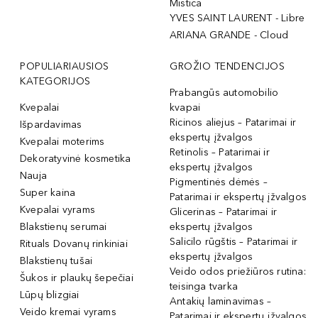
Mistica
YVES SAINT LAURENT - Libre
ARIANA GRANDE - Cloud
POPULIARIAUSIOS
GROŽIO TENDENCIJOS
KATEGORIJOS
Prabangūs automobilio
Kvepalai
kvapai
Ricinos aliejus – Patarimai ir
Išpardavimas
ekspertų įžvalgos
Kvepalai moterims
Retinolis – Patarimai ir
Dekoratyvinė kosmetika
ekspertų įžvalgos
Nauja
Pigmentinės dėmės –
Super kaina
Patarimai ir ekspertų įžvalgos
Kvepalai vyrams
Glicerinas – Patarimai ir
Blakstienų serumai
ekspertų įžvalgos
Salicilo rūgštis – Patarimai ir
Rituals Dovanų rinkiniai
ekspertų įžvalgos
Blakstienų tušai
Veido odos priežiūros rutina:
Šukos ir plaukų šepečiai
teisinga tvarka
Lūpų blizgiai
Antakių laminavimas –
Veido kremai vyrams
Patarimai ir ekspertų įžvalgos